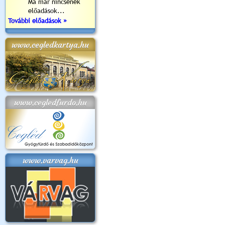
Ma már nincsenek
előadások...
További előadások »
www.cegledkartya.hu
www.cegledfurdo.hu
www.varvag.hu