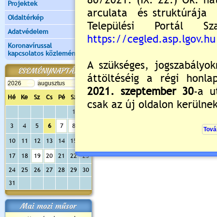
Projektek
Oldaltérkép
(
BŐVEBBEN AZ ESEMÉNYRŐL
)
Adatvédelem
Értékelés:
5
/1
Koronavírussal
kapcsolatos közlemények
Még nincsenek hozzászólások
ESEMÉNYNAPTÁR
Hé
Ke
Sz
Cs
Pé
Sz
Va
Új hozzászólás:
1
2
Kérjük jelentkezzen be, 
3
4
5
6
7
8
9
10
11
12
13
14
15
16
17
18
19
20
21
22
23
24
25
26
27
28
29
30
31
Mai mozi műsor