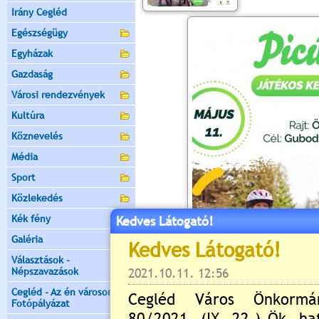
Irány Cegléd
Egészségügy
Egyházak
Gazdaság
Városi rendezvények
Kultúra
Köznevelés
Média
Sport
Közlekedés
Kék fény
Kedves Látogató!
Galéria
Választások -
Népszavazások
Cegléd - Az én városom -
Fotópályázat