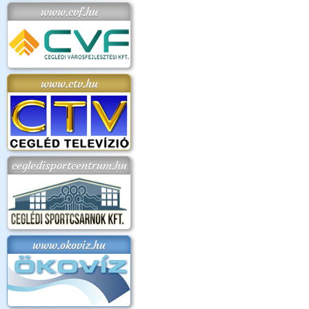
www.cvf.hu
www.ctv.hu
cegledisportcentrum.hu
www.okoviz.hu