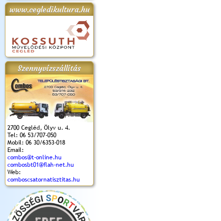
www.cegledikultura.hu
apok 2018.
Kossuth Toborzó
Szent István Ünnepe
V. Ceglédi Vágta
Laska feszt
Ünnepély
és Magyarok
(2017. 06. 18.)
2017.06.
2017.09.22-23.
Kenyere Program
(2017. 08. 20.)
Szennyvízszállítás
2700 Cegléd, Ölyv u. 4.
Tel: 06 53/707-050
Mobil: 06 30/6353-018
Email:
combos@t-online.hu
combosbt01@flah-net.hu
Web:
comboscsatornatisztitas.hu