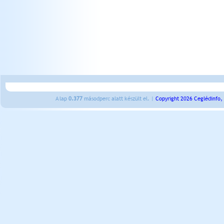
A lap
0.377
másodperc alatt készült el. |
Copyright 2026 Ceglédinfo,