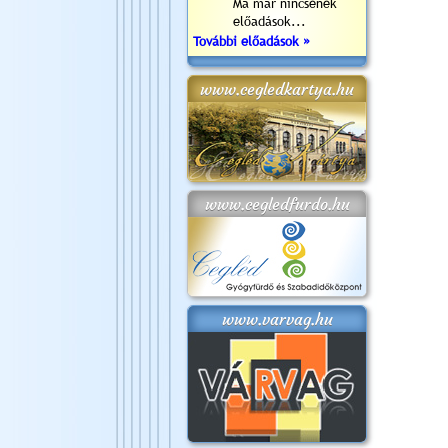
Ma már nincsenek
előadások...
További előadások »
www.cegledkartya.hu
www.cegledfurdo.hu
www.varvag.hu