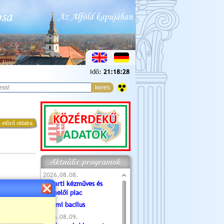
Idő:
21:18:29
 előző oldalra
Aktuális programok
2026.08.08.
Tóparti kézműves és
termelői piac
Valami bacilus
2026.08.09.