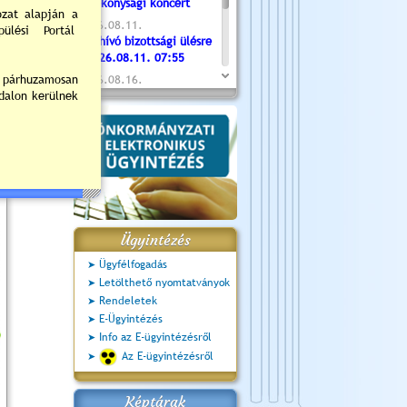
Jótékonysági koncert
2026.08.11.
Meghívó bizottsági ülésre
- 2026.08.11. 07:55
2026.08.16.
Újvárosi Közlekedési és
Sportnap
2026.08.19.
Ceglédi fotóklub kiállítás
2026.08.20.
Szent István Ünnepe
Ügyintézés
Ügyfélfogadás
Letölthető nyomtatványok
Rendeletek
E-Ügyintézés
Info az E-ügyintézésről
Az E-ügyintézésről
Képtárak