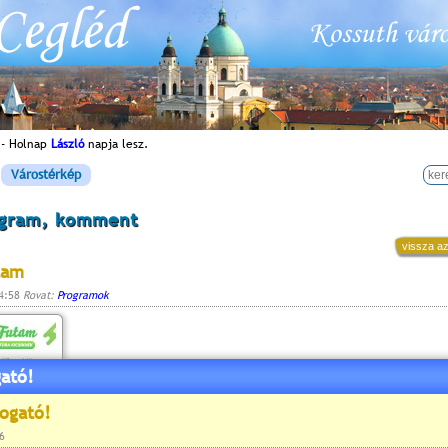
 - Holnap
László
napja lesz.
Várostérkép
ogram, komment
vissza az
tam
14:58
Rovat:
Programok
ató!