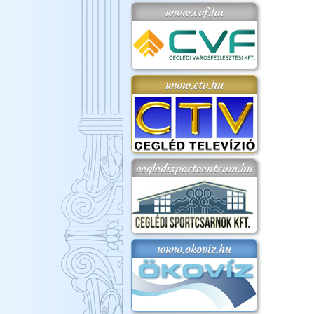
www.cvf.hu
www.ctv.hu
cegledisportcentrum.hu
www.okoviz.hu