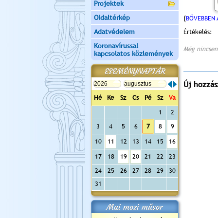
Projektek
Oldaltérkép
(
BŐVEBBEN 
Adatvédelem
Értékelés:
Koronavírussal
Még nincsen
kapcsolatos közlemények
ESEMÉNYNAPTÁR
Új hozzás
Hé
Ke
Sz
Cs
Pé
Sz
Va
1
2
3
4
5
6
7
8
9
10
11
12
13
14
15
16
17
18
19
20
21
22
23
24
25
26
27
28
29
30
31
Mai mozi műsor