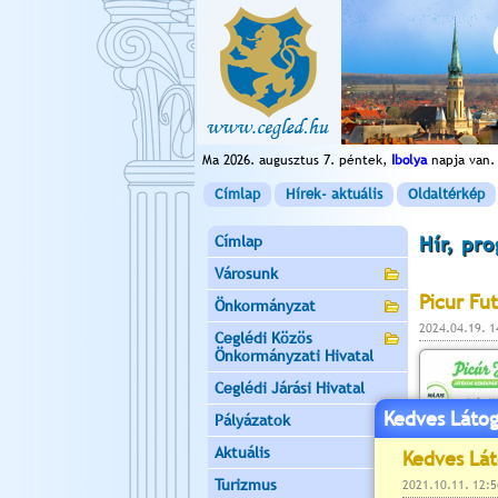
Ma 2026. augusztus 7. péntek,
Ibolya
napja van.
Címlap
Hírek- aktuális
Oldaltérkép
Címlap
Hír, pr
Városunk
Picur Fu
Önkormányzat
2024.04.19. 
Ceglédi Közös
Önkormányzati Hivatal
Ceglédi Járási Hivatal
Kedves Látog
Pályázatok
Aktuális
Turizmus