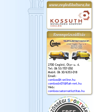
www.cegledikultura.hu
gta
XI. Laskafesztivál és
Városnapok 2018.
Kossuth Toborzó
Szent István Ünnepe
.)
VI. Ceglédi Vágta
Ünnepély
és Magyarok
(2018. 06. 10.)
2017.09.22-23.
Kenyere Program
(2017. 08. 20.)
Szennyvízszállítás
2700 Cegléd, Ölyv u. 4.
Tel: 06 53/707-050
Mobil: 06 30/6353-018
Email:
combos@t-online.hu
combosbt01@flah-net.hu
Web:
comboscsatornatisztitas.hu