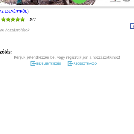
AZ ESEMÉNYRŐL
)
5
/1
ek hozzászólások
zólás:
Kérjük jelentkezzen be, vagy regisztráljon a hozzászóláshoz!