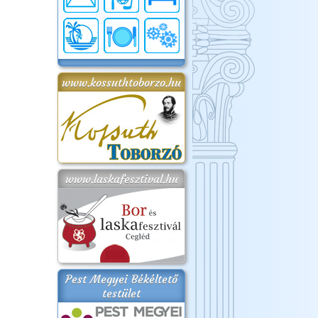
www.kossuthtoborzo.hu
www.laskafesztival.hu
Pest Megyei Békéltető
testület