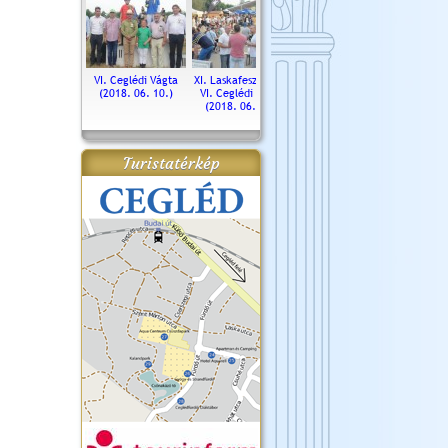
. Ceglédi Vágta
VI. Ceglédi Vágta
XI. Laskafesztivál és
Városnapok 2018.
Kossut
(2016.06.19.)
(2018. 06. 10.)
VI. Ceglédi Vágta
Ün
(2018. 06. 10.)
2017.
Turistatérkép