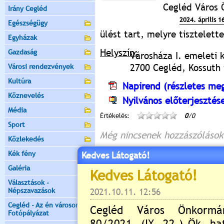
Cegléd Város
Irány Cegléd
2024. április 
Egészségügy
ülést tart, melyre tisztelet
Egyházak
Helyszín:
Gazdaság
Városháza I. emeleti 
2700 Cegléd, Kossuth t
Városi rendezvények
Kultúra
Napirend (részletes meg
Köznevelés
Nyilvános előterjesztés
Média
Értékelés:
0
/0
Sport
Még nincsenek hozzászólások
Közlekedés
Kék fény
Kedves Látogató!
Galéria
Új hozzászólás:
Választások -
Népszavazások
Kérjük jelentkezzen be, 
Cegléd - Az én városom -
Fotópályázat