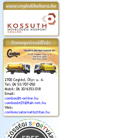
www.cegledikultura.hu
apok 2018.
Kossuth Toborzó
Szent István Ünnepe
V. Ceglédi Vágta
Laska feszt
Ünnepély
és Magyarok
(2017. 06. 18.)
2017.06.
2017.09.22-23.
Kenyere Program
(2017. 08. 20.)
Szennyvízszállítás
2700 Cegléd, Ölyv u. 4.
Tel: 06 53/707-050
Mobil: 06 30/6353-018
Email:
combos@t-online.hu
combosbt01@flah-net.hu
Web:
comboscsatornatisztitas.hu