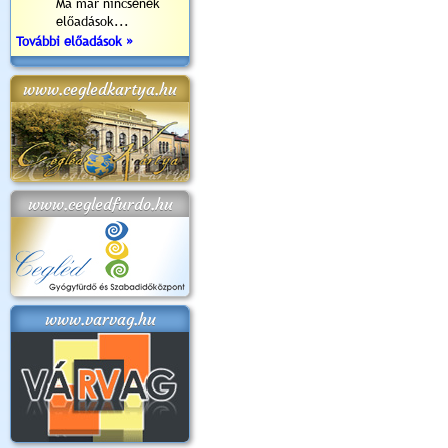
Ma már nincsenek
előadások...
További előadások »
www.cegledkartya.hu
www.cegledfurdo.hu
www.varvag.hu