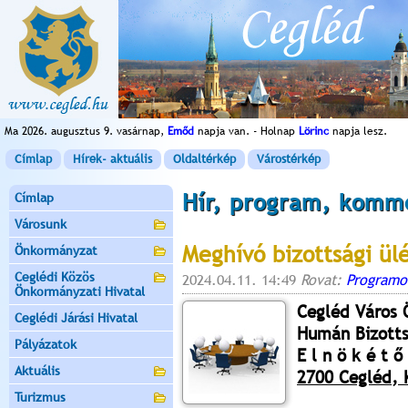
Ma 2026. augusztus 9. vasárnap,
Emőd
napja van. - Holnap
Lörinc
napja lesz.
Címlap
Hírek- aktuális
Oldaltérkép
Várostérkép
Hír, program, komm
Címlap
Városunk
Meghívó bizottsági ül
Önkormányzat
Ceglédi Közös
2024.04.11. 14:49
Rovat:
Programo
Önkormányzati Hivatal
Cegléd Város
Ceglédi Járási Hivatal
Humán Bizott
Pályázatok
E l n ö k é t ő 
Aktuális
2700 Cegléd, K
Turizmus