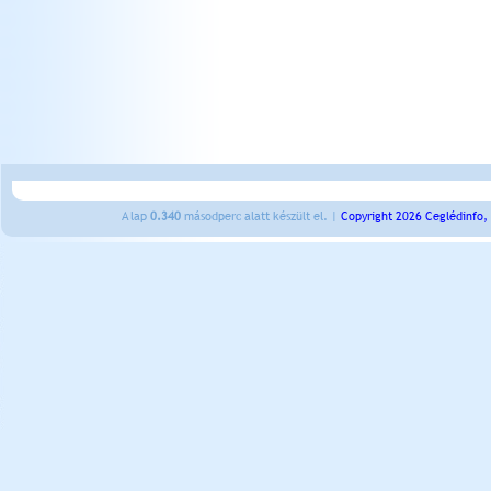
A lap
0.340
másodperc alatt készült el. |
Copyright 2026 Ceglédinfo,