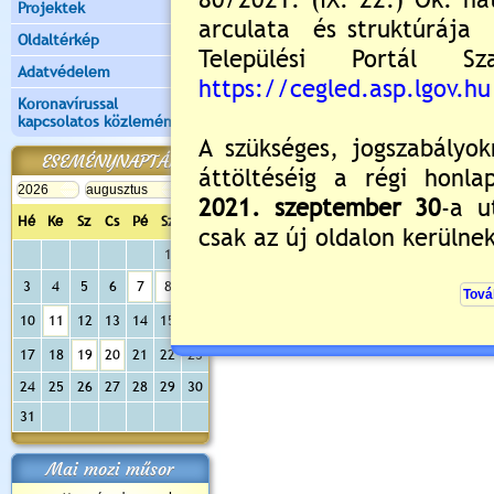
Projektek
Oldaltérkép
Adatvédelem
Koronavírussal
kapcsolatos közlemények
ESEMÉNYNAPTÁR
Hé
Ke
Sz
Cs
Pé
Sz
Va
1
2
3
4
5
6
7
8
9
10
11
12
13
14
15
16
17
18
19
20
21
22
23
24
25
26
27
28
29
30
31
Mai mozi műsor