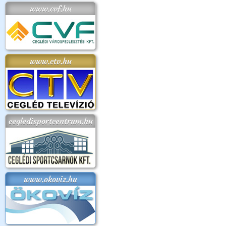
www.cvf.hu
www.ctv.hu
cegledisportcentrum.hu
www.okoviz.hu