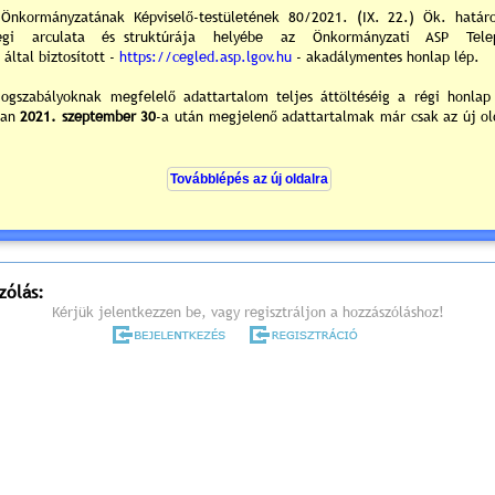
árosháza Díszterme
700 Cegléd, Kossuth tér. 1.
Dr. Csáky A
polgárme
rend (részletes meghívó) »
vános elóterjesztések és tájékoztatók »
0
/0
ek hozzászólások
zólás:
Kérjük jelentkezzen be, vagy regisztráljon a hozzászóláshoz!