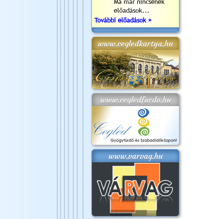
Ma már nincsenek
előadások...
További előadások »
www.cegledkartya.hu
www.cegledfurdo.hu
www.varvag.hu