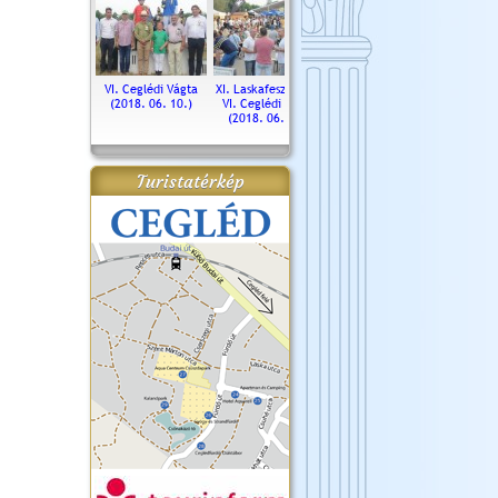
. Ceglédi Vágta
VI. Ceglédi Vágta
XI. Laskafesztivál és
Városnapok 2018.
Kossut
(2016.06.19.)
(2018. 06. 10.)
VI. Ceglédi Vágta
Ün
(2018. 06. 10.)
2017.
Turistatérkép