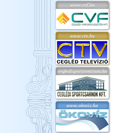
www.cvf.hu
www.ctv.hu
cegledisportcentrum.hu
www.okoviz.hu