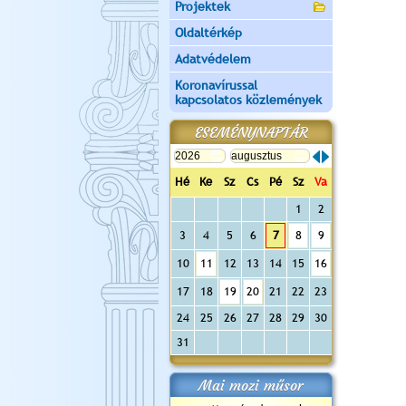
Projektek
Oldaltérkép
Adatvédelem
Koronavírussal
kapcsolatos közlemények
ESEMÉNYNAPTÁR
Hé
Ke
Sz
Cs
Pé
Sz
Va
1
2
3
4
5
6
7
8
9
10
11
12
13
14
15
16
17
18
19
20
21
22
23
24
25
26
27
28
29
30
31
Mai mozi műsor