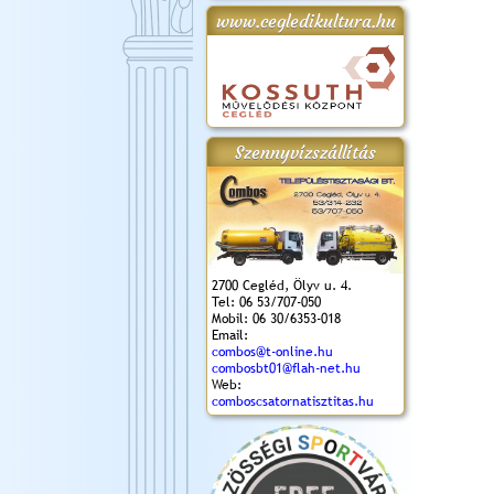
www.cegledikultura.hu
gta
XI. Laskafesztivál és
Városnapok 2018.
Kossuth Toborzó
Szent István Ünnepe
.)
VI. Ceglédi Vágta
Ünnepély
és Magyarok
(2018. 06. 10.)
2017.09.22-23.
Kenyere Program
(2017. 08. 20.)
Szennyvízszállítás
2700 Cegléd, Ölyv u. 4.
Tel: 06 53/707-050
Mobil: 06 30/6353-018
Email:
combos@t-online.hu
combosbt01@flah-net.hu
Web:
comboscsatornatisztitas.hu