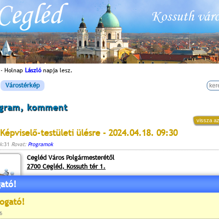
 - Holnap
László
napja lesz.
Várostérkép
ogram, komment
vissza az
Képviselő-testületi ülésre - 2024.04.18. 09:30
14:31
Rovat:
Programok
Cegléd Város Polgármesterétől
2700 Cegléd, Kossuth tér 1.
ató!
Cegléd Város Önkormányzat Képviselő-testülete
30
2024. április 18-án (csütörtök) 9
órai kezdettel
ülést tart, melyre tisztelettel meghívom.