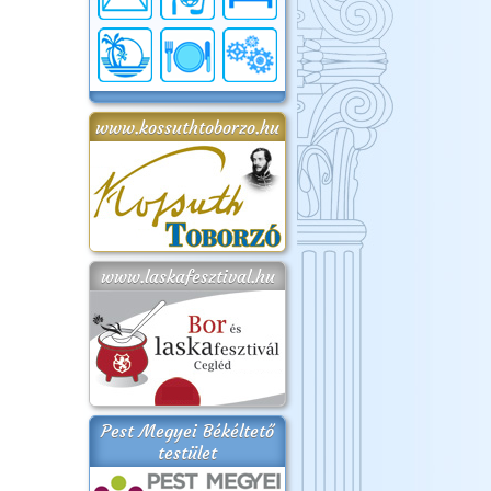
www.kossuthtoborzo.hu
www.laskafesztival.hu
Pest Megyei Békéltető
testület