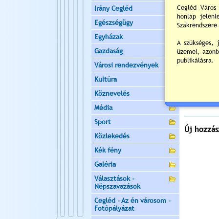
Helyszín:
V
Irány Cegléd
2
Egészségügy
Egyházak
Napi
Gazdaság
Nyil
Városi rendezvények
Értékelés:
Kultúra
Köznevelés
Még nincsen
Média
Sport
Új hozzás
Közlekedés
Kék fény
Galéria
Választások -
Népszavazások
Cegléd - Az én városom -
Fotópályázat