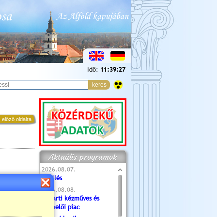
Idő:
11:39:28
 előző oldalra
Aktuális programok
2026.08.07.
Túlélés
2026.08.08.
Tóparti kézműves és
termelői piac