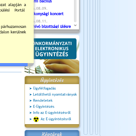
Valami bacilus
2026.08.09.
Jótékonysági koncert
ndrás
2026.08.11.
ster
Meghívó bizottsági ülésre
- 2026.08.11. 07:55
2026.08.16.
Újvárosi Közlekedési és
Sportnap
2026.08.19.
Ceglédi fotóklub kiállítás
2026.08.20.
Szent István Ünnepe
Ügyintézés
Ügyfélfogadás
Letölthető nyomtatványok
Rendeletek
E-Ügyintézés
Info az E-ügyintézésről
Az E-ügyintézésről
Képtárak