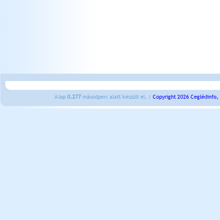
A lap
0.277
másodperc alatt készült el. |
Copyright 2026 Ceglédinfo,