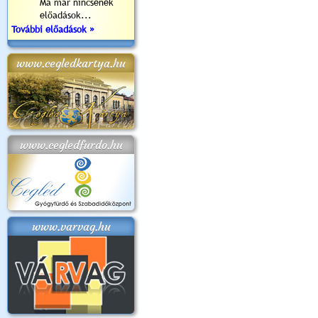
Ma már nincsenek
előadások...
További előadások »
www.cegledkartya.hu
www.cegledfurdo.hu
www.varvag.hu