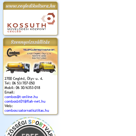
www.cegledikultura.hu
apok 2018.
Kossuth Toborzó
Szent István Ünnepe
V. Ceglédi Vágta
Laska feszt
Ünnepély
és Magyarok
(2017. 06. 18.)
2017.06.
2017.09.22-23.
Kenyere Program
(2017. 08. 20.)
Szennyvízszállítás
2700 Cegléd, Ölyv u. 4.
Tel: 06 53/707-050
Mobil: 06 30/6353-018
Email:
combos@t-online.hu
combosbt01@flah-net.hu
Web:
comboscsatornatisztitas.hu