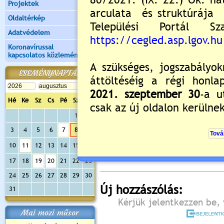
Projektek
Oldaltérkép
Adatvédelem
Koronavírussal
kapcsolatos közlemények
ESEMÉNYNAPTÁR
Hé
Ke
Sz
Cs
Pé
Sz
Va
1
2
Értékelés:
5
/1
3
4
5
6
7
8
9
Még nincsenek hozzászólások
10
11
12
13
14
15
16
17
18
19
20
21
22
23
24
25
26
27
28
29
30
Új hozzászólás:
31
Kérjük jelentkezzen be, 
Mai mozi műsor