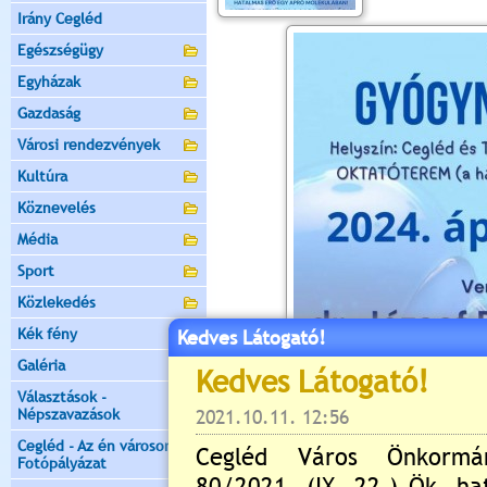
Irány Cegléd
Egészségügy
Egyházak
Gazdaság
Városi rendezvények
Kultúra
Köznevelés
Média
Sport
Közlekedés
Kék fény
Kedves Látogató!
Galéria
Választások -
Népszavazások
Cegléd - Az én városom -
Fotópályázat