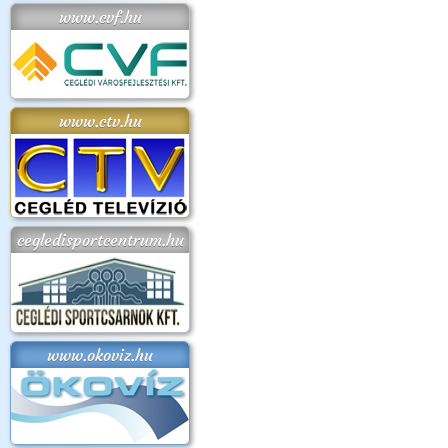
www.cvf.hu
www.ctv.hu
cegledisportcentrum.hu
www.okoviz.hu