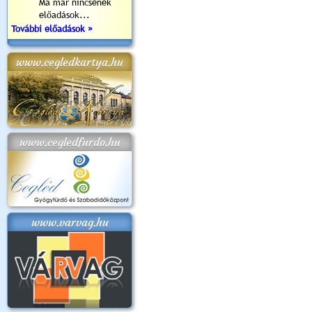
Ma már nincsenek
előadások...
További előadások »
www.cegledkartya.hu
www.cegledfurdo.hu
www.varvag.hu