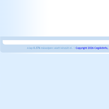
A lap
0.376
másodperc alatt készült el. |
Copyright 2026 Ceglédinfo,