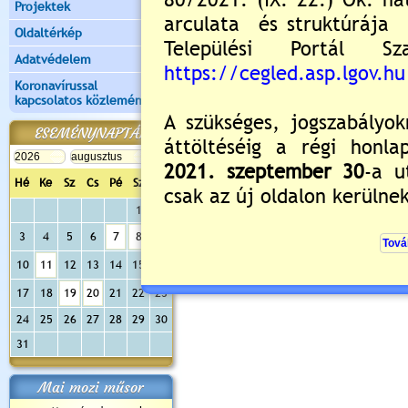
Projektek
Oldaltérkép
Adatvédelem
Koronavírussal
kapcsolatos közlemények
ESEMÉNYNAPTÁR
Hé
Ke
Sz
Cs
Pé
Sz
Va
1
2
3
4
5
6
7
8
9
10
11
12
13
14
15
16
17
18
19
20
21
22
23
24
25
26
27
28
29
30
31
Mai mozi műsor