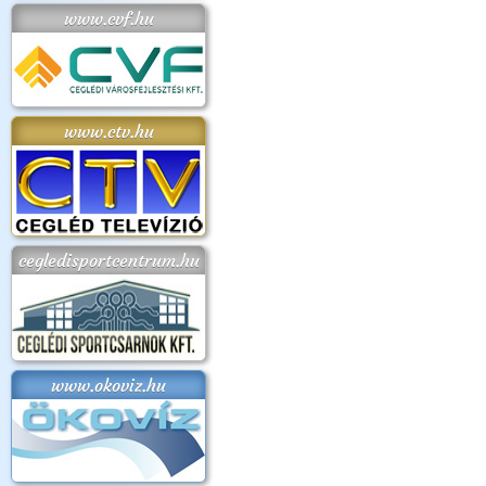
www.cvf.hu
www.ctv.hu
cegledisportcentrum.hu
www.okoviz.hu