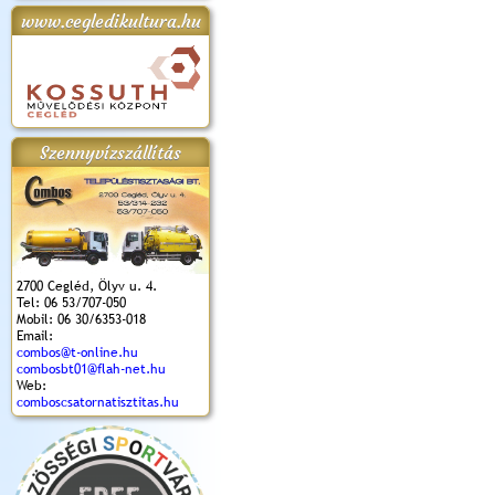
www.cegledikultura.hu
apok 2018.
Kossuth Toborzó
Szent István Ünnepe
V. Ceglédi Vágta
Laska feszt
Ünnepély
és Magyarok
(2017. 06. 18.)
2017.06.
2017.09.22-23.
Kenyere Program
(2017. 08. 20.)
Szennyvízszállítás
2700 Cegléd, Ölyv u. 4.
Tel: 06 53/707-050
Mobil: 06 30/6353-018
Email:
combos@t-online.hu
combosbt01@flah-net.hu
Web:
comboscsatornatisztitas.hu