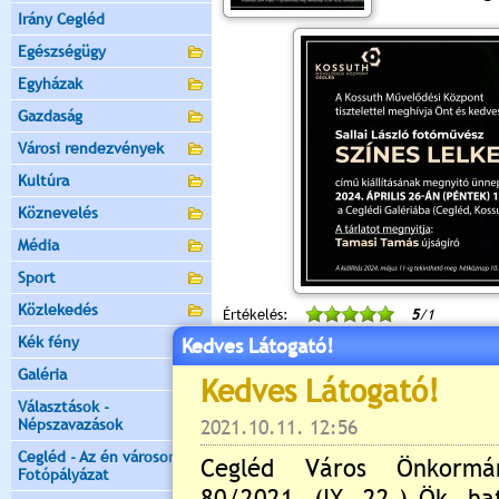
Irány Cegléd
Egészségügy
Egyházak
Gazdaság
Városi rendezvények
Kultúra
Köznevelés
Média
Sport
Közlekedés
Értékelés:
5
/1
Kék fény
Kedves Látogató!
Még nincsenek hozzászólások
Galéria
Választások -
Népszavazások
Cegléd - Az én városom -
Új hozzászólás:
Fotópályázat
Kérjük jelentkezzen be, 