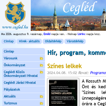
Ma 2026. augusztus 9. vasárnap,
Emőd
napja van. - Holnap
Lörinc
napja lesz.
Címlap
Hírek- aktuális
Oldaltérkép
Várostérkép
Hír, program, komm
Címlap
Városunk
Színes lelkek
Önkormányzat
Ceglédi Közös
2024.04.08. 15:02
Rovat:
Programo
Önkormányzati Hivatal
A Kossuth M
Ceglédi Járási Hivatal
Önt és kedv
Pályázatok
"Színes l
Aktuális
ünnepségér
órára a Ceg
Turizmus