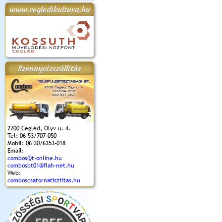
www.cegledikultura.hu
apok 2018.
Kossuth Toborzó
Szent István Ünnepe
V. Ceglédi Vágta
Laska feszt
Ünnepély
és Magyarok
(2017. 06. 18.)
2017.06.
2017.09.22-23.
Kenyere Program
(2017. 08. 20.)
Szennyvízszállítás
2700 Cegléd, Ölyv u. 4.
Tel: 06 53/707-050
Mobil: 06 30/6353-018
Email:
combos@t-online.hu
combosbt01@flah-net.hu
Web:
comboscsatornatisztitas.hu