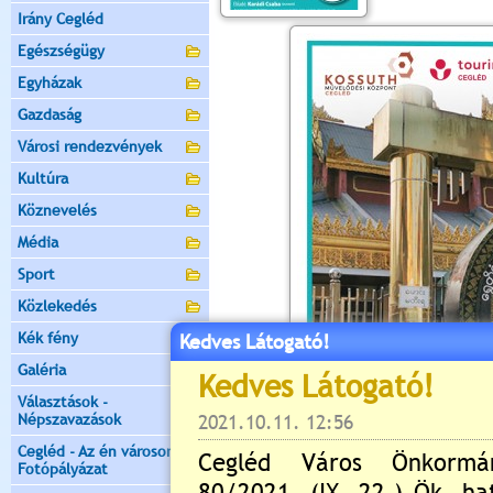
Irány Cegléd
Egészségügy
Egyházak
Gazdaság
Városi rendezvények
Kultúra
Köznevelés
Média
Sport
Közlekedés
Kék fény
Kedves Látogató!
Galéria
Választások -
Népszavazások
Cegléd - Az én városom -
Fotópályázat