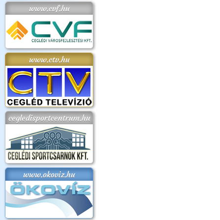
www.cvf.hu
www.ctv.hu
cegledisportcentrum.hu
www.okoviz.hu