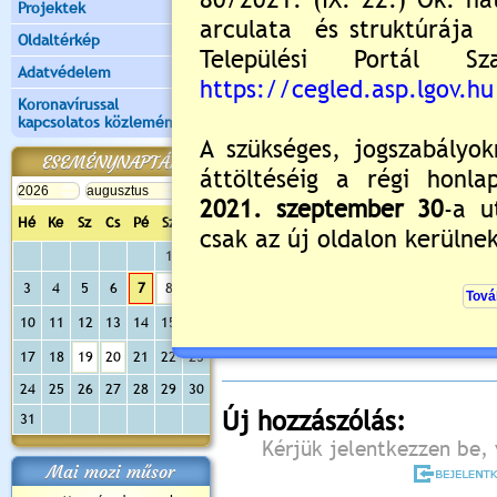
Projektek
Oldaltérkép
Adatvédelem
Koronavírussal
kapcsolatos közlemények
ESEMÉNYNAPTÁR
Hé
Ke
Sz
Cs
Pé
Sz
Va
1
2
Értékelés:
5
/3
3
4
5
6
7
8
9
Még nincsenek hozzászólások
10
11
12
13
14
15
16
17
18
19
20
21
22
23
24
25
26
27
28
29
30
Új hozzászólás:
31
Kérjük jelentkezzen be, 
Mai mozi műsor