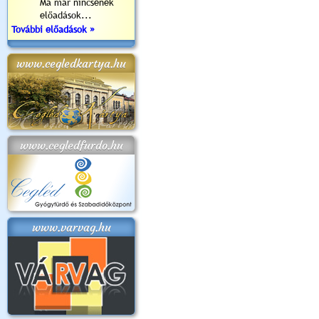
Ma már nincsenek
előadások...
További előadások »
www.cegledkartya.hu
www.cegledfurdo.hu
www.varvag.hu