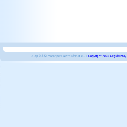
A lap
0.322
másodperc alatt készült el. |
Copyright 2026 Ceglédinfo,