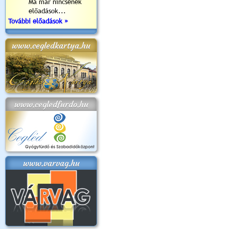
Ma már nincsenek
előadások...
További előadások »
www.cegledkartya.hu
www.cegledfurdo.hu
www.varvag.hu