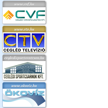
www.cvf.hu
www.ctv.hu
cegledisportcentrum.hu
www.okoviz.hu