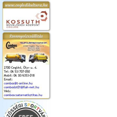
www.cegledikultura.hu
apok 2018.
Kossuth Toborzó
Szent István Ünnepe
V. Ceglédi Vágta
Laska feszt
Ünnepély
és Magyarok
(2017. 06. 18.)
2017.06.
2017.09.22-23.
Kenyere Program
(2017. 08. 20.)
Szennyvízszállítás
2700 Cegléd, Ölyv u. 4.
Tel: 06 53/707-050
Mobil: 06 30/6353-018
Email:
combos@t-online.hu
combosbt01@flah-net.hu
Web:
comboscsatornatisztitas.hu