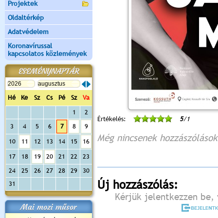
Projektek
Oldaltérkép
Adatvédelem
Koronavírussal
kapcsolatos közlemények
ESEMÉNYNAPTÁR
Hé
Ke
Sz
Cs
Pé
Sz
Va
1
2
Értékelés:
5
/1
3
4
5
6
7
8
9
Még nincsenek hozzászólások
10
11
12
13
14
15
16
17
18
19
20
21
22
23
24
25
26
27
28
29
30
Új hozzászólás:
31
Kérjük jelentkezzen be, 
Mai mozi műsor