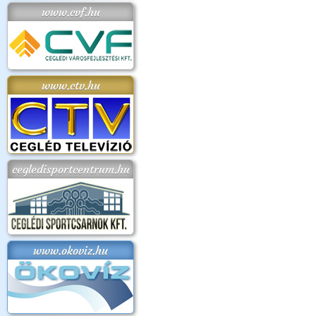
www.cvf.hu
www.ctv.hu
cegledisportcentrum.hu
www.okoviz.hu