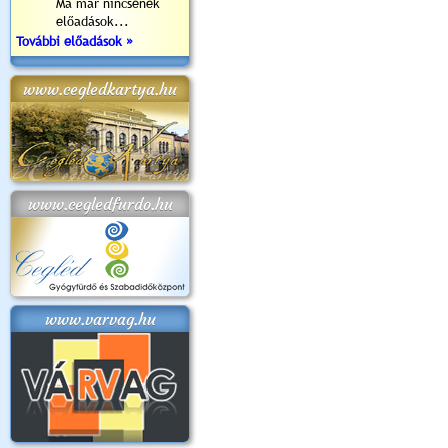
Ma már nincsenek
előadások...
További előadások »
www.cegledkartya.hu
www.cegledfurdo.hu
www.varvag.hu