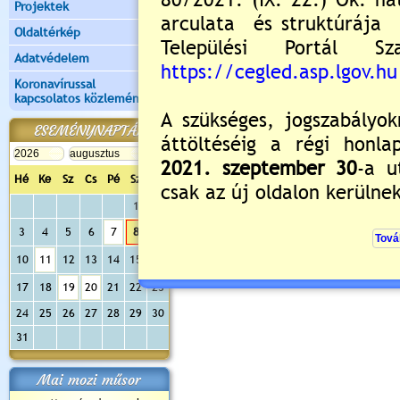
Projektek
Oldaltérkép
Új hozzászólás:
Adatvédelem
Kérjük jelentkezzen be, 
Koronavírussal
kapcsolatos közlemények
ESEMÉNYNAPTÁR
Hé
Ke
Sz
Cs
Pé
Sz
Va
1
2
3
4
5
6
7
8
9
10
11
12
13
14
15
16
17
18
19
20
21
22
23
24
25
26
27
28
29
30
31
Mai mozi műsor