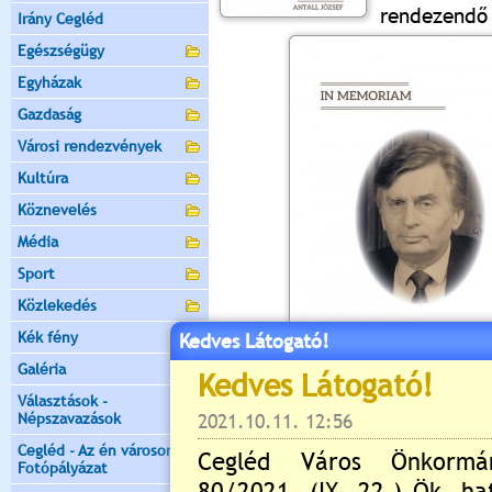
rendezendő
Irány Cegléd
Egészségügy
Egyházak
Gazdaság
Városi rendezvények
Kultúra
Köznevelés
Média
Sport
Közlekedés
Kék fény
Kedves Látogató!
Galéria
Választások -
Népszavazások
Értékelés:
5
/1
Cegléd - Az én városom -
Még nincsenek hozzászólások
Fotópályázat