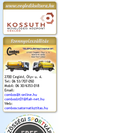
www.cegledikultura.hu
apok 2018.
Kossuth Toborzó
Szent István Ünnepe
V. Ceglédi Vágta
Laska feszt
Ünnepély
és Magyarok
(2017. 06. 18.)
2017.06.
2017.09.22-23.
Kenyere Program
(2017. 08. 20.)
Szennyvízszállítás
2700 Cegléd, Ölyv u. 4.
Tel: 06 53/707-050
Mobil: 06 30/6353-018
Email:
combos@t-online.hu
combosbt01@flah-net.hu
Web:
comboscsatornatisztitas.hu