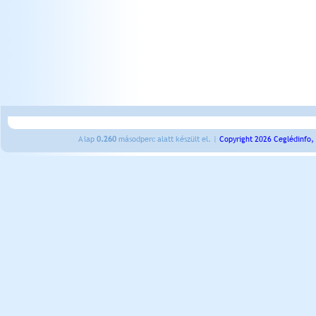
A lap
0.260
másodperc alatt készült el. |
Copyright 2026 Ceglédinfo,