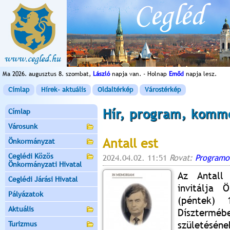
Ma 2026. augusztus 8. szombat,
László
napja van. - Holnap
Emőd
napja lesz.
Címlap
Hírek- aktuális
Oldaltérkép
Várostérkép
Hír, program, komm
Címlap
Városunk
Antall est
Önkormányzat
Ceglédi Közös
2024.04.02. 11:51
Rovat:
Programo
Önkormányzati Hivatal
Az Antall 
Ceglédi Járási Hivatal
invitálja 
Pályázatok
(péntek) 
Aktuális
Dísztermé
születés
Turizmus