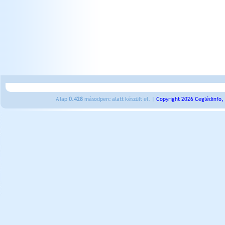
A lap
0.428
másodperc alatt készült el. |
Copyright 2026 Ceglédinfo,