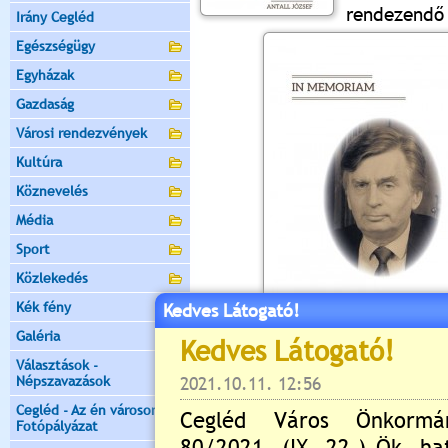
rendezendő
Irány Cegléd
Egészségügy
Egyházak
Gazdaság
Városi rendezvények
Kultúra
Köznevelés
Média
Sport
Közlekedés
Kék fény
Kedves Látogató!
Galéria
Választások -
Népszavazások
Értékelés:
5
/1
Cegléd - Az én városom -
Még nincsenek hozzászólások
Fotópályázat