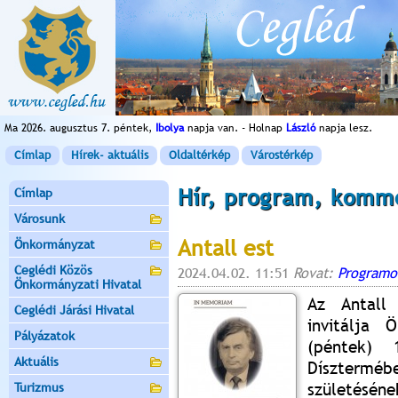
Ma 2026. augusztus 7. péntek,
Ibolya
napja van. - Holnap
László
napja lesz.
Címlap
Hírek- aktuális
Oldaltérkép
Várostérkép
Hír, program, komm
Címlap
Városunk
Antall est
Önkormányzat
Ceglédi Közös
2024.04.02. 11:51
Rovat:
Programo
Önkormányzati Hivatal
Az Antall 
Ceglédi Járási Hivatal
invitálja 
Pályázatok
(péntek) 
Aktuális
Dísztermé
születés
Turizmus