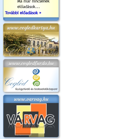
Ma már nincsenek
előadások...
További előadások »
www.cegledkartya.hu
www.cegledfurdo.hu
www.varvag.hu