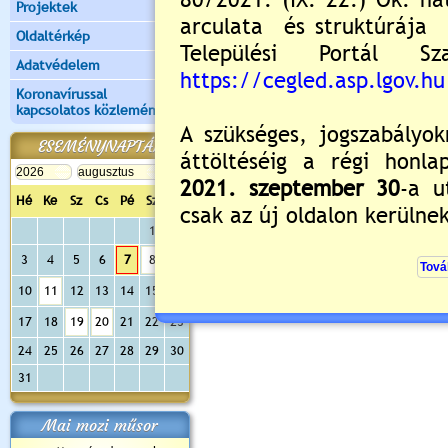
Projektek
Oldaltérkép
Új hozzászólás:
Adatvédelem
Kérjük jelentkezzen be, 
Koronavírussal
kapcsolatos közlemények
ESEMÉNYNAPTÁR
Hé
Ke
Sz
Cs
Pé
Sz
Va
1
2
3
4
5
6
7
8
9
10
11
12
13
14
15
16
17
18
19
20
21
22
23
24
25
26
27
28
29
30
31
Mai mozi műsor