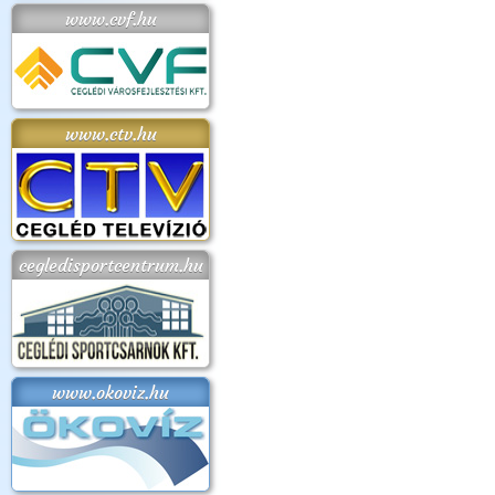
www.cvf.hu
www.ctv.hu
cegledisportcentrum.hu
www.okoviz.hu