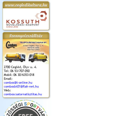
www.cegledikultura.hu
apok 2018.
Kossuth Toborzó
Szent István Ünnepe
V. Ceglédi Vágta
Laska feszt
Ünnepély
és Magyarok
(2017. 06. 18.)
2017.06.
2017.09.22-23.
Kenyere Program
(2017. 08. 20.)
Szennyvízszállítás
2700 Cegléd, Ölyv u. 4.
Tel: 06 53/707-050
Mobil: 06 30/6353-018
Email:
combos@t-online.hu
combosbt01@flah-net.hu
Web:
comboscsatornatisztitas.hu