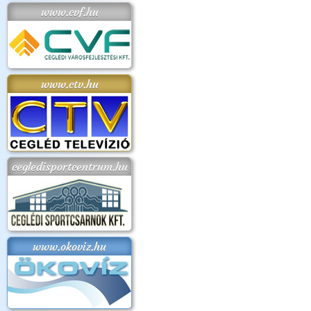
www.cvf.hu
www.ctv.hu
cegledisportcentrum.hu
www.okoviz.hu