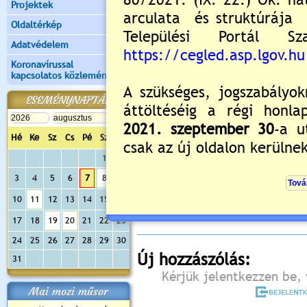
Projektek
Oldaltérkép
Adatvédelem
Koronavírussal
kapcsolatos közlemények
ESEMÉNYNAPTÁR
Hé
Ke
Sz
Cs
Pé
Sz
Va
1
2
Értékelés:
5
/1
3
4
5
6
7
8
9
Még nincsenek hozzászólások
10
11
12
13
14
15
16
17
18
19
20
21
22
23
24
25
26
27
28
29
30
Új hozzászólás:
31
Kérjük jelentkezzen be, 
Mai mozi műsor