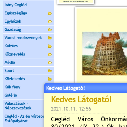
Irány Cegléd
Egészségügy
Egyházak
Gazdaság
Városi rendezvények
Kultúra
Köznevelés
Média
Sport
Közlekedés
Kék fény
Kedves Látogató!
Galéria
Választások -
Népszavazások
Cegléd - Az én városom -
Fotópályázat