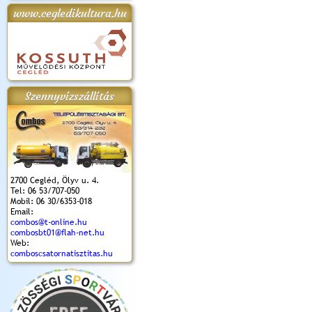
www.cegledikultura.hu
apok 2018.
Kossuth Toborzó
Szent István Ünnepe
V. Ceglédi Vágta
Laska feszt
Ünnepély
és Magyarok
(2017. 06. 18.)
2017.06.
2017.09.22-23.
Kenyere Program
(2017. 08. 20.)
Szennyvízszállítás
2700 Cegléd, Ölyv u. 4.
Tel: 06 53/707-050
Mobil: 06 30/6353-018
Email:
combos@t-online.hu
combosbt01@flah-net.hu
Web:
comboscsatornatisztitas.hu