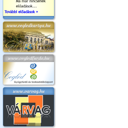
Ma már nincsenek
előadások...
További előadások »
www.cegledkartya.hu
www.cegledfurdo.hu
www.varvag.hu