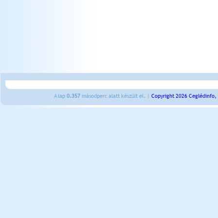
A lap
0.357
másodperc alatt készült el. |
Copyright 2026 Ceglédinfo,