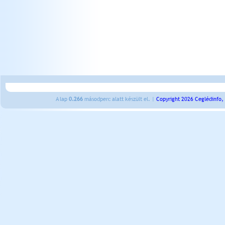
A lap
0.266
másodperc alatt készült el. |
Copyright 2026 Ceglédinfo,