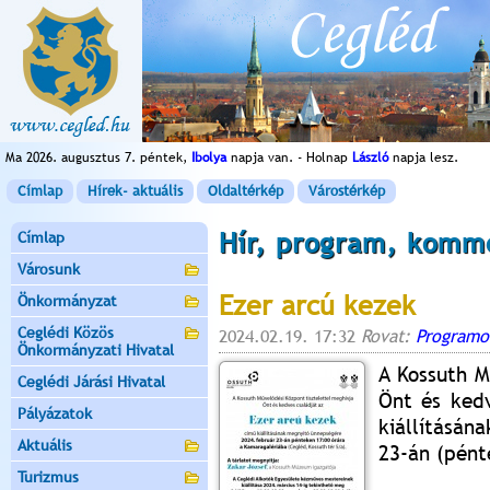
Ma 2026. augusztus 7. péntek,
Ibolya
napja van. - Holnap
László
napja lesz.
Címlap
Hírek- aktuális
Oldaltérkép
Várostérkép
Hír, program, komm
Címlap
Városunk
Ezer arcú kezek
Önkormányzat
Ceglédi Közös
2024.02.19. 17:32
Rovat:
Programo
Önkormányzati Hivatal
A Kossuth M
Ceglédi Járási Hivatal
Önt és kedv
Pályázatok
kiállításán
Aktuális
23-án (pént
Turizmus