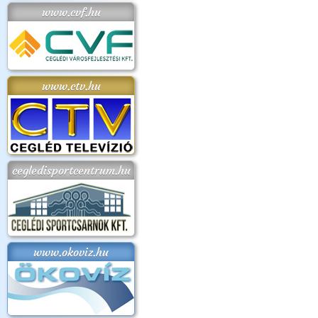
www.cvf.hu
www.ctv.hu
cegledisportcentrum.hu
www.okoviz.hu