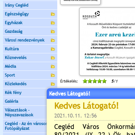
Irány Cegléd
Egészségügy
Egyházak
Gazdaság
Városi rendezvények
Kultúra
Köznevelés
Média
Sport
Értékelés:
5
/1
Közlekedés
Még nincsenek hozzászólások
Kék fény
Kedves Látogató!
Galéria
Választások -
Népszavazások
Új hozzászólás:
Cegléd - Az én városom -
Fotópályázat
Kérjük jelentkezzen be, 