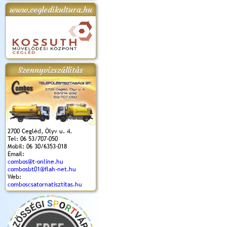
www.cegledikultura.hu
apok 2018.
Kossuth Toborzó
Szent István Ünnepe
V. Ceglédi Vágta
Laska feszt
Ünnepély
és Magyarok
(2017. 06. 18.)
2017.06.
2017.09.22-23.
Kenyere Program
(2017. 08. 20.)
Szennyvízszállítás
2700 Cegléd, Ölyv u. 4.
Tel: 06 53/707-050
Mobil: 06 30/6353-018
Email:
combos@t-online.hu
combosbt01@flah-net.hu
Web:
comboscsatornatisztitas.hu