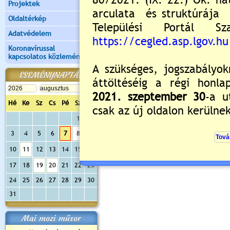
Projektek
Oldaltérkép
Adatvédelem
Koronavírussal
kapcsolatos közlemények
ESEMÉNYNAPTÁR
Hé
Ke
Sz
Cs
Pé
Sz
Va
1
2
3
4
5
6
7
8
9
10
11
12
13
14
15
16
17
18
19
20
21
22
23
24
25
26
27
28
29
30
31
Mai mozi műsor