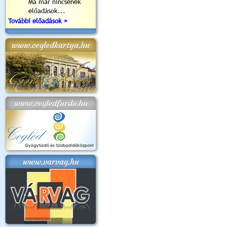
Ma már nincsenek
előadások...
További előadások »
www.cegledkartya.hu
www.cegledfurdo.hu
www.varvag.hu