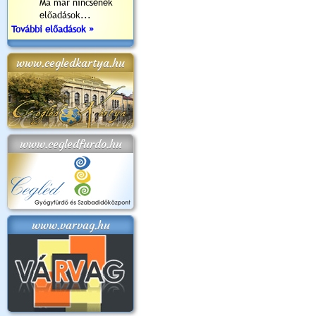
Ma már nincsenek
előadások...
További előadások »
www.cegledkartya.hu
www.cegledfurdo.hu
www.varvag.hu