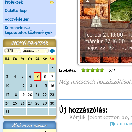
Projektek
Oldaltérkép
Adatvédelem
Koronavírussal
kapcsolatos közlemények
ESEMÉNYNAPTÁR
Hé
Ke
Sz
Cs
Pé
Sz
Va
1
2
Értékelés:
5
/1
3
4
5
6
7
8
9
Még nincsenek hozzászólások
10
11
12
13
14
15
16
17
18
19
20
21
22
23
24
25
26
27
28
29
30
Új hozzászólás:
31
Kérjük jelentkezzen be, 
Mai mozi műsor