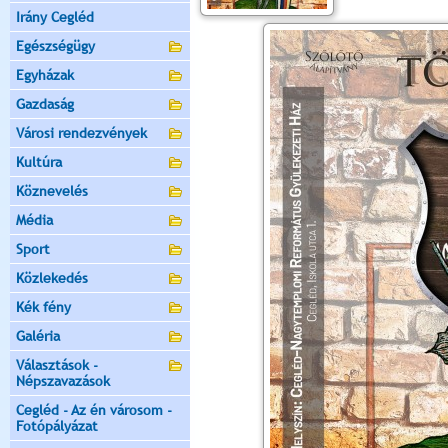
Irány Cegléd
Egészségügy
Egyházak
Gazdaság
Városi rendezvények
Kultúra
Köznevelés
Média
Sport
Közlekedés
Kék fény
Galéria
Választások -
Népszavazások
Cegléd - Az én városom -
Fotópályázat