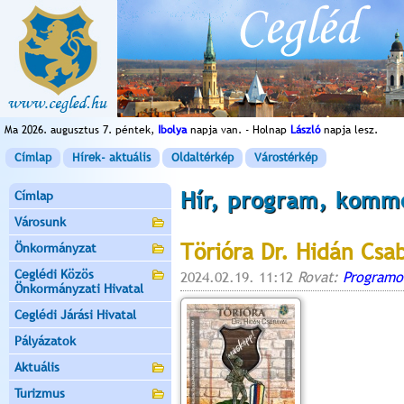
Ma 2026. augusztus 7. péntek,
Ibolya
napja van. - Holnap
László
napja lesz.
Címlap
Hírek- aktuális
Oldaltérkép
Várostérkép
Hír, program, komm
Címlap
Városunk
Törióra Dr. Hidán Csa
Önkormányzat
Ceglédi Közös
2024.02.19. 11:12
Rovat:
Programo
Önkormányzati Hivatal
Ceglédi Járási Hivatal
Pályázatok
Aktuális
Turizmus