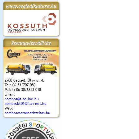
www.cegledikultura.hu
apok 2018.
Kossuth Toborzó
Szent István Ünnepe
V. Ceglédi Vágta
Laska feszt
Ünnepély
és Magyarok
(2017. 06. 18.)
2017.06.
2017.09.22-23.
Kenyere Program
(2017. 08. 20.)
Szennyvízszállítás
2700 Cegléd, Ölyv u. 4.
Tel: 06 53/707-050
Mobil: 06 30/6353-018
Email:
combos@t-online.hu
combosbt01@flah-net.hu
Web:
comboscsatornatisztitas.hu