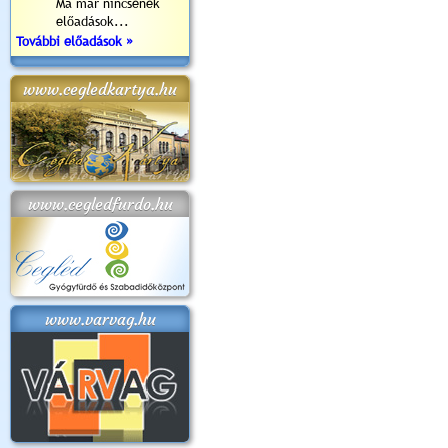
Ma már nincsenek
előadások...
További előadások »
www.cegledkartya.hu
www.cegledfurdo.hu
www.varvag.hu