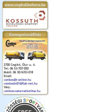
www.cegledikultura.hu
apok 2018.
Kossuth Toborzó
Szent István Ünnepe
V. Ceglédi Vágta
Laska feszt
Ünnepély
és Magyarok
(2017. 06. 18.)
2017.06.
2017.09.22-23.
Kenyere Program
(2017. 08. 20.)
Szennyvízszállítás
2700 Cegléd, Ölyv u. 4.
Tel: 06 53/707-050
Mobil: 06 30/6353-018
Email:
combos@t-online.hu
combosbt01@flah-net.hu
Web:
comboscsatornatisztitas.hu