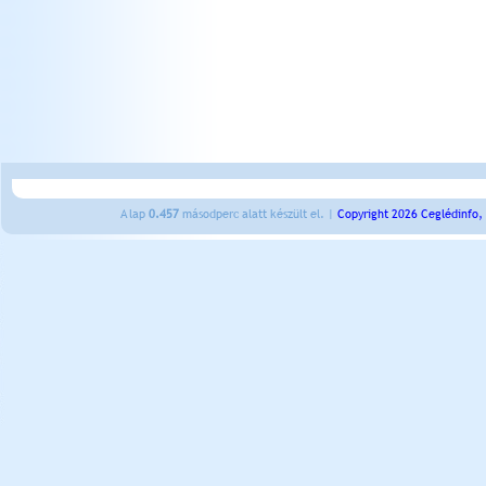
A lap
0.457
másodperc alatt készült el. |
Copyright 2026 Ceglédinfo,