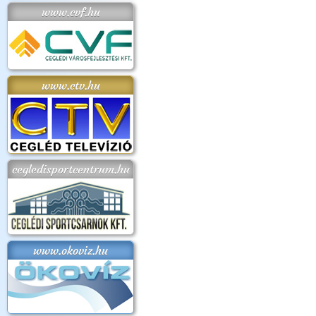
www.cvf.hu
www.ctv.hu
cegledisportcentrum.hu
www.okoviz.hu