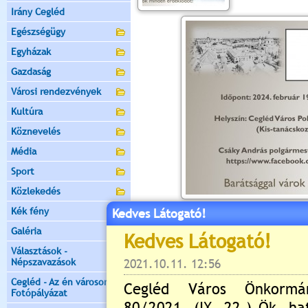
Irány Cegléd
Egészségügy
Egyházak
Gazdaság
Városi rendezvények
Kultúra
Köznevelés
Média
Sport
Közlekedés
Kék fény
Kedves Látogató!
Értékelés:
5
/1
Galéria
Még nincsenek hozzászólások
Választások -
Népszavazások
Cegléd - Az én városom -
Fotópályázat
Új hozzászólás: