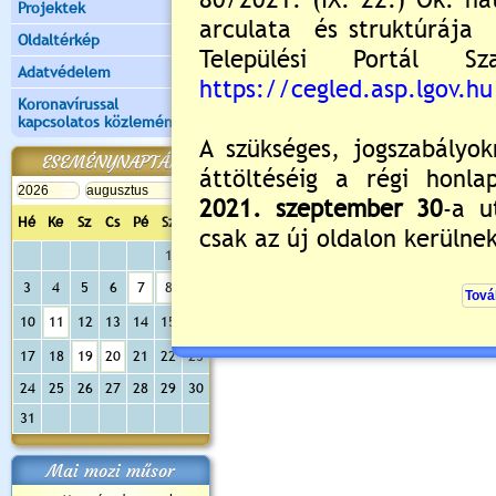
Projektek
Kérjük jelentkezzen be, 
Oldaltérkép
Adatvédelem
Koronavírussal
kapcsolatos közlemények
ESEMÉNYNAPTÁR
Hé
Ke
Sz
Cs
Pé
Sz
Va
1
2
3
4
5
6
7
8
9
10
11
12
13
14
15
16
17
18
19
20
21
22
23
24
25
26
27
28
29
30
31
Mai mozi műsor