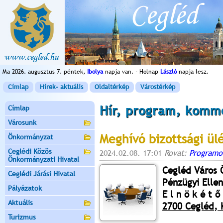
Ma 2026. augusztus 7. péntek,
Ibolya
napja van. - Holnap
László
napja lesz.
Címlap
Hírek- aktuális
Oldaltérkép
Várostérkép
Hír, program, komm
Címlap
Városunk
Meghívó bizottsági ül
Önkormányzat
Ceglédi Közös
2024.02.08. 17:01
Rovat:
Programo
Önkormányzati Hivatal
Cegléd Város
Ceglédi Járási Hivatal
Pénzügyi Elle
Pályázatok
E l n ö k é t ő 
Aktuális
2700 Cegléd, K
Turizmus