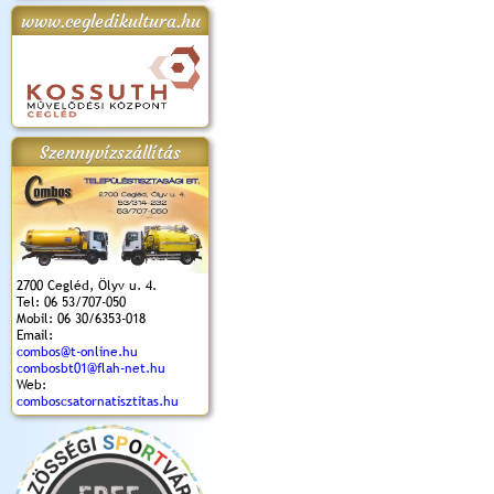
www.cegledikultura.hu
apok 2018.
Kossuth Toborzó
Szent István Ünnepe
V. Ceglédi Vágta
Laska feszt
Ünnepély
és Magyarok
(2017. 06. 18.)
2017.06.
2017.09.22-23.
Kenyere Program
(2017. 08. 20.)
Szennyvízszállítás
2700 Cegléd, Ölyv u. 4.
Tel: 06 53/707-050
Mobil: 06 30/6353-018
Email:
combos@t-online.hu
combosbt01@flah-net.hu
Web:
comboscsatornatisztitas.hu