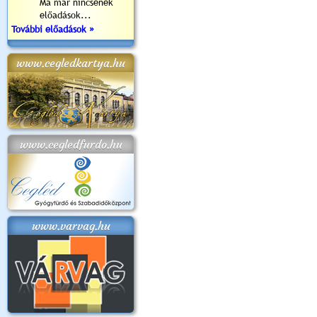
Ma már nincsenek
előadások...
További előadások »
www.cegledkartya.hu
www.cegledfurdo.hu
www.varvag.hu