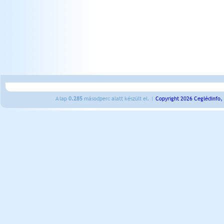
A lap
0.285
másodperc alatt készült el. |
Copyright 2026 Ceglédinfo,