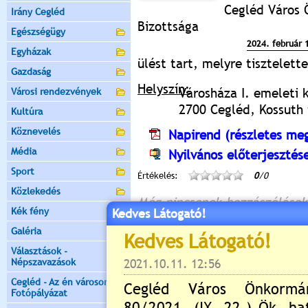
Cegléd Város 
Irány Cegléd
Bizottsága
Egészségügy
2024. február 
Egyházak
ülést tart, melyre tisztelet
Gazdaság
Helyszín:
Városháza I. emeleti 
Városi rendezvények
2700 Cegléd, Kossuth t
Kultúra
Köznevelés
Napirend (részletes meg
Média
Nyilvános előterjesztés
Sport
Értékelés:
0
/0
Közlekedés
Még nincsenek hozzászólások
Kék fény
Kedves Látogató!
Galéria
Választások -
Népszavazások
Új hozzászólás:
Cegléd - Az én városom -
Kérjük jelentkezzen be, 
Fotópályázat