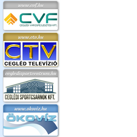
www.cvf.hu
www.ctv.hu
cegledisportcentrum.hu
www.okoviz.hu