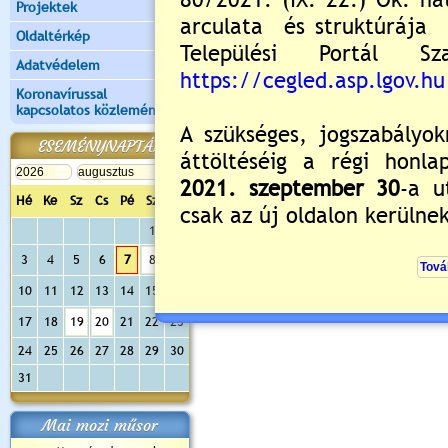
Projektek
Oldaltérkép
Adatvédelem
Koronavírussal
kapcsolatos közlemények
ESEMÉNYNAPTÁR
Hé
Ke
Sz
Cs
Pé
Sz
Va
1
2
3
4
5
6
7
8
9
10
11
12
13
14
15
16
17
18
19
20
21
22
23
24
25
26
27
28
29
30
31
Mai mozi műsor