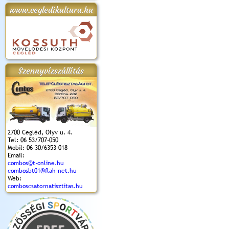
www.cegledikultura.hu
apok 2018.
Kossuth Toborzó
Szent István Ünnepe
V. Ceglédi Vágta
Laska feszt
Ünnepély
és Magyarok
(2017. 06. 18.)
2017.06.
2017.09.22-23.
Kenyere Program
(2017. 08. 20.)
Szennyvízszállítás
2700 Cegléd, Ölyv u. 4.
Tel: 06 53/707-050
Mobil: 06 30/6353-018
Email:
combos@t-online.hu
combosbt01@flah-net.hu
Web:
comboscsatornatisztitas.hu