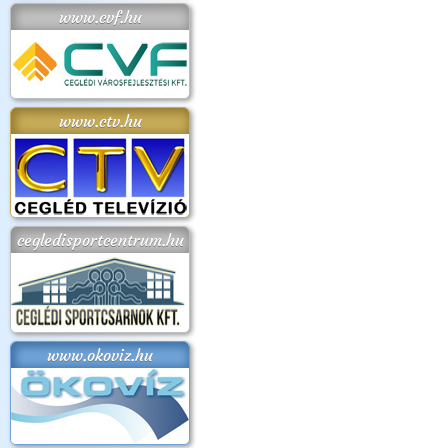
www.cvf.hu
www.ctv.hu
cegledisportcentrum.hu
www.okoviz.hu