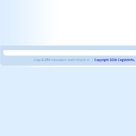
A lap
0.294
másodperc alatt készült el. |
Copyright 2026 Ceglédinfo,