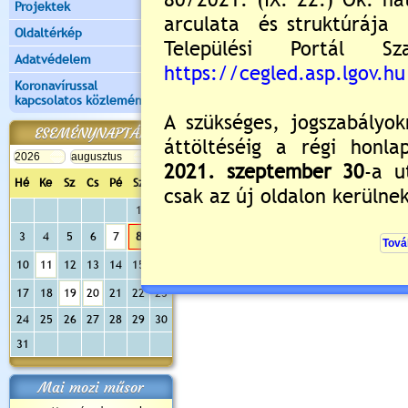
Projektek
Oldaltérkép
Adatvédelem
Koronavírussal
kapcsolatos közlemények
ESEMÉNYNAPTÁR
Hé
Ke
Sz
Cs
Pé
Sz
Va
1
2
3
4
5
6
7
8
9
10
11
12
13
14
15
16
17
18
19
20
21
22
23
24
25
26
27
28
29
30
31
Mai mozi műsor