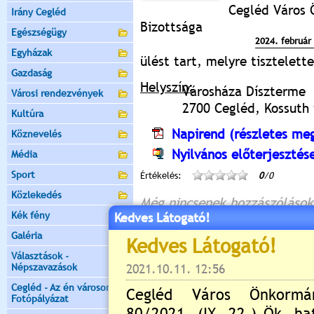
Cegléd Város
Irány Cegléd
Bizottsága
Egészségügy
2024. február 
Egyházak
ülést tart, melyre tisztelet
Gazdaság
Helyszín:
Városháza Díszterme
Városi rendezvények
2700 Cegléd, Kossuth t
Kultúra
Napirend (részletes meg
Köznevelés
Nyilvános előterjesztés
Média
Sport
Értékelés:
0
/0
Közlekedés
Még nincsenek hozzászólások
Kék fény
Kedves Látogató!
Galéria
Választások -
Új hozzászólás:
Népszavazások
Kérjük jelentkezzen be, 
Cegléd - Az én városom -
Fotópályázat