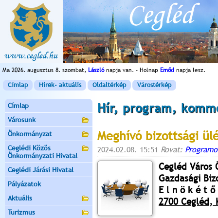
Ma 2026. augusztus 8. szombat,
László
napja van. - Holnap
Emőd
napja lesz.
Címlap
Hírek- aktuális
Oldaltérkép
Várostérkép
Hír, program, komm
Címlap
Városunk
Meghívó bizottsági ül
Önkormányzat
Ceglédi Közös
2024.02.08. 15:51
Rovat:
Programo
Önkormányzati Hivatal
Cegléd Város
Ceglédi Járási Hivatal
Gazdasági Biz
Pályázatok
E l n ö k é t ő 
Aktuális
2700 Cegléd, K
Turizmus