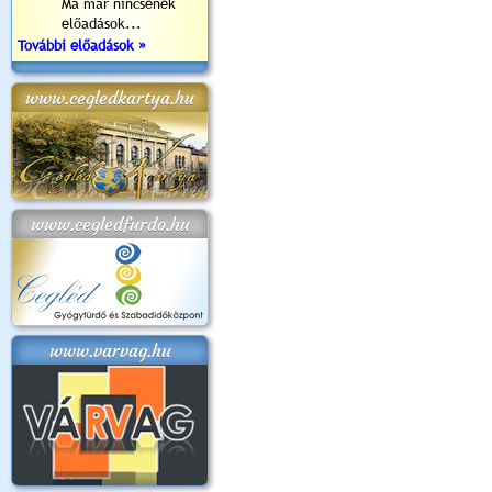
Ma már nincsenek
előadások...
További előadások »
www.cegledkartya.hu
www.cegledfurdo.hu
www.varvag.hu