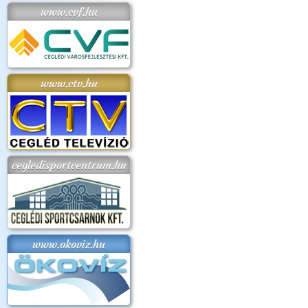
www.cvf.hu
www.ctv.hu
cegledisportcentrum.hu
www.okoviz.hu