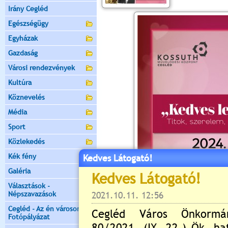
Irány Cegléd
Egészségügy
Egyházak
Gazdaság
Városi rendezvények
Kultúra
Köznevelés
Média
Sport
Közlekedés
Kék fény
Kedves Látogató!
Galéria
Választások -
Népszavazások
Cegléd - Az én városom -
Fotópályázat