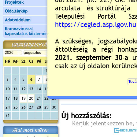
Projektek
Oldaltérkép
Adatvédelem
Koronavírussal
kapcsolatos közlemények
ESEMÉNYNAPTÁR
Hé
Ke
Sz
Cs
Pé
Sz
Va
1
2
Értékelés:
5
/2
3
4
5
6
7
8
9
Még nincsenek hozzászólások
10
11
12
13
14
15
16
17
18
19
20
21
22
23
24
25
26
27
28
29
30
Új hozzászólás:
31
Kérjük jelentkezzen be, 
Mai mozi műsor