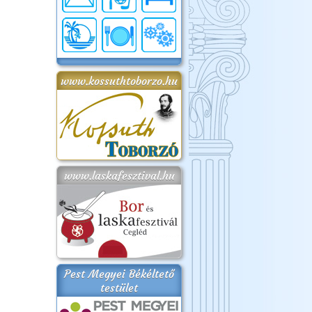
www.kossuthtoborzo.hu
www.laskafesztival.hu
Pest Megyei Békéltető
testület