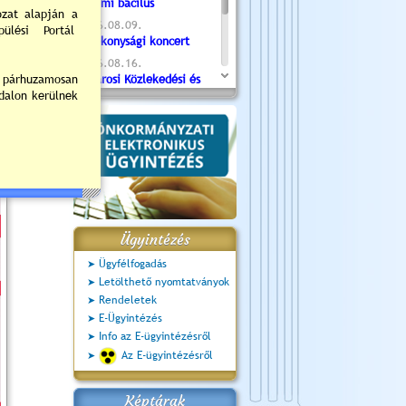
Valami bacilus
2026.08.09.
Jótékonysági koncert
2026.08.16.
Újvárosi Közlekedési és
Sportnap
2026.08.19.
Ceglédi fotóklub kiállítás
2026.08.20.
Szent István Ünnepe
Ügyintézés
Ügyfélfogadás
Letölthető nyomtatványok
Rendeletek
E-Ügyintézés
Info az E-ügyintézésről
Az E-ügyintézésről
Képtárak