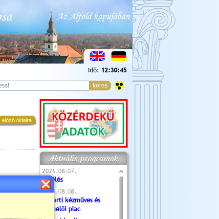
Idő:
12:30:46
 előző oldalra
Aktuális programok
2026.08.07.
Túlélés
2026.08.08.
Tóparti kézműves és
termelői piac