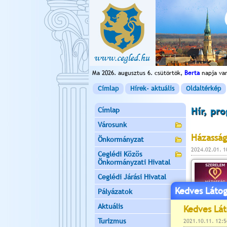
Ma 2026. augusztus 6. csütörtök,
Berta
napja va
Címlap
Hírek- aktuális
Oldaltérkép
Címlap
Hír, pr
Városunk
Házasság
Önkormányzat
2024.02.01. 
Ceglédi Közös
Önkormányzati Hivatal
Ceglédi Járási Hivatal
Kedves Látog
Pályázatok
Aktuális
Turizmus