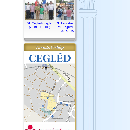
. Ceglédi Vágta
VI. Ceglédi Vágta
XI. Laskafesztivál és
Városnapok 2018.
Kossut
(2016.06.19.)
(2018. 06. 10.)
VI. Ceglédi Vágta
Ün
(2018. 06. 10.)
2017.
Turistatérkép