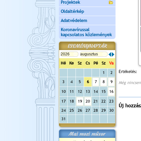
Projektek
Oldaltérkép
Adatvédelem
Koronavírussal
kapcsolatos közlemények
ESEMÉNYNAPTÁR
Hé
Ke
Sz
Cs
Pé
Sz
Va
Értékelés:
1
2
3
4
5
6
7
8
9
Még nincsen
10
11
12
13
14
15
16
17
18
19
20
21
22
23
Új hozzás
24
25
26
27
28
29
30
31
Mai mozi műsor