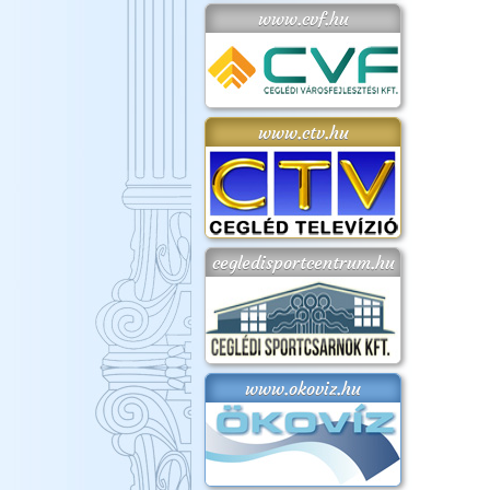
www.cvf.hu
www.ctv.hu
cegledisportcentrum.hu
www.okoviz.hu