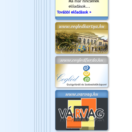
Ma már nincsenek
előadások...
További előadások »
www.cegledkartya.hu
www.cegledfurdo.hu
www.varvag.hu