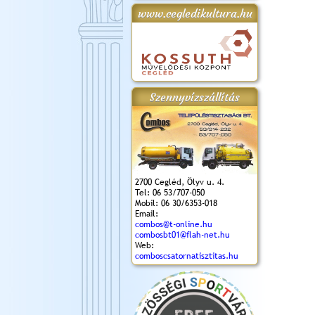
www.cegledikultura.hu
gta
XI. Laskafesztivál és
Városnapok 2018.
Kossuth Toborzó
Szent István Ünnepe
.)
VI. Ceglédi Vágta
Ünnepély
és Magyarok
(2018. 06. 10.)
2017.09.22-23.
Kenyere Program
(2017. 08. 20.)
Szennyvízszállítás
2700 Cegléd, Ölyv u. 4.
Tel: 06 53/707-050
Mobil: 06 30/6353-018
Email:
combos@t-online.hu
combosbt01@flah-net.hu
Web:
comboscsatornatisztitas.hu