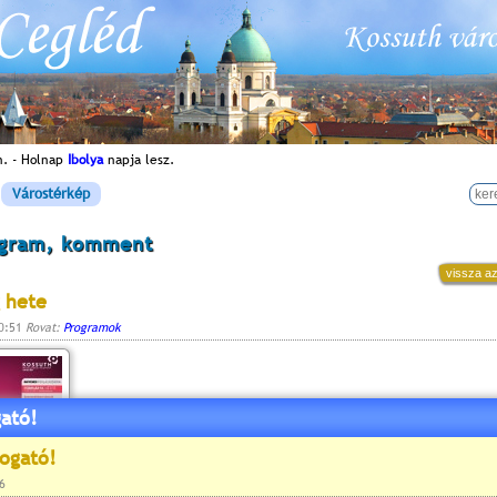
n. - Holnap
Ibolya
napja lesz.
Várostérkép
ogram, komment
vissza az
 hete
10:51
Rovat:
Programok
ató!