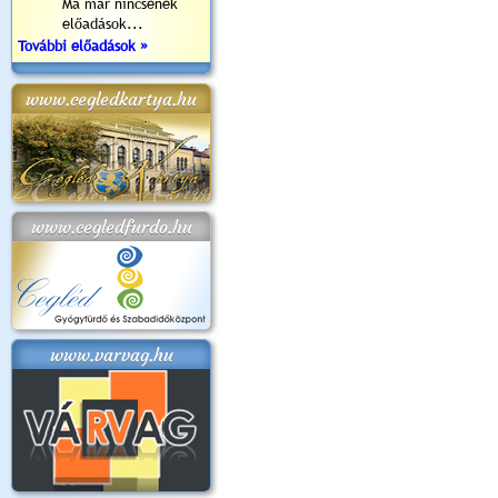
Ma már nincsenek
előadások...
További előadások »
www.cegledkartya.hu
www.cegledfurdo.hu
www.varvag.hu