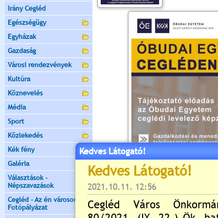
Irány Cegléd
Egészségügy
Egyházak
Gazdaság
Városi rendezvények
Kultúra
Köznevelés
Média
Sport
Közlekedés
Kék fény
Kedves Látogató!
Galéria
Választások -
Népszavazások
Cegléd - Az én városom -
Fotópályázat