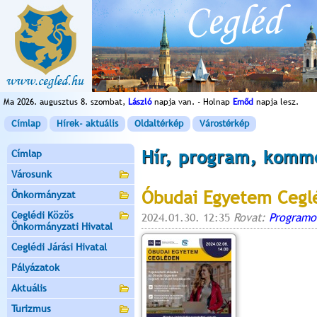
Ma 2026. augusztus 8. szombat,
László
napja van. - Holnap
Emőd
napja lesz.
Címlap
Hírek- aktuális
Oldaltérkép
Várostérkép
Hír, program, komm
Címlap
Városunk
Óbudai Egyetem Cegl
Önkormányzat
Ceglédi Közös
2024.01.30. 12:35
Rovat:
Programo
Önkormányzati Hivatal
Ceglédi Járási Hivatal
Pályázatok
Aktuális
Turizmus