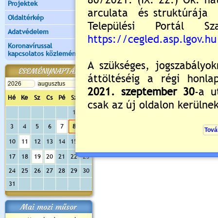
Projektek
Oldaltérkép
Értékelés:
5
/1
Adatvédelem
Még nincsenek hozzászólások
Koronavírussal
kapcsolatos közlemények
ESEMÉNYNAPTÁR
Új hozzászólás:
Hé
Ke
Sz
Cs
Pé
Sz
Va
Kérjük jelentkezzen be, 
1
2
3
4
5
6
7
8
9
10
11
12
13
14
15
16
17
18
19
20
21
22
23
24
25
26
27
28
29
30
31
Mai mozi műsor