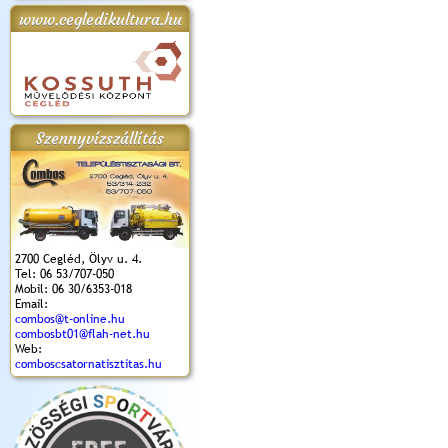
www.cegledikultura.hu
apok 2018.
Kossuth Toborzó
Szent István Ünnepe
V. Ceglédi Vágta
Laska feszt
Ünnepély
és Magyarok
(2017. 06. 18.)
2017.06.
2017.09.22-23.
Kenyere Program
(2017. 08. 20.)
Szennyvízszállítás
2700 Cegléd, Ölyv u. 4.
Tel: 06 53/707-050
Mobil: 06 30/6353-018
Email:
combos@t-online.hu
combosbt01@flah-net.hu
Web:
comboscsatornatisztitas.hu