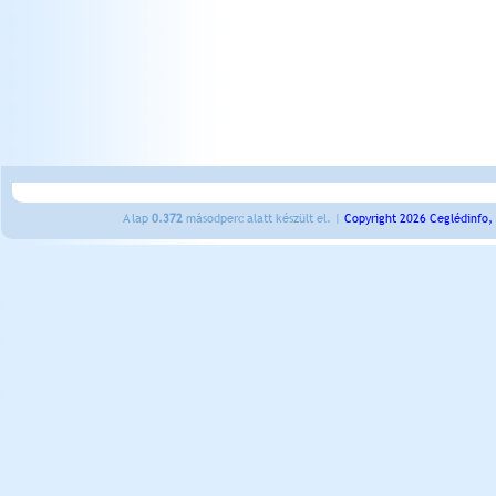
A lap
0.372
másodperc alatt készült el. |
Copyright 2026 Ceglédinfo,