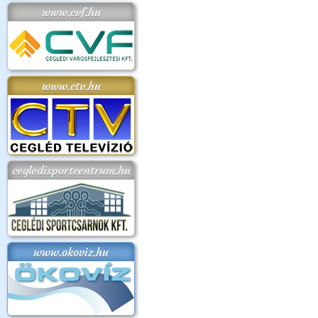
www.cvf.hu
www.ctv.hu
cegledisportcentrum.hu
www.okoviz.hu