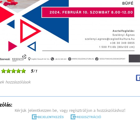
5
/1
ek hozzászólások
zólás:
Kérjük jelentkezzen be, vagy regisztráljon a hozzászóláshoz!