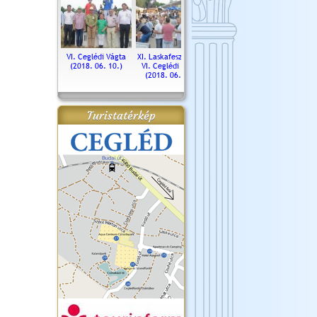
. Ceglédi Vágta
VI. Ceglédi Vágta
XI. Laskafesztivál és
Városnapok 2018.
Kossut
(2016.06.19.)
(2018. 06. 10.)
VI. Ceglédi Vágta
Ün
(2018. 06. 10.)
2017.
Turistatérkép