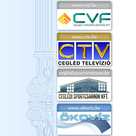
www.cvf.hu
www.ctv.hu
cegledisportcentrum.hu
www.okoviz.hu