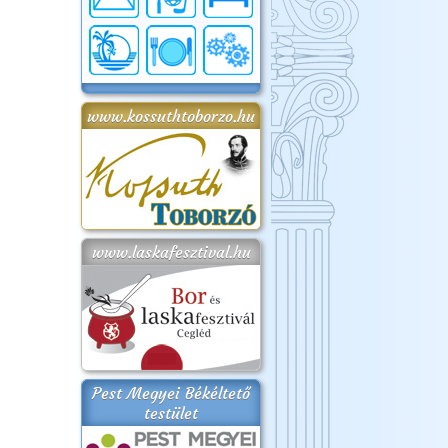
www.kossuthtoborzo.hu
www.laskafesztival.hu
Pest Megyei Békéltető
testület