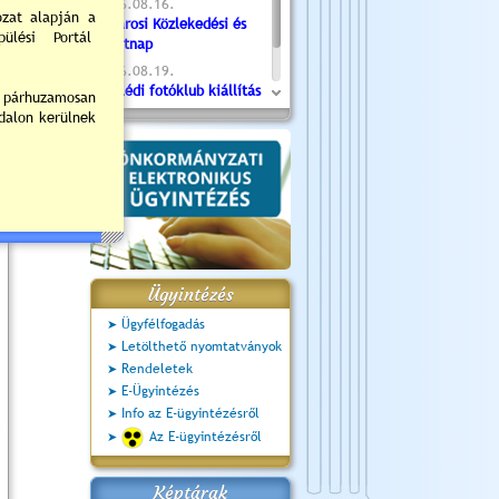
2026.08.16.
Újvárosi Közlekedési és
Sportnap
2026.08.19.
Ceglédi fotóklub kiállítás
2026.08.20.
Szent István Ünnepe
Ügyintézés
Ügyfélfogadás
Letölthető nyomtatványok
Rendeletek
E-Ügyintézés
Info az E-ügyintézésről
Az E-ügyintézésről
Képtárak