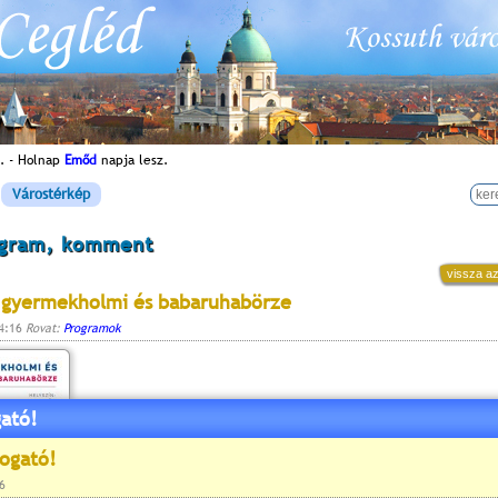
. - Holnap
Emőd
napja lesz.
Várostérkép
ogram, komment
vissza az
 gyermekholmi és babaruhabörze
14:16
Rovat:
Programok
ató!