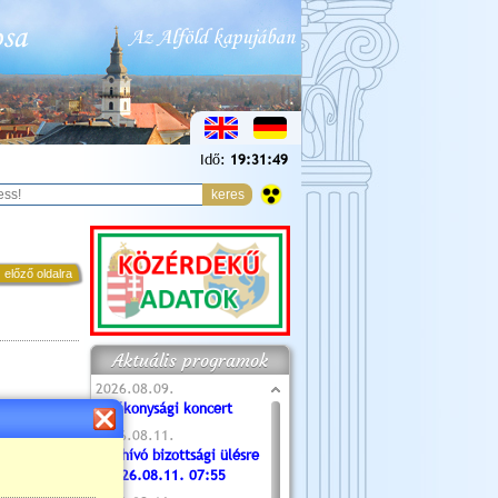
Idő:
19:31:50
 előző oldalra
Aktuális programok
2026.08.09.
Jótékonysági koncert
2026.08.11.
Meghívó bizottsági ülésre
- 2026.08.11. 07:55