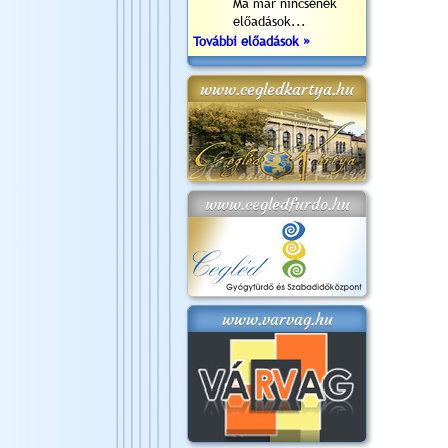
Ma már nincsenek
előadások...
További előadások »
www.cegledkartya.hu
www.cegledfurdo.hu
www.varvag.hu