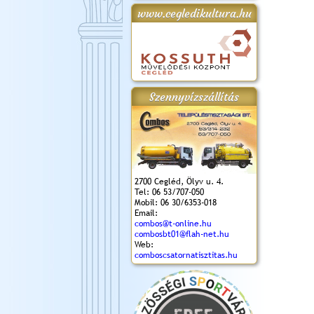
www.cegledikultura.hu
gta
XI. Laskafesztivál és
Városnapok 2018.
Kossuth Toborzó
Szent István Ünnepe
.)
VI. Ceglédi Vágta
Ünnepély
és Magyarok
(2018. 06. 10.)
2017.09.22-23.
Kenyere Program
(2017. 08. 20.)
Szennyvízszállítás
2700 Cegléd, Ölyv u. 4.
Tel: 06 53/707-050
Mobil: 06 30/6353-018
Email:
combos@t-online.hu
combosbt01@flah-net.hu
Web:
comboscsatornatisztitas.hu