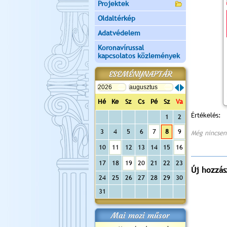
Projektek
Oldaltérkép
Adatvédelem
Koronavírussal
kapcsolatos közlemények
ESEMÉNYNAPTÁR
Hé
Ke
Sz
Cs
Pé
Sz
Va
Értékelés:
1
2
3
4
5
6
7
8
9
Még nincsen
10
11
12
13
14
15
16
17
18
19
20
21
22
23
Új hozzás
24
25
26
27
28
29
30
31
Mai mozi műsor