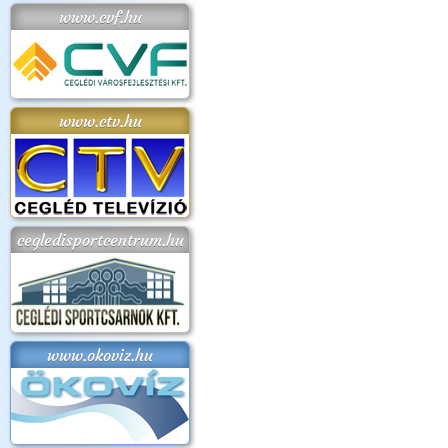
www.cvf.hu
www.ctv.hu
cegledisportcentrum.hu
www.okoviz.hu