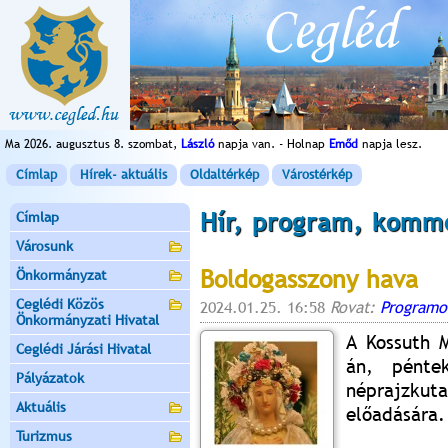
Ma 2026. augusztus 8. szombat,
László
napja van. - Holnap
Emőd
napja lesz.
Címlap
Hírek- aktuális
Oldaltérkép
Várostérkép
Hír, program, komm
Címlap
Városunk
Boldogasszony hava
Önkormányzat
Ceglédi Közös
2024.01.25. 16:58
Rovat:
Programo
Önkormányzati Hivatal
A Kossuth 
Ceglédi Járási Hivatal
án, pénte
Pályázatok
néprajzk
Aktuális
előadására.
Turizmus