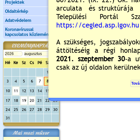
Projektek
Oldaltérkép
Adatvédelem
Koronavírussal
kapcsolatos közlemények
ESEMÉNYNAPTÁR
Hé
Ke
Sz
Cs
Pé
Sz
Va
1
2
3
4
5
6
7
8
9
10
11
12
13
14
15
16
17
18
19
20
21
22
23
24
25
26
27
28
29
30
31
Mai mozi műsor