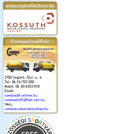
www.cegledikultura.hu
apok 2018.
Kossuth Toborzó
Szent István Ünnepe
V. Ceglédi Vágta
Laska feszt
Ünnepély
és Magyarok
(2017. 06. 18.)
2017.06.
2017.09.22-23.
Kenyere Program
(2017. 08. 20.)
Szennyvízszállítás
2700 Cegléd, Ölyv u. 4.
Tel: 06 53/707-050
Mobil: 06 30/6353-018
Email:
combos@t-online.hu
combosbt01@flah-net.hu
Web:
comboscsatornatisztitas.hu