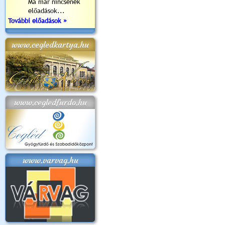
Ma már nincsenek
előadások...
További előadások »
www.cegledkartya.hu
www.cegledfurdo.hu
www.varvag.hu