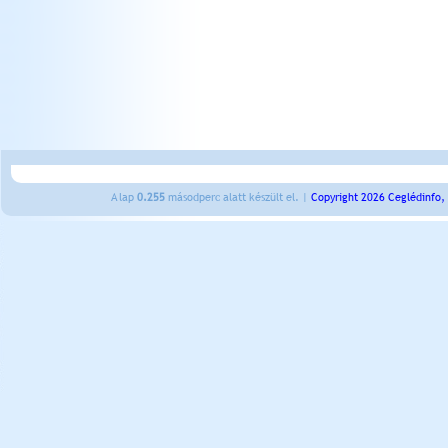
A lap
0.255
másodperc alatt készült el. |
Copyright 2026 Ceglédinfo,