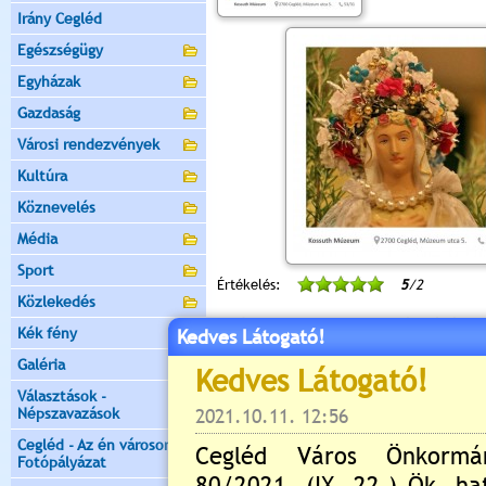
Irány Cegléd
Egészségügy
Egyházak
Gazdaság
Városi rendezvények
Kultúra
Köznevelés
Média
Sport
Értékelés:
5
/2
Közlekedés
Még nincsenek hozzászólások
Kék fény
Kedves Látogató!
Galéria
Választások -
Népszavazások
Új hozzászólás:
Cegléd - Az én városom -
Kérjük jelentkezzen be, 
Fotópályázat