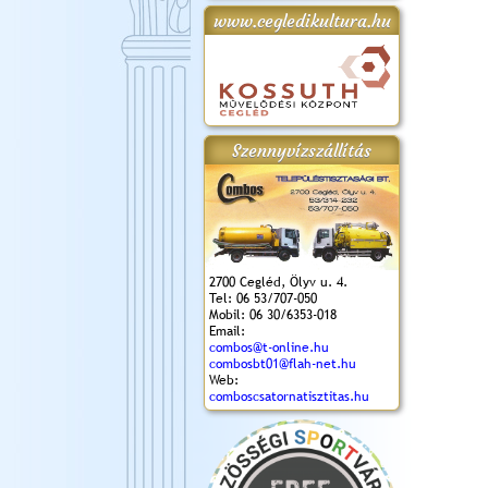
www.cegledikultura.hu
gta
XI. Laskafesztivál és
Városnapok 2018.
Kossuth Toborzó
Szent István Ünnepe
.)
VI. Ceglédi Vágta
Ünnepély
és Magyarok
(2018. 06. 10.)
2017.09.22-23.
Kenyere Program
(2017. 08. 20.)
Szennyvízszállítás
2700 Cegléd, Ölyv u. 4.
Tel: 06 53/707-050
Mobil: 06 30/6353-018
Email:
combos@t-online.hu
combosbt01@flah-net.hu
Web:
comboscsatornatisztitas.hu