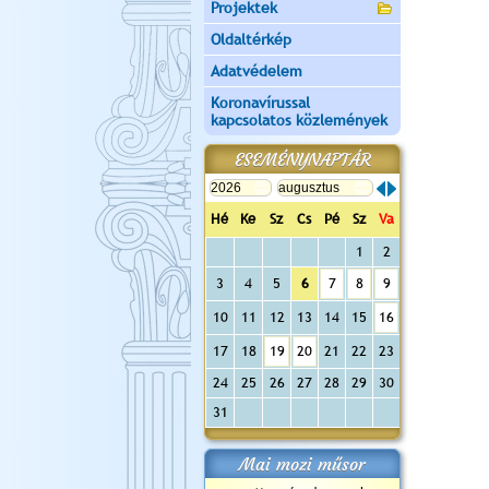
Projektek
Oldaltérkép
Adatvédelem
Koronavírussal
kapcsolatos közlemények
ESEMÉNYNAPTÁR
Hé
Ke
Sz
Cs
Pé
Sz
Va
1
2
3
4
5
6
7
8
9
10
11
12
13
14
15
16
17
18
19
20
21
22
23
24
25
26
27
28
29
30
31
Mai mozi műsor