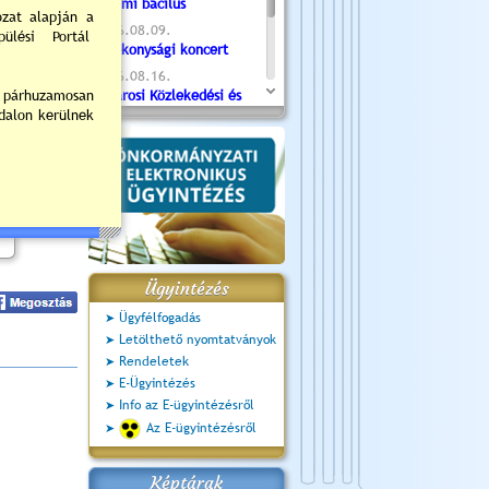
Valami bacilus
2026.08.09.
Jótékonysági koncert
2026.08.16.
Újvárosi Közlekedési és
Sportnap
2026.08.19.
Ceglédi fotóklub kiállítás
2026.08.20.
Szent István Ünnepe
Ügyintézés
Ügyfélfogadás
Letölthető nyomtatványok
Rendeletek
E-Ügyintézés
Info az E-ügyintézésről
Az E-ügyintézésről
Képtárak