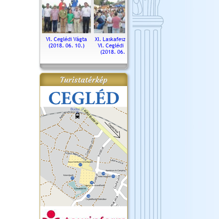
. Ceglédi Vágta
VI. Ceglédi Vágta
XI. Laskafesztivál és
Városnapok 2018.
Kossut
(2016.06.19.)
(2018. 06. 10.)
VI. Ceglédi Vágta
Ün
(2018. 06. 10.)
2017.
Turistatérkép