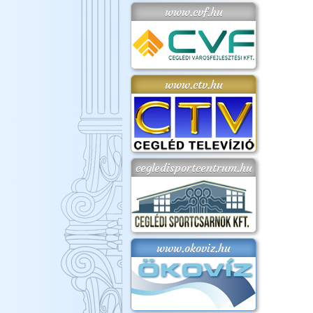
www.cvf.hu
www.ctv.hu
cegledisportcentrum.hu
www.okoviz.hu