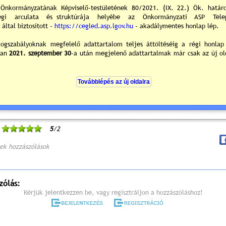
5
/2
ek hozzászólások
zólás:
Kérjük jelentkezzen be, vagy regisztráljon a hozzászóláshoz!