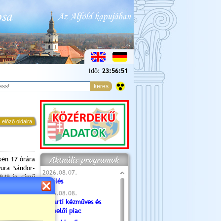
Idő:
23:56:52
 előző oldalra
Aktuális programok
ken 17 órára
ura Sándor-
2026.08.07.
1949-ig című
Túlélés
2026.08.08.
Tóparti kézműves és
termelői piac