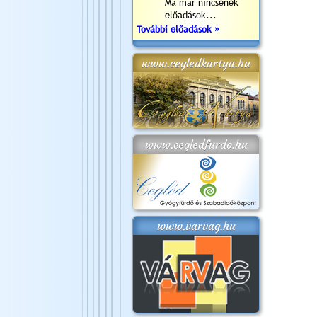
Ma már nincsenek
előadások...
További előadások »
www.cegledkartya.hu
www.cegledfurdo.hu
www.varvag.hu