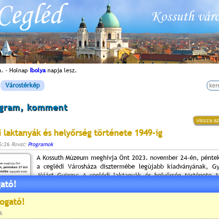
n. - Holnap
Ibolya
napja lesz.
Várostérkép
ogram, komment
vissza az
i laktanyák és helyőrség története 1949-ig
15:26
Rovat:
Programok
A Kossuth Múzeum meghívja Önt 2023. november 24-én, pénte
a ceglédi Városháza dísztermébe legújabb kiadványának, Gy
Jójárt György: A ceglédi laktanyák és helyőrség története 
ató!
könyvének bemutatójára.