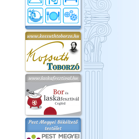
www.kossuthtoborzo.hu
www.laskafesztival.hu
Pest Megyei Békéltető
testület