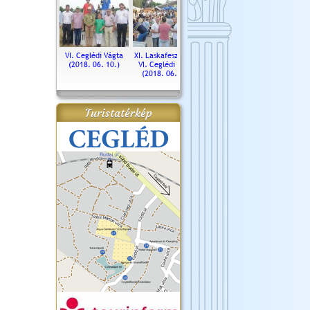
. Ceglédi Vágta
VI. Ceglédi Vágta
XI. Laskafesztivál és
Városnapok 2018.
Kossut
(2016.06.19.)
(2018. 06. 10.)
VI. Ceglédi Vágta
Ün
(2018. 06. 10.)
2017.
Turistatérkép