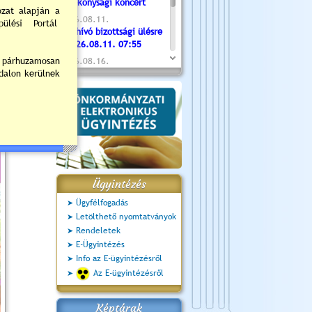
Jótékonysági koncert
2026.08.11.
Meghívó bizottsági ülésre
- 2026.08.11. 07:55
2026.08.16.
Újvárosi Közlekedési és
Sportnap
2026.08.19.
Ceglédi fotóklub kiállítás
2026.08.20.
Szent István Ünnepe
Ügyintézés
Ügyfélfogadás
Letölthető nyomtatványok
Rendeletek
E-Ügyintézés
Info az E-ügyintézésről
Az E-ügyintézésről
Képtárak