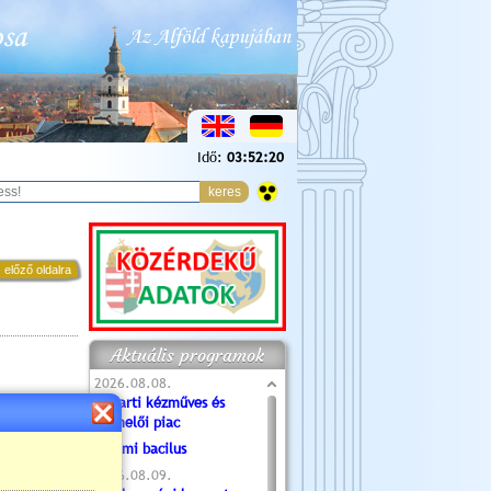
Idő:
03:52:21
 előző oldalra
Aktuális programok
2026.08.08.
Tóparti kézműves és
termelői piac
Valami bacilus
2026.08.09.