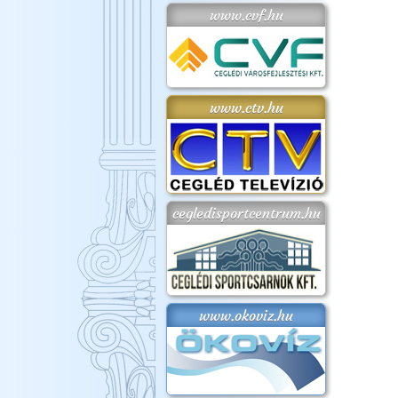
www.cvf.hu
www.ctv.hu
cegledisportcentrum.hu
www.okoviz.hu