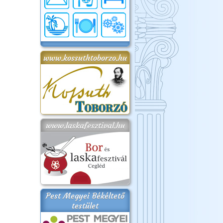
www.kossuthtoborzo.hu
www.laskafesztival.hu
Pest Megyei Békéltető
testület