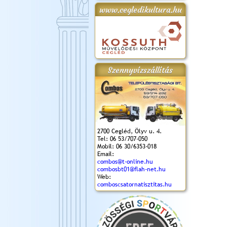
www.cegledikultura.hu
gta
XI. Laskafesztivál és
Városnapok 2018.
Kossuth Toborzó
Szent István Ünnepe
.)
VI. Ceglédi Vágta
Ünnepély
és Magyarok
(2018. 06. 10.)
2017.09.22-23.
Kenyere Program
(2017. 08. 20.)
Szennyvízszállítás
2700 Cegléd, Ölyv u. 4.
Tel: 06 53/707-050
Mobil: 06 30/6353-018
Email:
combos@t-online.hu
combosbt01@flah-net.hu
Web:
comboscsatornatisztitas.hu