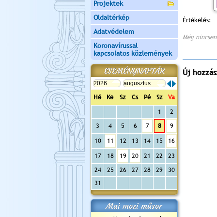
Projektek
Oldaltérkép
Értékelés:
Adatvédelem
Még nincsen
Koronavírussal
kapcsolatos közlemények
ESEMÉNYNAPTÁR
Új hozzás
Hé
Ke
Sz
Cs
Pé
Sz
Va
1
2
3
4
5
6
7
8
9
10
11
12
13
14
15
16
17
18
19
20
21
22
23
24
25
26
27
28
29
30
31
Mai mozi műsor