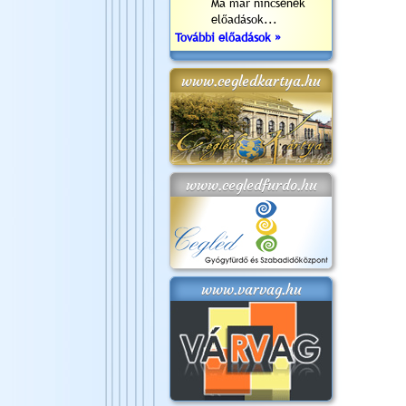
Ma már nincsenek
előadások...
További előadások »
www.cegledkartya.hu
www.cegledfurdo.hu
www.varvag.hu