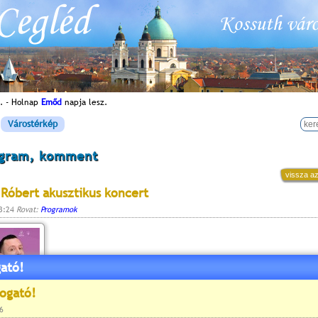
. - Holnap
Emőd
napja lesz.
Várostérkép
ogram, komment
vissza az
 Róbert akusztikus koncert
13:24
Rovat:
Programok
ató!