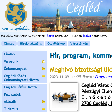
Ma 2026. augusztus 6. csütörtök,
Berta
napja van. - Holnap
Ibolya
napja lesz.
Címlap
Hírek- aktuális
Oldaltérkép
Várostérkép
Hír, program, komm
Címlap
Városunk
Meghívó bizottsági ül
Önkormányzat
Ceglédi Közös
2023.11.09. 14:25
Rovat:
Programo
Önkormányzati Hivatal
Cegléd Város
Ceglédi Járási Hivatal
Pénzügyi Elle
Pályázatok
E l n ö k é t ő 
Aktuális
2700 Cegléd, K
Turizmus