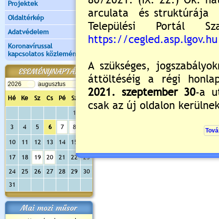
Projektek
Oldaltérkép
Adatvédelem
Koronavírussal
kapcsolatos közlemények
ESEMÉNYNAPTÁR
Hé
Ke
Sz
Cs
Pé
Sz
Va
1
2
3
4
5
6
7
8
9
10
11
12
13
14
15
16
17
18
19
20
21
22
23
24
25
26
27
28
29
30
31
Mai mozi műsor