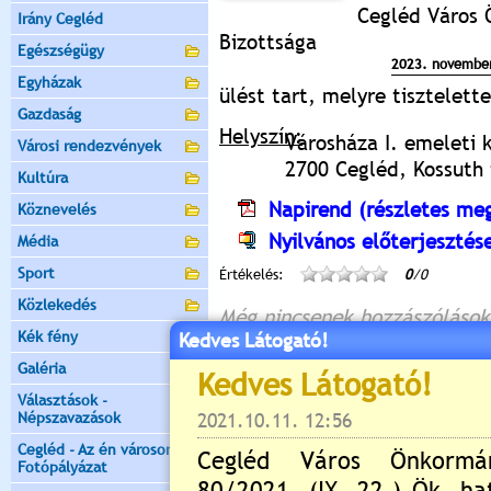
Cegléd Város 
Irány Cegléd
Bizottsága
Egészségügy
2023. november
Egyházak
ülést tart, melyre tisztelet
Gazdaság
Helyszín:
Városháza I. emeleti 
Városi rendezvények
2700 Cegléd, Kossuth t
Kultúra
Napirend (részletes meg
Köznevelés
Nyilvános előterjesztés
Média
Sport
Értékelés:
0
/0
Közlekedés
Még nincsenek hozzászólások
Kék fény
Kedves Látogató!
Galéria
Választások -
Új hozzászólás:
Népszavazások
Kérjük jelentkezzen be, 
Cegléd - Az én városom -
Fotópályázat