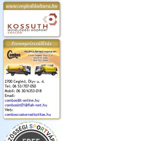
www.cegledikultura.hu
apok 2018.
Kossuth Toborzó
Szent István Ünnepe
V. Ceglédi Vágta
Laska feszt
Ünnepély
és Magyarok
(2017. 06. 18.)
2017.06.
2017.09.22-23.
Kenyere Program
(2017. 08. 20.)
Szennyvízszállítás
2700 Cegléd, Ölyv u. 4.
Tel: 06 53/707-050
Mobil: 06 30/6353-018
Email:
combos@t-online.hu
combosbt01@flah-net.hu
Web:
comboscsatornatisztitas.hu