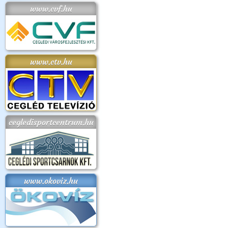
www.cvf.hu
www.ctv.hu
cegledisportcentrum.hu
www.okoviz.hu