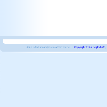
A lap
0.353
másodperc alatt készült el. |
Copyright 2026 Ceglédinfo,