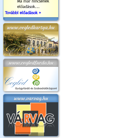
Ma már nincsenek
előadások...
További előadások »
www.cegledkartya.hu
www.cegledfurdo.hu
www.varvag.hu