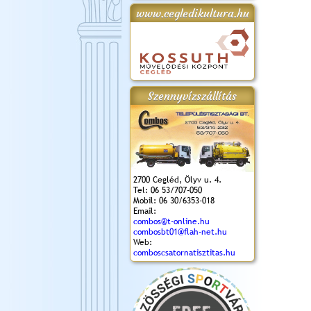
www.cegledikultura.hu
gta
XI. Laskafesztivál és
Városnapok 2018.
Kossuth Toborzó
Szent István Ünnepe
.)
VI. Ceglédi Vágta
Ünnepély
és Magyarok
(2018. 06. 10.)
2017.09.22-23.
Kenyere Program
(2017. 08. 20.)
Szennyvízszállítás
2700 Cegléd, Ölyv u. 4.
Tel: 06 53/707-050
Mobil: 06 30/6353-018
Email:
combos@t-online.hu
combosbt01@flah-net.hu
Web:
comboscsatornatisztitas.hu