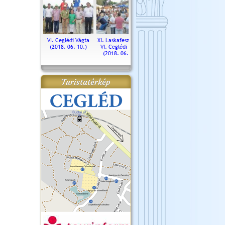
. Ceglédi Vágta
VI. Ceglédi Vágta
XI. Laskafesztivál és
Városnapok 2018.
Kossut
(2016.06.19.)
(2018. 06. 10.)
VI. Ceglédi Vágta
Ün
(2018. 06. 10.)
2017.
Turistatérkép