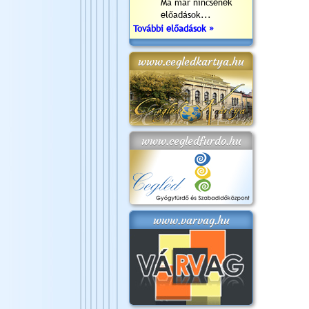
Ma már nincsenek
előadások...
További előadások »
www.cegledkartya.hu
www.cegledfurdo.hu
www.varvag.hu