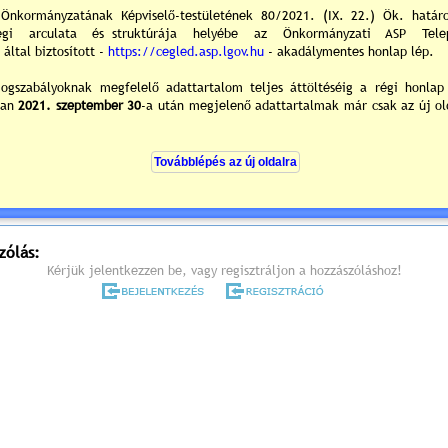
melyre tisztelettel meghívom.
árosháza I. emeleti kistanácskozó terme
700 Cegléd, Kossuth tér. 1.
rend (részletes meghívó) »
vános előterjesztések és tájékoztatók »
0
/0
ek hozzászólások
zólás:
Kérjük jelentkezzen be, vagy regisztráljon a hozzászóláshoz!