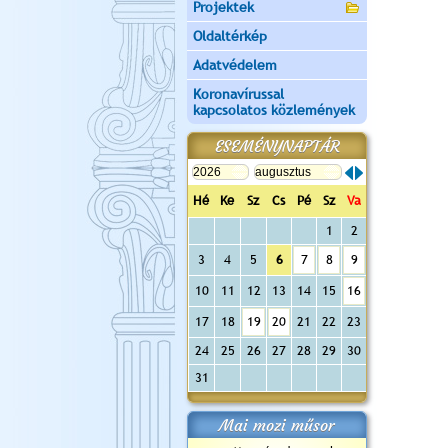
Projektek
Oldaltérkép
Adatvédelem
Koronavírussal
kapcsolatos közlemények
ESEMÉNYNAPTÁR
Hé
Ke
Sz
Cs
Pé
Sz
Va
1
2
3
4
5
6
7
8
9
10
11
12
13
14
15
16
17
18
19
20
21
22
23
24
25
26
27
28
29
30
31
Mai mozi műsor