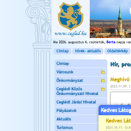
Ma 2026. augusztus 6. csütörtök,
Berta
napja va
Címlap
Hírek- aktuális
Oldaltérkép
Címlap
Hír, pr
Városunk
Meghívó 
Önkormányzat
2023.11.09. 
Ceglédi Közös
Önkormányzati Hivatal
Ceglédi Járási Hivatal
Kedves Látog
Pályázatok
Aktuális
Turizmus