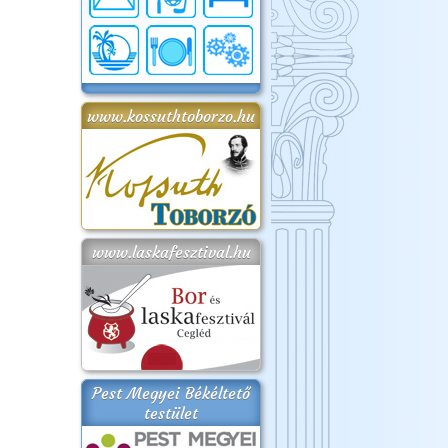
www.kossuthtoborzo.hu
www.laskafesztival.hu
Pest Megyei Békéltető
testület