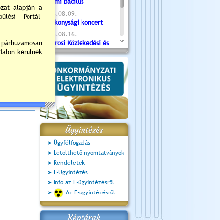
Valami bacilus
2026.08.09.
Jótékonysági koncert
2026.08.16.
Újvárosi Közlekedési és
Sportnap
2026.08.19.
Ceglédi fotóklub kiállítás
2026.08.20.
Szent István Ünnepe
Ügyintézés
Ügyfélfogadás
Letölthető nyomtatványok
Rendeletek
E-Ügyintézés
Info az E-ügyintézésről
Az E-ügyintézésről
Képtárak