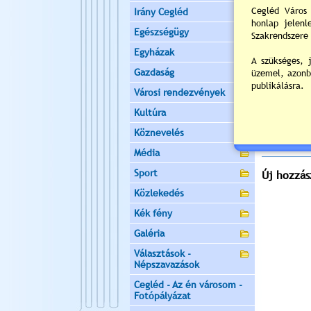
ülést tart, 
Irány Cegléd
Helyszín:
V
Egészségügy
2
Egyházak
Napi
Gazdaság
Nyil
Városi rendezvények
Értékelés:
Kultúra
Még nincsen
Köznevelés
Média
Sport
Új hozzás
Közlekedés
Kék fény
Galéria
Választások -
Népszavazások
Cegléd - Az én városom -
Fotópályázat