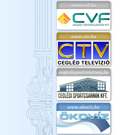
www.cvf.hu
www.ctv.hu
cegledisportcentrum.hu
www.okoviz.hu