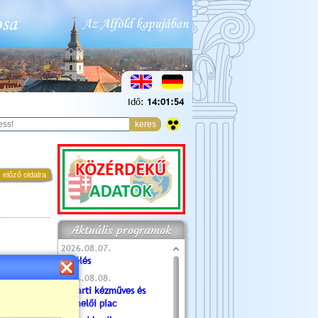
Idő:
14:01:55
 előző oldalra
Aktuális programok
2026.08.07.
Túlélés
2026.08.08.
Tóparti kézműves és
termelői piac