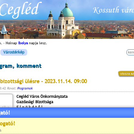
n. - Holnap
Ibolya
napja lesz.
Várostérkép
ogram, komment
vissza az
bizottsági ülésre - 2023.11.14. 09:00
13:42
Rovat:
Programok
Cegléd Város Önkormányzata
Gazdasági Bizottsága
E l n ö k é t ő l
ató!
2700 Cegléd, Kossuth tér 1.
Cegléd Város Önkormányzatának Gazdasági Bizottsága
2023. november 14-én (kedd) 9 órai kezdettel