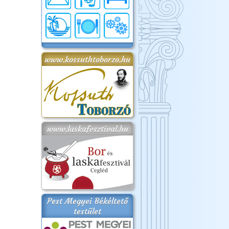
www.kossuthtoborzo.hu
www.laskafesztival.hu
Pest Megyei Békéltető
testület