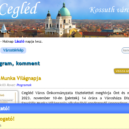
 - Holnap
László
napja lesz.
Várostérkép
ogram, komment
vissza az
s Munka Világnapja
14:03
Rovat:
Programok
Cegléd Város Önkormányzata tisztelettel meghívja Önt és m
2023. november 10-én (péntek) 14 órára a Városháza Dí
Szociális Munka Világnapja alkalmából rendezendő ünnepségre.
ató!