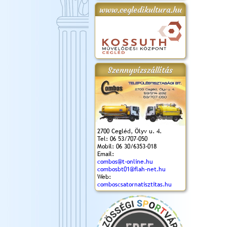
www.cegledikultura.hu
gta
XI. Laskafesztivál és
Városnapok 2018.
Kossuth Toborzó
Szent István Ünnepe
.)
VI. Ceglédi Vágta
Ünnepély
és Magyarok
(2018. 06. 10.)
2017.09.22-23.
Kenyere Program
(2017. 08. 20.)
Szennyvízszállítás
2700 Cegléd, Ölyv u. 4.
Tel: 06 53/707-050
Mobil: 06 30/6353-018
Email:
combos@t-online.hu
combosbt01@flah-net.hu
Web:
comboscsatornatisztitas.hu