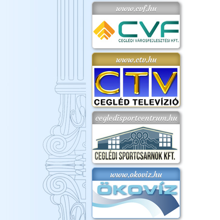
www.cvf.hu
www.ctv.hu
cegledisportcentrum.hu
www.okoviz.hu