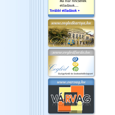
Ma már nincsenek
előadások...
További előadások »
www.cegledkartya.hu
www.cegledfurdo.hu
www.varvag.hu