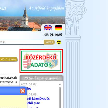
Idő:
01:46:06
 előző oldalra
Aktuális programok
unkatársait
sztermébe a
2026.08.07.
Túlélés
2026.08.08.
Tóparti kézműves és
termelői piac