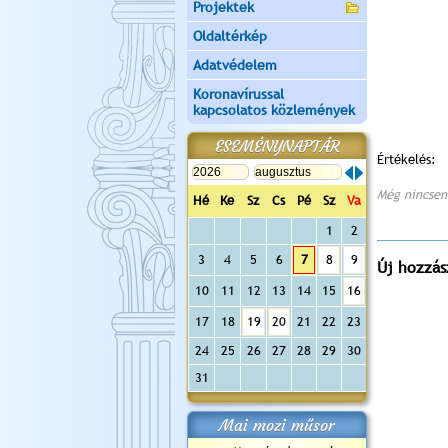
Projektek
Oldaltérkép
Adatvédelem
Koronavírussal
kapcsolatos közlemények
ESEMÉNYNAPTÁR
Értékelés:
Még nincsen
Hé
Ke
Sz
Cs
Pé
Sz
Va
1
2
3
4
5
6
7
8
9
Új hozzás
10
11
12
13
14
15
16
17
18
19
20
21
22
23
24
25
26
27
28
29
30
31
Mai mozi műsor