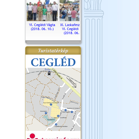
. Ceglédi Vágta
VI. Ceglédi Vágta
XI. Laskafesztivál és
Városnapok 2018.
Kossut
(2016.06.19.)
(2018. 06. 10.)
VI. Ceglédi Vágta
Ün
(2018. 06. 10.)
2017.
Turistatérkép