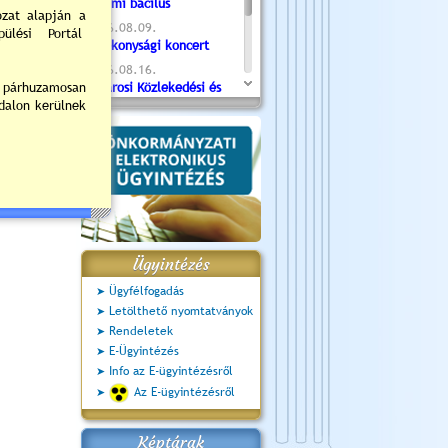
Valami bacilus
2026.08.09.
Jótékonysági koncert
2026.08.16.
Újvárosi Közlekedési és
Sportnap
2026.08.19.
Ceglédi fotóklub kiállítás
2026.08.20.
Szent István Ünnepe
Ügyintézés
Ügyfélfogadás
Letölthető nyomtatványok
Rendeletek
E-Ügyintézés
Info az E-ügyintézésről
Az E-ügyintézésről
Képtárak