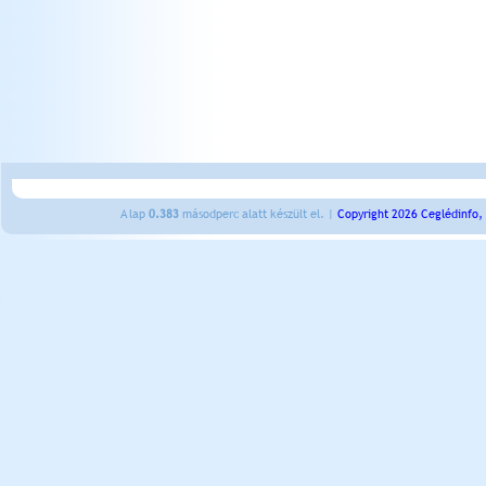
A lap
0.383
másodperc alatt készült el. |
Copyright 2026 Ceglédinfo,