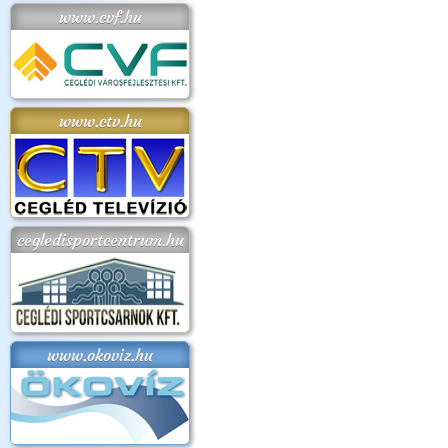
www.cvf.hu
www.ctv.hu
cegledisportcentrum.hu
www.okoviz.hu