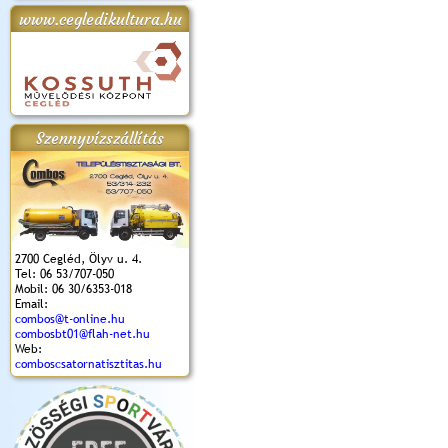
www.cegledikultura.hu
apok 2018.
Kossuth Toborzó
Szent István Ünnepe
V. Ceglédi Vágta
Laska feszt
Ünnepély
és Magyarok
(2017. 06. 18.)
2017.06.
2017.09.22-23.
Kenyere Program
(2017. 08. 20.)
Szennyvízszállítás
2700 Cegléd, Ölyv u. 4.
Tel: 06 53/707-050
Mobil: 06 30/6353-018
Email:
combos@t-online.hu
combosbt01@flah-net.hu
Web:
comboscsatornatisztitas.hu