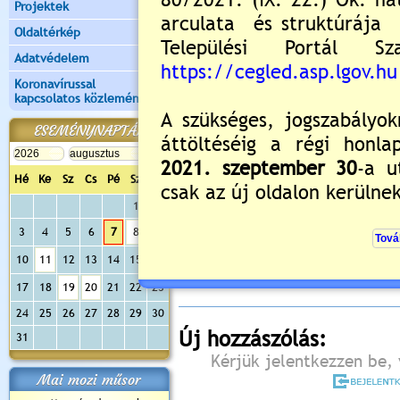
Projektek
Oldaltérkép
Adatvédelem
Koronavírussal
kapcsolatos közlemények
ESEMÉNYNAPTÁR
Hé
Ke
Sz
Cs
Pé
Sz
Va
1
2
Értékelés:
5
/1
3
4
5
6
7
8
9
Még nincsenek hozzászólások
10
11
12
13
14
15
16
17
18
19
20
21
22
23
24
25
26
27
28
29
30
Új hozzászólás:
31
Kérjük jelentkezzen be, 
Mai mozi műsor