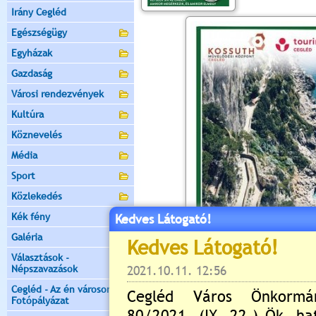
Irány Cegléd
Egészségügy
Egyházak
Gazdaság
Városi rendezvények
Kultúra
Köznevelés
Média
Sport
Közlekedés
Kék fény
Kedves Látogató!
Galéria
Választások -
Népszavazások
Cegléd - Az én városom -
Fotópályázat