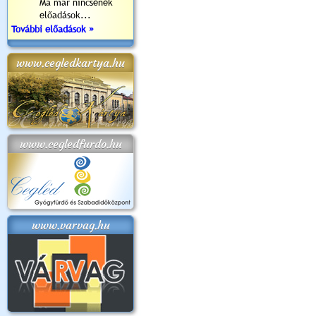
Ma már nincsenek
előadások...
További előadások »
www.cegledkartya.hu
www.cegledfurdo.hu
www.varvag.hu