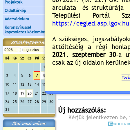
Projektek
Oldaltérkép
Adatvédelem
Koronavírussal
kapcsolatos közlemények
ESEMÉNYNAPTÁR
Hé
Ke
Sz
Cs
Pé
Sz
Va
1
2
Értékelés:
5
/1
3
4
5
6
7
8
9
Még nincsenek hozzászólások
10
11
12
13
14
15
16
17
18
19
20
21
22
23
24
25
26
27
28
29
30
Új hozzászólás:
31
Kérjük jelentkezzen be, 
Mai mozi műsor