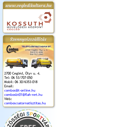
www.cegledikultura.hu
apok 2018.
Kossuth Toborzó
Szent István Ünnepe
V. Ceglédi Vágta
Laska feszt
Ünnepély
és Magyarok
(2017. 06. 18.)
2017.06.
2017.09.22-23.
Kenyere Program
(2017. 08. 20.)
Szennyvízszállítás
2700 Cegléd, Ölyv u. 4.
Tel: 06 53/707-050
Mobil: 06 30/6353-018
Email:
combos@t-online.hu
combosbt01@flah-net.hu
Web:
comboscsatornatisztitas.hu