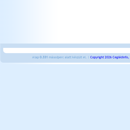
A lap
0.331
másodperc alatt készült el. |
Copyright 2026 Ceglédinfo,