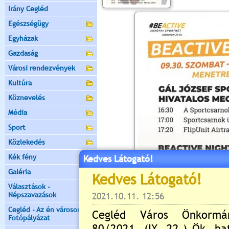
Irány Cegléd
Egészségügy
Egyházak
Gazdaság
Városi rendezvények
Kultúra
Köznevelés
Média
Sport
Közlekedés
Kék fény
Kedves Látogató!
Galéria
Választások -
Népszavazások
Cegléd - Az én városom -
Fotópályázat