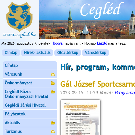
Ma 2026. augusztus 7. péntek,
Ibolya
napja van. - Holnap
László
napja lesz.
Címlap
Hírek- aktuális
Oldaltérkép
Várostérkép
Hír, program, komm
Címlap
Városunk
Gál József Sportcsar
Önkormányzat
Ceglédi Közös
2023.09.15. 11:29
Rovat:
Programo
Önkormányzati Hivatal
Ceglédi Járási Hivatal
Pályázatok
Aktuális
Turizmus