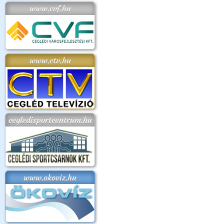
www.cvf.hu
www.ctv.hu
cegledisportcentrum.hu
www.okoviz.hu