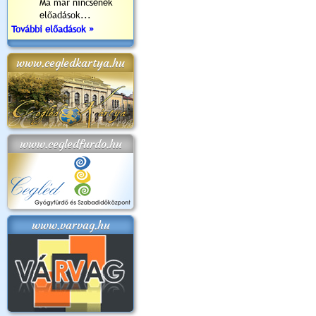
Ma már nincsenek
előadások...
További előadások »
www.cegledkartya.hu
www.cegledfurdo.hu
www.varvag.hu