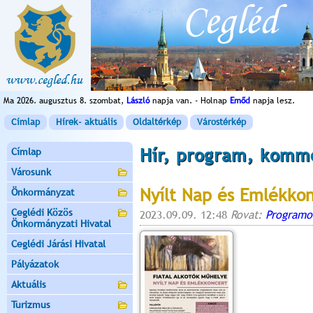
Ma 2026. augusztus 8. szombat,
László
napja van. - Holnap
Emőd
napja lesz.
Címlap
Hírek- aktuális
Oldaltérkép
Várostérkép
Hír, program, komm
Címlap
Városunk
Nyílt Nap és Emlékko
Önkormányzat
Ceglédi Közös
2023.09.09. 12:48
Rovat:
Programo
Önkormányzati Hivatal
Ceglédi Járási Hivatal
Pályázatok
Aktuális
Turizmus