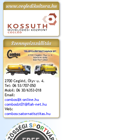
www.cegledikultura.hu
apok 2018.
Kossuth Toborzó
Szent István Ünnepe
V. Ceglédi Vágta
Laska feszt
Ünnepély
és Magyarok
(2017. 06. 18.)
2017.06.
2017.09.22-23.
Kenyere Program
(2017. 08. 20.)
Szennyvízszállítás
2700 Cegléd, Ölyv u. 4.
Tel: 06 53/707-050
Mobil: 06 30/6353-018
Email:
combos@t-online.hu
combosbt01@flah-net.hu
Web:
comboscsatornatisztitas.hu