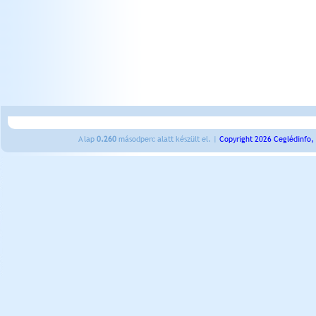
A lap
0.260
másodperc alatt készült el. |
Copyright 2026 Ceglédinfo,