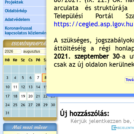
Projektek
Oldaltérkép
Adatvédelem
Koronavírussal
kapcsolatos közlemények
ESEMÉNYNAPTÁR
Hé
Ke
Sz
Cs
Pé
Sz
Va
1
2
Értékelés:
5
/1
3
4
5
6
7
8
9
Még nincsenek hozzászólások
10
11
12
13
14
15
16
17
18
19
20
21
22
23
24
25
26
27
28
29
30
Új hozzászólás:
31
Kérjük jelentkezzen be, 
Mai mozi műsor