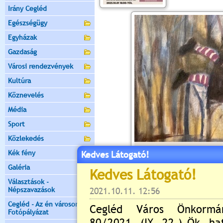
Irány Cegléd
Egészségügy
Egyházak
Gazdaság
Városi rendezvények
Kultúra
Köznevelés
Média
Sport
Közlekedés
Kék fény
Kedves Látogató!
Galéria
Választások -
Népszavazások
Cegléd - Az én városom -
Fotópályázat