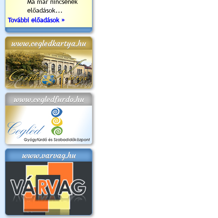
Ma már nincsenek
előadások...
További előadások »
www.cegledkartya.hu
www.cegledfurdo.hu
www.varvag.hu