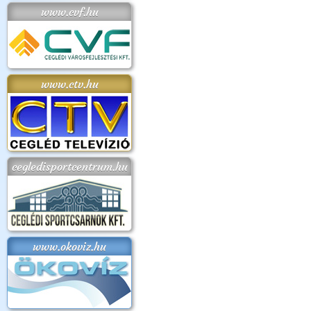
www.cvf.hu
www.ctv.hu
cegledisportcentrum.hu
www.okoviz.hu