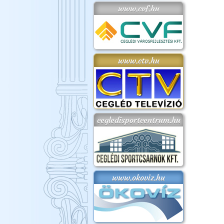
www.cvf.hu
www.ctv.hu
cegledisportcentrum.hu
www.okoviz.hu