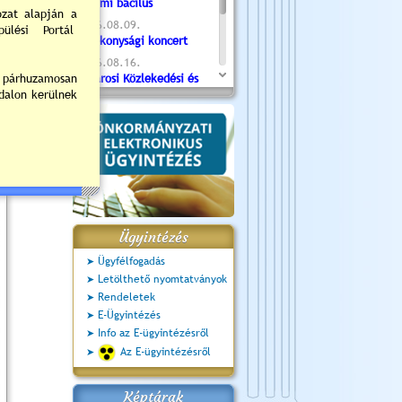
Valami bacilus
2026.08.09.
Jótékonysági koncert
2026.08.16.
Újvárosi Közlekedési és
Sportnap
2026.08.19.
Ceglédi fotóklub kiállítás
2026.08.20.
Szent István Ünnepe
Ügyintézés
Ügyfélfogadás
Letölthető nyomtatványok
Rendeletek
E-Ügyintézés
Info az E-ügyintézésről
Az E-ügyintézésről
Képtárak