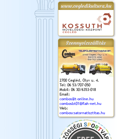
www.cegledikultura.hu
gta
XI. Laskafesztivál és
Városnapok 2018.
Kossuth Toborzó
Szent István Ünnepe
.)
VI. Ceglédi Vágta
Ünnepély
és Magyarok
(2018. 06. 10.)
2017.09.22-23.
Kenyere Program
(2017. 08. 20.)
Szennyvízszállítás
2700 Cegléd, Ölyv u. 4.
Tel: 06 53/707-050
Mobil: 06 30/6353-018
Email:
combos@t-online.hu
combosbt01@flah-net.hu
Web:
comboscsatornatisztitas.hu