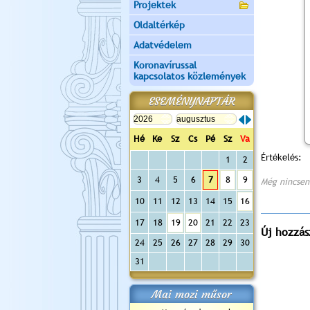
Projektek
Oldaltérkép
Adatvédelem
Koronavírussal
kapcsolatos közlemények
ESEMÉNYNAPTÁR
Hé
Ke
Sz
Cs
Pé
Sz
Va
Értékelés:
1
2
3
4
5
6
7
8
9
Még nincsen
10
11
12
13
14
15
16
17
18
19
20
21
22
23
Új hozzás
24
25
26
27
28
29
30
31
Mai mozi műsor