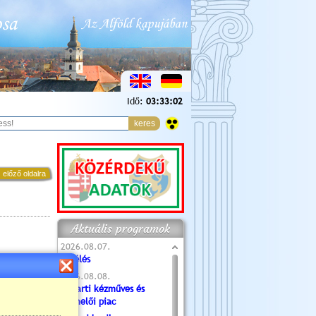
Idő:
03:33:03
 előző oldalra
Aktuális programok
2026.08.07.
Túlélés
2026.08.08.
Tóparti kézműves és
termelői piac