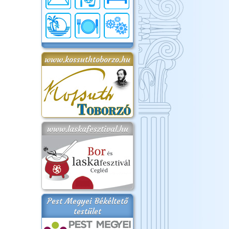
www.kossuthtoborzo.hu
www.laskafesztival.hu
Pest Megyei Békéltető
testület