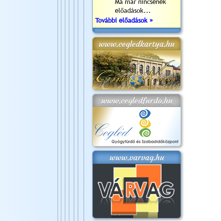
Ma már nincsenek
előadások...
További előadások »
www.cegledkartya.hu
www.cegledfurdo.hu
www.varvag.hu