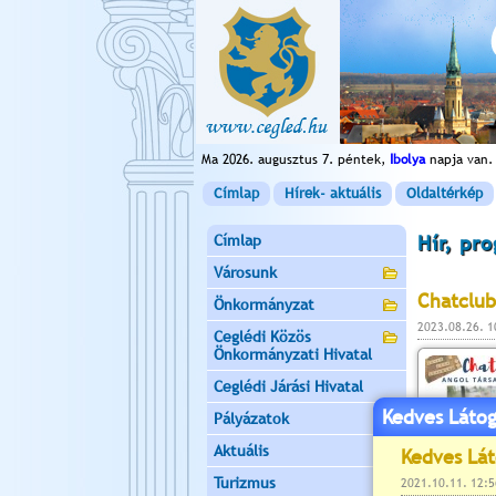
Ma 2026. augusztus 7. péntek,
Ibolya
napja van.
Címlap
Hírek- aktuális
Oldaltérkép
Címlap
Hír, pr
Városunk
Chatclub
Önkormányzat
2023.08.26. 
Ceglédi Közös
Önkormányzati Hivatal
Ceglédi Járási Hivatal
Kedves Látog
Pályázatok
Aktuális
Turizmus