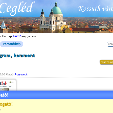
 - Holnap
László
napja lesz.
Várostérkép
ogram, komment
vissza az
10:00
Rovat:
Programok
ató!