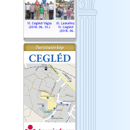
. Ceglédi Vágta
VI. Ceglédi Vágta
XI. Laskafesztivál és
Városnapok 2018.
Kossut
(2016.06.19.)
(2018. 06. 10.)
VI. Ceglédi Vágta
Ün
(2018. 06. 10.)
2017.
Turistatérkép