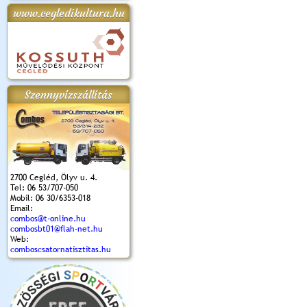
www.cegledikultura.hu
apok 2018.
Kossuth Toborzó
Szent István Ünnepe
V. Ceglédi Vágta
Laska feszt
Ünnepély
és Magyarok
(2017. 06. 18.)
2017.06.
2017.09.22-23.
Kenyere Program
(2017. 08. 20.)
Szennyvízszállítás
2700 Cegléd, Ölyv u. 4.
Tel: 06 53/707-050
Mobil: 06 30/6353-018
Email:
combos@t-online.hu
combosbt01@flah-net.hu
Web:
comboscsatornatisztitas.hu