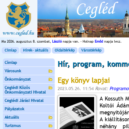
Ma 2026. augusztus 8. szombat,
László
napja van. - Holnap
Emőd
napja lesz.
Címlap
Hírek- aktuális
Oldaltérkép
Várostérkép
Hír, program, komm
Címlap
Városunk
Egy könyv lapjai
Önkormányzat
Ceglédi Közös
2023.05.26. 11:54
Rovat:
Programo
Önkormányzati Hivatal
A Kossuth M
Ceglédi Járási Hivatal
Koltói Ádám
Pályázatok
megnyitójár
Aktuális
A kiállítás
néhány pil
Turizmus