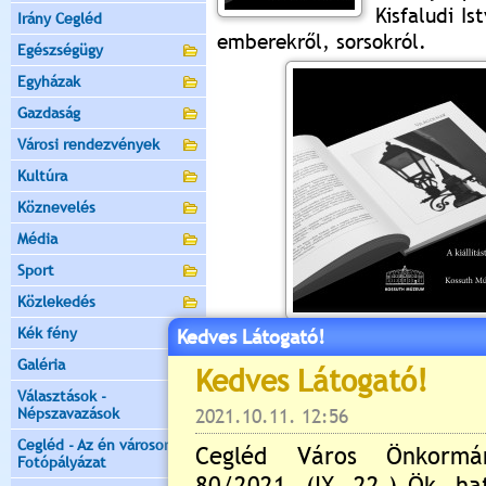
Kisfaludi Is
Irány Cegléd
emberekről, sorsokról.
Egészségügy
Egyházak
Gazdaság
Városi rendezvények
Kultúra
Köznevelés
Média
Sport
Közlekedés
Kék fény
Kedves Látogató!
Értékelés:
5
/1
Galéria
Még nincsenek hozzászólások
Választások -
Népszavazások
Cegléd - Az én városom -
Fotópályázat