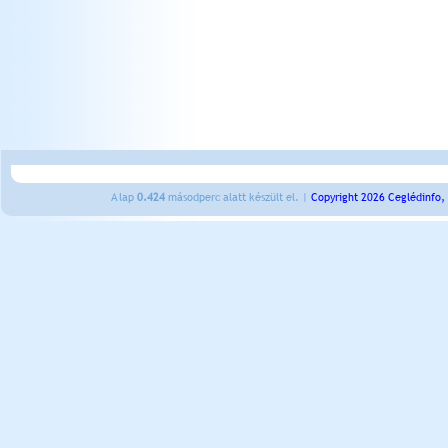
A lap
0.424
másodperc alatt készült el. |
Copyright 2026 Ceglédinfo,