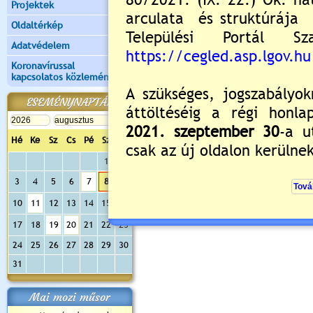
Új hozzászólás:
Projektek
Kérjük jelentkezzen be, 
Oldaltérkép
Adatvédelem
Koronavírussal
kapcsolatos közlemények
ESEMÉNYNAPTÁR
Hé
Ke
Sz
Cs
Pé
Sz
Va
1
2
3
4
5
6
7
8
9
10
11
12
13
14
15
16
17
18
19
20
21
22
23
24
25
26
27
28
29
30
31
Mai mozi műsor