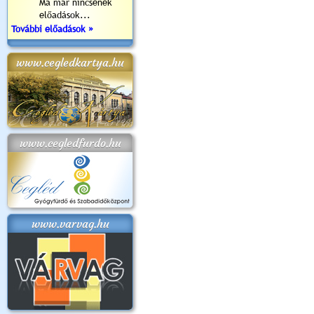
Ma már nincsenek
előadások...
További előadások »
www.cegledkartya.hu
www.cegledfurdo.hu
www.varvag.hu