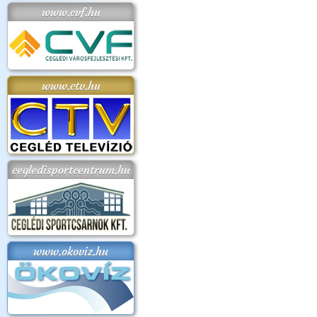
www.cvf.hu
www.ctv.hu
cegledisportcentrum.hu
www.okoviz.hu