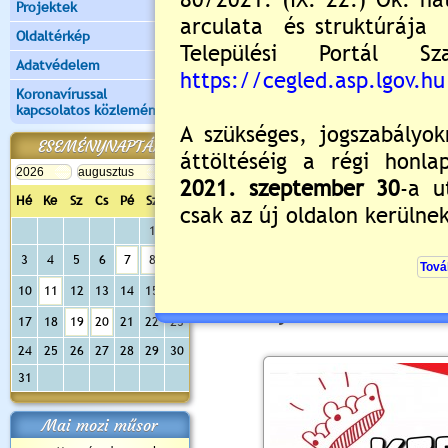
Kérjük, a levél tárgyába
Projektek
fotópályázat", valamin
Oldaltérkép
Gyermekenként csak egy fotó
Adatvédelem
Koronavírussal
A beérkezett fotókat 2023
kapcsolatos közlemények
"Kossuth Művelődési Központ
ESEMÉNYNAPTÁR
Szavazni 2023. május 19. 16:
Hé
Ke
Sz
Cs
Pé
Sz
Va
A legtöbb "like"-ot kapott g
1
2
ajándékcsomaggal is jutalm
3
4
5
6
7
8
9
Koronázási ceremónia - ered
10
11
12
13
14
15
16
2023. május 28-án 18:15-ko
17
18
19
20
21
22
23
24
25
26
27
28
29
30
31
Mai mozi műsor