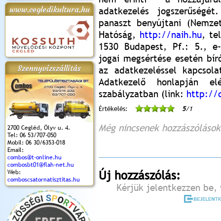
www.cegledikultura.hu
adatkezelés jogszerűségét
panaszt benyújtani (Nemzet
Hatóság,
http://naih.hu
, te
apok 2018.
Kossuth Toborzó
Szent István Ünnepe
V. Ceglédi Vágta
Laska feszt
1530 Budapest, Pf.: 5., e-m
Ünnepély
és Magyarok
(2017. 06. 18.)
2017.06.
2017.09.22-23.
Kenyere Program
jogai megsértése esetén bír
(2017. 08. 20.)
Szennyvízszállítás
az adatkezeléssel kapcsola
Adatkezelő honlapján el
szabályzatban (link:
http://
Értékelés:
5
/1
Még nincsenek hozzászólások
2700 Cegléd, Ölyv u. 4.
Tel: 06 53/707-050
Mobil: 06 30/6353-018
Email:
combos@t-online.hu
combosbt01@flah-net.hu
Web:
Új hozzászólás:
comboscsatornatisztitas.hu
Kérjük jelentkezzen be, 