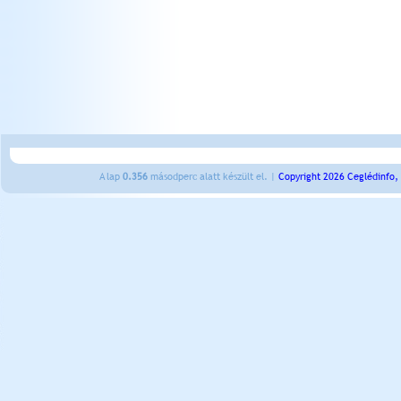
A lap
0.356
másodperc alatt készült el. |
Copyright 2026 Ceglédinfo,