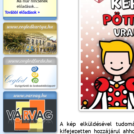
Ma már nincsenek
előadások...
További előadások »
www.cegledkartya.hu
www.cegledfurdo.hu
www.varvag.hu
A kép elküldésével tudomá
kifejezetten hozzájárul ah