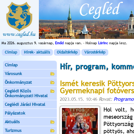
Ma 2026. augusztus 9. vasárnap,
Emőd
napja van. - Holnap
Lörinc
napja lesz.
Címlap
Hírek- aktuális
Oldaltérkép
Várostérkép
Hír, program, komm
Címlap
Városunk
Ismét keresik Pöttyor
Önkormányzat
Gyermeknapi fotóver
Ceglédi Közös
Önkormányzati Hivatal
2023.05.15. 10:46
Rovat:
Programo
Ceglédi Járási Hivatal
Hol volt, 
Pályázatok
meseorsz
Aktuális
Pöttyország
pöttyös, aho
Turizmus