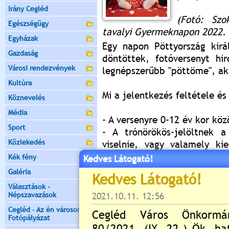
Irány Cegléd
(Fotó: Szo
Egészségügy
tavalyi Gyermeknapon 2022.
Egyházak
Egy napon Pöttyország kirá
Gazdaság
döntöttek, fotóversenyt hi
Városi rendezvények
legnépszerűbb "pöttöme", aki
Kultúra
Mi a jelentkezés feltétele é
Köznevelés
Média
- A versenyre 0-12 év kor kö
Sport
- A trónörökös-jelöltnek a
Közlekedés
viselnie, vagy valamely ki
legyen (például masni, szemü
Kék fény
Kedves Látogató!
- A fotón akár a házikedvencc
Galéria
Választások -
A fotókat 2023. május 18. 1
Népszavazások
e-mail címre várjuk.
Cegléd - Az én városom -
Fotópályázat