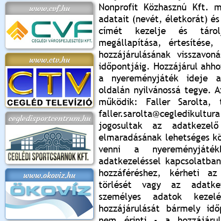
Nonprofit Közhasznú Kft. 
www.cvf.hu
adatait (nevét, életkorát) és
címét kezelje és tárol
megállapítása, értesítése
hozzájárulásának visszavon
www.ctv.hu
időpontjáig. Hozzájárul ahh
a nyereményjáték ideje al
oldalán nyilvánossá tegye. A
működik: Faller Sarolta,
faller.sarolta@cegledikult
cegledisportcentrum.hu
jogosultak az adatkezelő
elmaradásának lehetséges k
venni a nyereményjáté
adatkezeléssel kapcsolatba
hozzáféréshez, kérheti az 
www.okoviz.hu
törlését vagy az adatkez
személyes adatok kezelé
hozzájárulását bármely idő
nem érinti - a hozzájárul