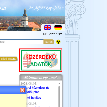
Idő:
07:10:23
 előző oldalra
Aktuális programok
2026.08.08.
Tóparti kézműves és
termelői piac
Valami bacilus
2026.08.09.