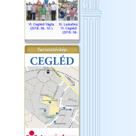
. Ceglédi Vágta
VI. Ceglédi Vágta
XI. Laskafesztivál és
Városnapok 2018.
Kossut
(2016.06.19.)
(2018. 06. 10.)
VI. Ceglédi Vágta
Ün
(2018. 06. 10.)
2017.
Turistatérkép