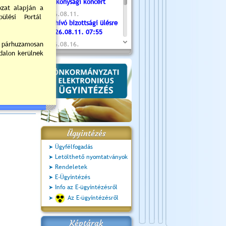
Jótékonysági koncert
2026.08.11.
Meghívó bizottsági ülésre
- 2026.08.11. 07:55
2026.08.16.
Újvárosi Közlekedési és
Sportnap
2026.08.19.
Ceglédi fotóklub kiállítás
2026.08.20.
Szent István Ünnepe
Ügyintézés
Ügyfélfogadás
Letölthető nyomtatványok
Rendeletek
E-Ügyintézés
Info az E-ügyintézésről
Az E-ügyintézésről
Képtárak