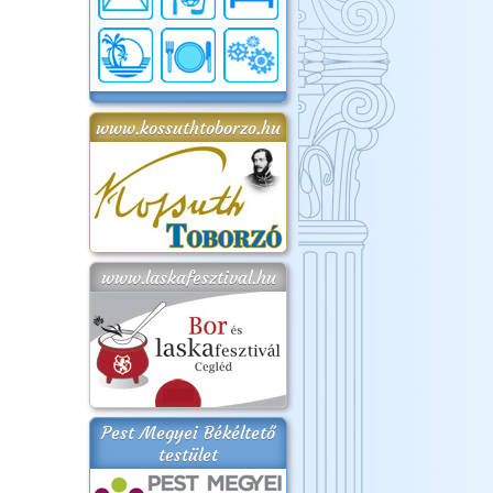
www.kossuthtoborzo.hu
www.laskafesztival.hu
Pest Megyei Békéltető
testület