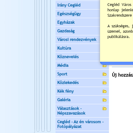
ülést tart, 
Irány Cegléd
Helyszín:
V
Egészségügy
2
Egyházak
Napi
Gazdaság
Nyil
Városi rendezvények
Értékelés:
Kultúra
Még nincsen
Köznevelés
Média
Sport
Új hozzás
Közlekedés
Kék fény
Galéria
Választások -
Népszavazások
Cegléd - Az én városom -
Fotópályázat