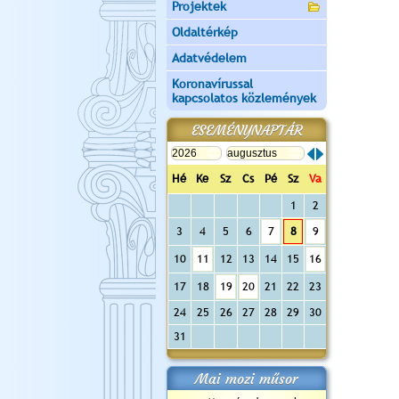
Projektek
Oldaltérkép
Adatvédelem
Koronavírussal
kapcsolatos közlemények
ESEMÉNYNAPTÁR
Hé
Ke
Sz
Cs
Pé
Sz
Va
1
2
3
4
5
6
7
8
9
10
11
12
13
14
15
16
17
18
19
20
21
22
23
24
25
26
27
28
29
30
31
Mai mozi műsor