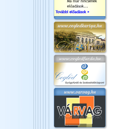
Ma már nincsenek
előadások...
További előadások »
www.cegledkartya.hu
www.cegledfurdo.hu
www.varvag.hu