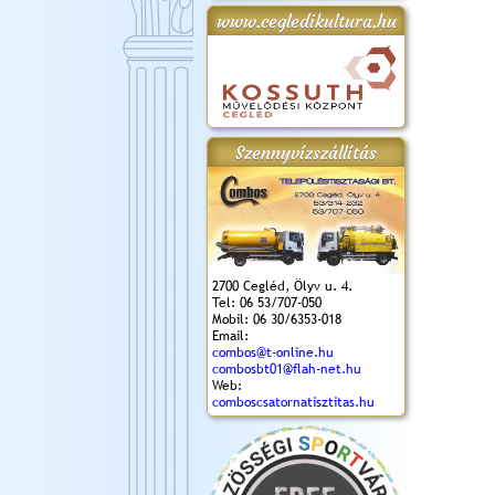
www.cegledikultura.hu
gta
XI. Laskafesztivál és
Városnapok 2018.
Kossuth Toborzó
Szent István Ünnepe
.)
VI. Ceglédi Vágta
Ünnepély
és Magyarok
(2018. 06. 10.)
2017.09.22-23.
Kenyere Program
(2017. 08. 20.)
Szennyvízszállítás
2700 Cegléd, Ölyv u. 4.
Tel: 06 53/707-050
Mobil: 06 30/6353-018
Email:
combos@t-online.hu
combosbt01@flah-net.hu
Web:
comboscsatornatisztitas.hu