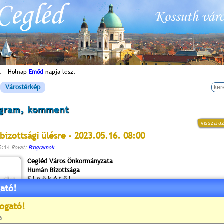
. - Holnap
Emőd
napja lesz.
Várostérkép
ogram, komment
vissza az
bizottsági ülésre - 2023.05.16. 08:00
15:14
Rovat:
Programok
Cegléd Város Önkormányzata
Humán Bizottsága
E l n ö k é t ő l
ató!
2700 Cegléd, Kossuth tér 1.
Cegléd Város Önkormányzatának Humán Bizottsága
2023. május 16-án (kedd) 8 órai kezdettel