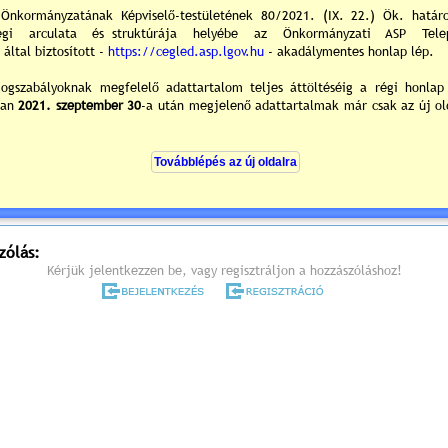
melyre tisztelettel meghívom.
árosháza I. emeleti kistanácskozó terme
700 Cegléd, Kossuth tér. 1.
rend (részletes meghívó) »
vános előterjesztések és tájékoztatók »
0
/0
ek hozzászólások
zólás:
Kérjük jelentkezzen be, vagy regisztráljon a hozzászóláshoz!