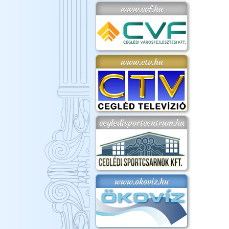
www.cvf.hu
www.ctv.hu
cegledisportcentrum.hu
www.okoviz.hu