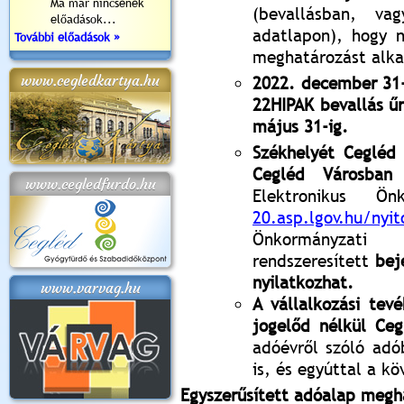
Ma már nincsenek
(bevallásban, vag
előadások...
adatlapon), hogy n
További előadások »
meghatározást alka
www.cegledkartya.hu
2022. december 31-
22HIPAK bevallás ű
május 31-ig.
Székhelyét Cegléd
Cegléd Városban t
www.cegledfurdo.hu
Elektronikus Önk
20.asp.lgov.hu/nyit
Önkormányzat
rendszeresített
bej
nyilatkozhat.
www.varvag.hu
A vállalkozási tev
jogelőd nélkül Ceg
adóévről szóló adó
is, és egyúttal a kö
Egyszerűsített adóalap megh