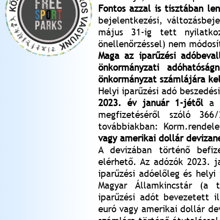
Fontos azzal is tisztában len
bejelentkezési, változásbeje
május 31-ig tett nyilatko
önellenőrzéssel) nem módosí
Maga az iparűzési adóbevall
önkormányzati adóhatóságn
önkormányzat számlájára kel
Helyi iparűzési adó beszedé
2023. év január 1-jétől
a 
megfizetéséről szóló 366
továbbiakban: Korm.rendel
vagy amerikai dollár devizan
A devizában történő befi
elérhető. Az adózók 2023. j
iparűzési adóelőleg és helyi 
Magyar Államkincstár (a t
iparűzési adót bevezetett i
euró vagy amerikai dollár de