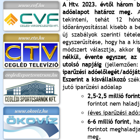
A Htv. 2023. évtől három b
www.cvf.hu
adóalapot határoz meg.
A 
tekinteni, tehát 12 hón
időarányosítással kisebb a be
új szabályok szerinti tétel
www.ctv.hu
egyszerűsítése, hogy ha a ki
módszert választja, akkor
i
nélkül, évente egyszer, az
utolsó napjáig
(jellemzően:
iparűzési adóelőlegét/adóját
cegledisportcentrum.hu
Eszerint a kisvállalkozó
székh
jutó iparűzési adóalap
2,5-2,5 millió forint
forintot nem halad
www.okoviz.hu
(éves iparűzési adó:
6-6 millió forint
, ha
forintot meghaladja
meg,