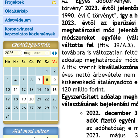
Az "Egyes adótörvények 
Projektek
törvény"
2023. évtől jelentő
Oldaltérkép
1990. évi C törvényt",
így a h
Adatvédelem
2023. évtől az iparűzési
Koronavírussal
meghatározási mód jelentő
kapcsolatos közlemények
módszereket egyféle (vál
váltotta fel
(Htv. 39/A.§), 
ESEMÉNYNAPTÁR
továbbra is változatlan felté
adóalap-meghatározási módo
Hé
Ke
Sz
Cs
Pé
Sz
Va
A Htv. szerint
kisvállalkozón
1
2
éves nettó árbevétele nem h
3
4
5
6
7
8
9
kiskereskedő átalányadózó e
120 millió forint.
10
11
12
13
14
15
16
Egyszerűsített adóalap megha
17
18
19
20
21
22
23
választásának bejelentési m
24
25
26
27
28
29
30
2022. december 31
31
adót fizető egyéni
az adóhatóság e m
Mai mozi műsor
2023. május 31