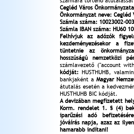
számlára történő átutalással 
Cegléd Város Önkormányzata 
Önkormányzat neve: Cegléd 
Számla száma: 10023002-00
Számla IBAN száma: HU60 10
Felhívjuk az adózók figye
kezdeményezésekor a fiz
tüntetnie az önkormányza
hosszúságú nemzetközi pén
számlavezető ("account with
kódját:
HUSTHUHB, valamint 
bankjaként a
Magyar Nemzet
átutalás esetén a kedvezmén
HUSTHUHB BIC kódját.
A devizában megfizetett hel
Korm. rendelet 1. § (4) be
iparűzési adó befizetésér
jóváírás napja, azaz az ilye
hamarabb indítani!