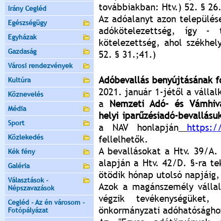
továbbiakban: Htv.) 52. § 26.
Irány Cegléd
Az adóalanyt azon települése
Egészségügy
adókötelezettség, így - 
Egyházak
kötelezettség, ahol székhely
Gazdaság
52. § 31.;41.)
Városi rendezvények
Adóbevallás benyújtásának f
Kultúra
2021. január 1-jétől a vállal
Köznevelés
a
Nemzeti Adó- és Vámhiva
Média
helyi iparűzésiadó-bevallás
Sport
a NAV honlapján
https:/
Közlekedés
fellelhetők.
A bevallásokat a Htv. 39/A.
Kék fény
alapján a Htv. 42/D. §-ra te
Galéria
ötödik hónap utolsó napjáig,
Választások -
Azok a magánszemély vállal
Népszavazások
végzik tevékenységüket,
Cegléd - Az én városom -
önkormányzati adóhatósághoz
Fotópályázat