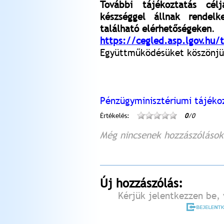
További tájékoztatás cél
készséggel állnak rendel
található elérhetőségeken
.
https://cegled.asp.lgov.hu/
Együttműködésüket köszönjü
Pénzügyminisztériumi tájéko
Értékelés:
0
/0
Még nincsenek hozzászólások
Új hozzászólás:
Kérjük jelentkezzen be, 