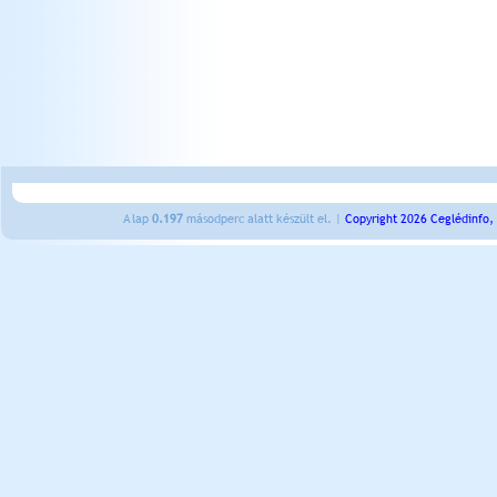
A lap
0.197
másodperc alatt készült el. |
Copyright 2026 Ceglédinfo,