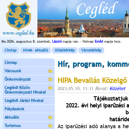
Ma 2026. augusztus 8. szombat,
László
napja van. - Holnap
Emőd
napja lesz.
Címlap
Hírek- aktuális
Oldaltérkép
Várostérkép
Hír, program, komm
Címlap
Városunk
HIPA Bevallás Közelgő
Önkormányzat
Ceglédi Közös
2023.05.10. 11:31
Rovat:
Közélet
Önkormányzati Hivatal
Tájékoztatjuk 
Ceglédi Járási Hivatal
2022. évi helyi iparűzési
Pályázatok
b
Aktuális
határid
Az iparűzési adó alanya a hel
Turizmus