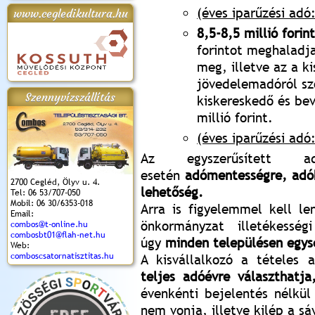
(éves iparűzési adó:
www.cegledikultura.hu
8,5-8,5 millió forint
forintot meghaladja
apok 2018.
Kossuth Toborzó
Szent István Ünnepe
V. Ceglédi Vágta
Laska feszt
meg, illetve az a ki
Ünnepély
és Magyarok
(2017. 06. 18.)
2017.06.
2017.09.22-23.
Kenyere Program
jövedelemadóról szó
(2017. 08. 20.)
Szennyvízszállítás
kiskereskedő és be
millió forint.
(éves iparűzési adó:
Az egyszerűsített ad
esetén
adómentességre, adó
2700 Cegléd, Ölyv u. 4.
lehetőség.
Tel: 06 53/707-050
Mobil: 06 30/6353-018
Arra is figyelemmel kell le
Email:
önkormányzat illetékesség
combos@t-online.hu
combosbt01@flah-net.hu
úgy
minden településen egys
Web:
comboscsatornatisztitas.hu
A kisvállalkozó a tételes 
teljes adóévre választhatja
évenkénti bejelentés nélkül
nem vonja, illetve kilép a sá