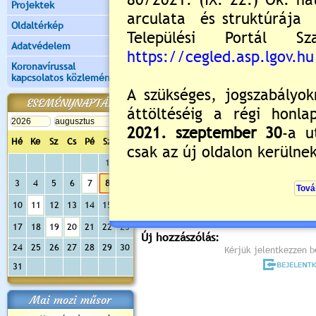
Projektek
Oldaltérkép
Adatvédelem
Koronavírussal
kapcsolatos közlemények
ESEMÉNYNAPTÁR
Hé
Ke
Sz
Cs
Pé
Sz
Va
Értékelés:
5
/1
1
2
3
4
5
6
7
8
9
Még nincsenek hozzászólások
10
11
12
13
14
15
16
17
18
19
20
21
22
23
Új hozzászólás:
24
25
26
27
28
29
30
Kérjük jelentkezzen be
31
Mai mozi műsor