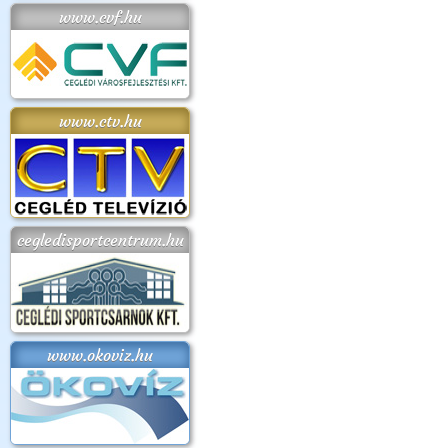
www.cvf.hu
www.ctv.hu
cegledisportcentrum.hu
www.okoviz.hu