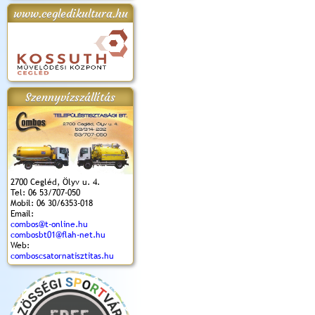
www.cegledikultura.hu
apok 2018.
Kossuth Toborzó
Szent István Ünnepe
V. Ceglédi Vágta
Laska feszt
Ünnepély
és Magyarok
(2017. 06. 18.)
2017.06.
2017.09.22-23.
Kenyere Program
(2017. 08. 20.)
Szennyvízszállítás
2700 Cegléd, Ölyv u. 4.
Tel: 06 53/707-050
Mobil: 06 30/6353-018
Email:
combos@t-online.hu
combosbt01@flah-net.hu
Web:
comboscsatornatisztitas.hu