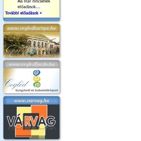
Ma már nincsenek
előadások...
További előadások »
www.cegledkartya.hu
www.cegledfurdo.hu
www.varvag.hu