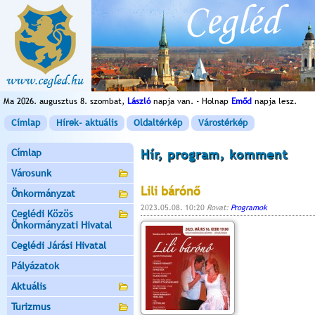
Ma 2026. augusztus 8. szombat,
László
napja van. - Holnap
Emőd
napja lesz.
Címlap
Hírek- aktuális
Oldaltérkép
Várostérkép
Címlap
Hír, program, komment
Városunk
Lili bárónő
Önkormányzat
2023.05.08. 10:20
Rovat:
Programok
Ceglédi Közös
Önkormányzati Hivatal
Ceglédi Járási Hivatal
Pályázatok
Aktuális
Turizmus