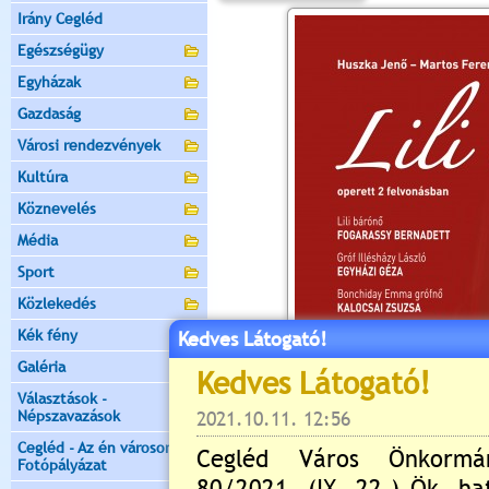
Irány Cegléd
Egészségügy
Egyházak
Gazdaság
Városi rendezvények
Kultúra
Köznevelés
Média
Sport
Közlekedés
Kék fény
Kedves Látogató!
Galéria
Választások -
Népszavazások
Cegléd - Az én városom -
Fotópályázat