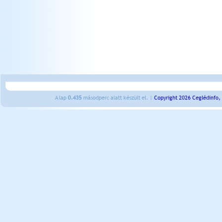
A lap
0.435
másodperc alatt készült el. |
Copyright 2026 Ceglédinfo,