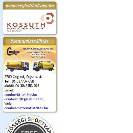
www.cegledikultura.hu
apok 2018.
Kossuth Toborzó
Szent István Ünnepe
V. Ceglédi Vágta
Laska feszt
Ünnepély
és Magyarok
(2017. 06. 18.)
2017.06.
2017.09.22-23.
Kenyere Program
(2017. 08. 20.)
Szennyvízszállítás
2700 Cegléd, Ölyv u. 4.
Tel: 06 53/707-050
Mobil: 06 30/6353-018
Email:
combos@t-online.hu
combosbt01@flah-net.hu
Web:
comboscsatornatisztitas.hu