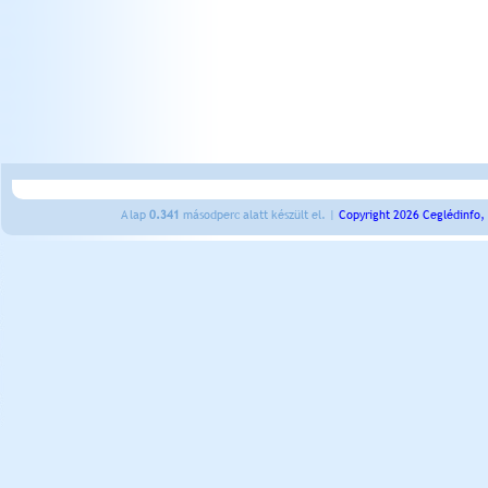
A lap
0.341
másodperc alatt készült el. |
Copyright 2026 Ceglédinfo,