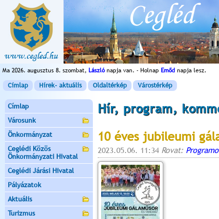
Ma 2026. augusztus 8. szombat,
László
napja van. - Holnap
Emőd
napja lesz.
Címlap
Hírek- aktuális
Oldaltérkép
Várostérkép
Hír, program, komm
Címlap
Városunk
10 éves jubileumi gá
Önkormányzat
Ceglédi Közös
2023.05.06. 11:34
Rovat:
Programo
Önkormányzati Hivatal
Ceglédi Járási Hivatal
Pályázatok
Aktuális
Turizmus