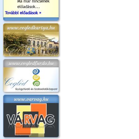
Ma már nincsenek
előadások...
További előadások »
www.cegledkartya.hu
www.cegledfurdo.hu
www.varvag.hu