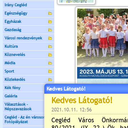
Irány Cegléd
Egészségügy
Egyházak
Gazdaság
Városi rendezvények
Kultúra
Köznevelés
Média
Sport
Közlekedés
Kék fény
Kedves Látogató!
Galéria
Választások -
Népszavazások
Cegléd - Az én városom -
Fotópályázat