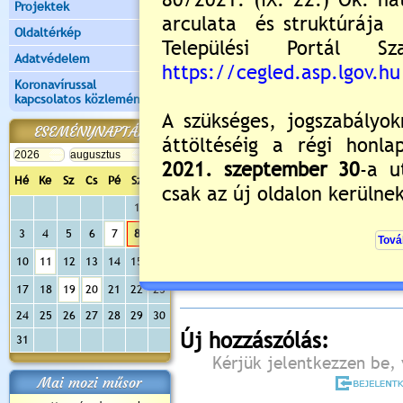
Projektek
Oldaltérkép
Adatvédelem
Koronavírussal
kapcsolatos közlemények
ESEMÉNYNAPTÁR
Hé
Ke
Sz
Cs
Pé
Sz
Va
1
2
Értékelés:
5
/3
3
4
5
6
7
8
9
Még nincsenek hozzászólások
10
11
12
13
14
15
16
17
18
19
20
21
22
23
24
25
26
27
28
29
30
Új hozzászólás:
31
Kérjük jelentkezzen be, 
Mai mozi műsor