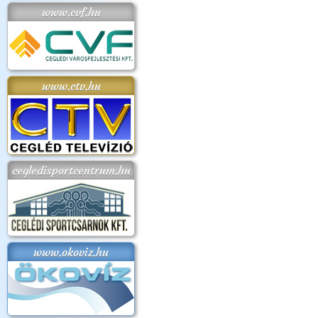
www.cvf.hu
www.ctv.hu
cegledisportcentrum.hu
www.okoviz.hu