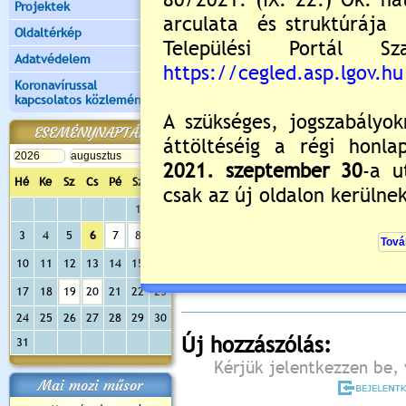
Projektek
Oldaltérkép
Adatvédelem
Koronavírussal
kapcsolatos közlemények
ESEMÉNYNAPTÁR
Hé
Ke
Sz
Cs
Pé
Sz
Va
1
2
Értékelés:
5
/2
3
4
5
6
7
8
9
Még nincsenek hozzászólások
10
11
12
13
14
15
16
17
18
19
20
21
22
23
24
25
26
27
28
29
30
Új hozzászólás:
31
Kérjük jelentkezzen be, 
Mai mozi műsor