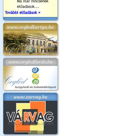
Ma már nincsenek
előadások...
További előadások »
www.cegledkartya.hu
www.cegledfurdo.hu
www.varvag.hu