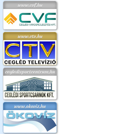
www.cvf.hu
www.ctv.hu
cegledisportcentrum.hu
www.okoviz.hu