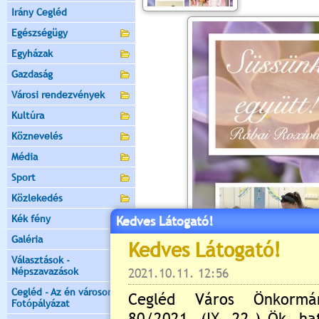
Irány Cegléd
Egészségügy
Egyházak
Gazdaság
Városi rendezvények
Kultúra
Köznevelés
Média
Sport
Közlekedés
Kék fény
Kedves Látogató!
Galéria
Választások -
Népszavazások
Cegléd - Az én városom -
Fotópályázat