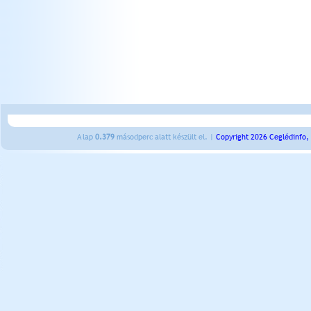
A lap
0.379
másodperc alatt készült el. |
Copyright 2026 Ceglédinfo,