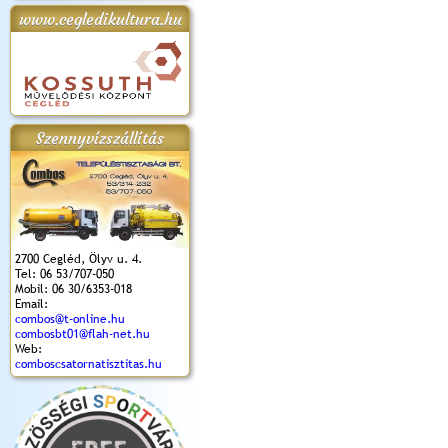
www.cegledikultura.hu
apok 2018.
Kossuth Toborzó
Szent István Ünnepe
V. Ceglédi Vágta
Laska feszt
Ünnepély
és Magyarok
(2017. 06. 18.)
2017.06.
2017.09.22-23.
Kenyere Program
(2017. 08. 20.)
Szennyvízszállítás
2700 Cegléd, Ölyv u. 4.
Tel: 06 53/707-050
Mobil: 06 30/6353-018
Email:
combos@t-online.hu
combosbt01@flah-net.hu
Web:
comboscsatornatisztitas.hu