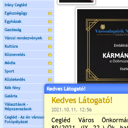
Irány Cegléd
Egészségügy
Egyházak
Gazdaság
Városi rendezvények
Kultúra
Köznevelés
Média
Sport
Közlekedés
Kék fény
Kedves Látogató!
Galéria
Értékelés:
5
/3
Választások -
Még nincsenek hozzászólások
Népszavazások
Cegléd - Az én városom -
Fotópályázat