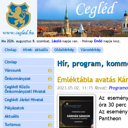
Ma 2026. augusztus 8. szombat,
László
napja van. - Holnap
Emőd
napja lesz.
Címlap
Hírek- aktuális
Oldaltérkép
Várostérkép
Hír, program, komm
Címlap
Városunk
Emléktábla avatás Ká
Önkormányzat
Ceglédi Közös
2023.05.02. 11:15
Rovat:
Programo
Önkormányzati Hivatal
Az esemény
Ceglédi Járási Hivatal
óra 30 perc
Pályázatok
Az esemény 
Aktuális
Pantheon
Turizmus