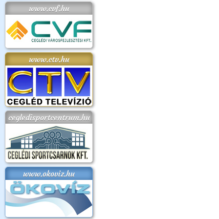
www.cvf.hu
www.ctv.hu
cegledisportcentrum.hu
www.okoviz.hu