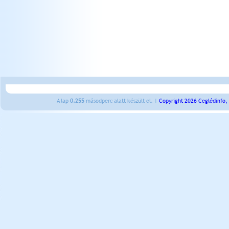
A lap
0.255
másodperc alatt készült el. |
Copyright 2026 Ceglédinfo,