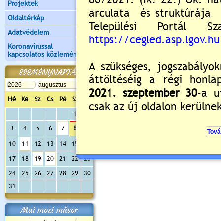
Projektek
Új hozzászólás:
Oldaltérkép
Kérjük jelentkezzen be, 
Adatvédelem
Koronavírussal
kapcsolatos közlemények
ESEMÉNYNAPTÁR
Hé
Ke
Sz
Cs
Pé
Sz
Va
1
2
3
4
5
6
7
8
9
10
11
12
13
14
15
16
17
18
19
20
21
22
23
24
25
26
27
28
29
30
31
Mai mozi műsor