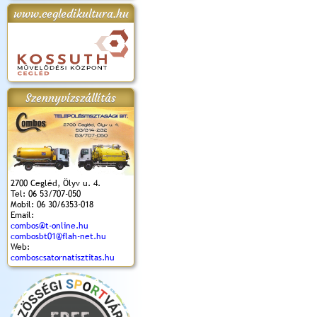
www.cegledikultura.hu
apok 2018.
Kossuth Toborzó
Szent István Ünnepe
V. Ceglédi Vágta
Laska feszt
Ünnepély
és Magyarok
(2017. 06. 18.)
2017.06.
2017.09.22-23.
Kenyere Program
(2017. 08. 20.)
Szennyvízszállítás
2700 Cegléd, Ölyv u. 4.
Tel: 06 53/707-050
Mobil: 06 30/6353-018
Email:
combos@t-online.hu
combosbt01@flah-net.hu
Web:
comboscsatornatisztitas.hu