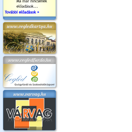
Ma már nincsenek
előadások...
További előadások »
www.cegledkartya.hu
www.cegledfurdo.hu
www.varvag.hu