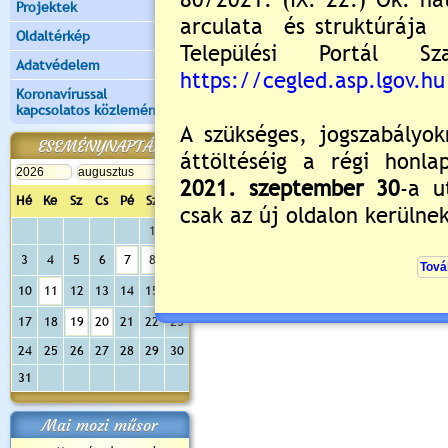
Projektek
Oldaltérkép
Új hozzászólás:
Adatvédelem
Kérjük jelentkezzen be, 
Koronavírussal
kapcsolatos közlemények
ESEMÉNYNAPTÁR
Hé
Ke
Sz
Cs
Pé
Sz
Va
1
2
3
4
5
6
7
8
9
10
11
12
13
14
15
16
17
18
19
20
21
22
23
24
25
26
27
28
29
30
31
Mai mozi műsor