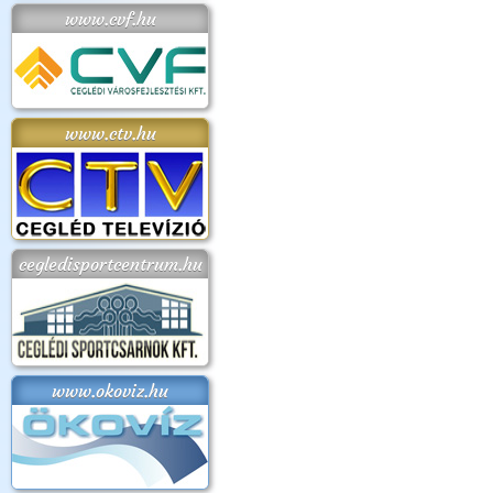
www.cvf.hu
www.ctv.hu
cegledisportcentrum.hu
www.okoviz.hu