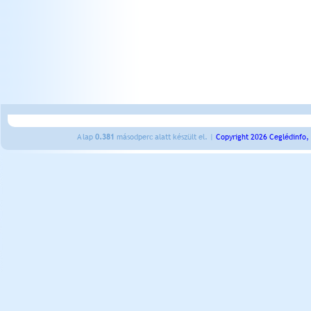
A lap
0.381
másodperc alatt készült el. |
Copyright 2026 Ceglédinfo,