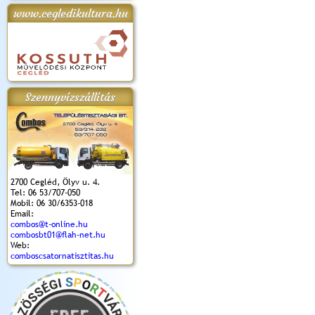
www.cegledikultura.hu
apok 2018.
Kossuth Toborzó
Szent István Ünnepe
V. Ceglédi Vágta
Laska feszt
Ünnepély
és Magyarok
(2017. 06. 18.)
2017.06.
2017.09.22-23.
Kenyere Program
(2017. 08. 20.)
Szennyvízszállítás
2700 Cegléd, Ölyv u. 4.
Tel: 06 53/707-050
Mobil: 06 30/6353-018
Email:
combos@t-online.hu
combosbt01@flah-net.hu
Web:
comboscsatornatisztitas.hu