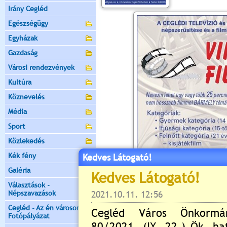
Irány Cegléd
Egészségügy
Egyházak
Gazdaság
Városi rendezvények
Kultúra
Köznevelés
Média
Sport
Közlekedés
Kék fény
Kedves Látogató!
Galéria
Választások -
Értékelés:
0
/0
Népszavazások
Cegléd - Az én városom -
Még nincsenek hozzászólások
Fotópályázat