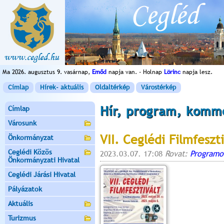
Ma 2026. augusztus 9. vasárnap,
Emőd
napja van. - Holnap
Lörinc
napja lesz.
Címlap
Hírek- aktuális
Oldaltérkép
Várostérkép
Hír, program, komm
Címlap
Városunk
VII. Ceglédi Filmfeszti
Önkormányzat
Ceglédi Közös
2023.03.07. 17:08
Rovat:
Programo
Önkormányzati Hivatal
Ceglédi Járási Hivatal
Pályázatok
Aktuális
Turizmus