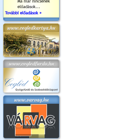
Ma már nincsenek
előadások...
További előadások »
www.cegledkartya.hu
www.cegledfurdo.hu
www.varvag.hu