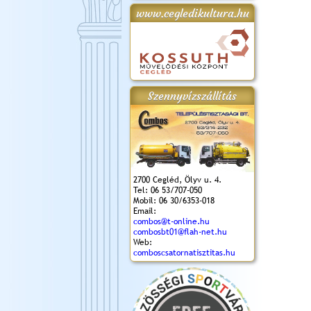
www.cegledikultura.hu
gta
XI. Laskafesztivál és
Városnapok 2018.
Kossuth Toborzó
Szent István Ünnepe
.)
VI. Ceglédi Vágta
Ünnepély
és Magyarok
(2018. 06. 10.)
2017.09.22-23.
Kenyere Program
(2017. 08. 20.)
Szennyvízszállítás
2700 Cegléd, Ölyv u. 4.
Tel: 06 53/707-050
Mobil: 06 30/6353-018
Email:
combos@t-online.hu
combosbt01@flah-net.hu
Web:
comboscsatornatisztitas.hu