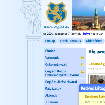
Ma 2026. augusztus 7. péntek,
Ibolya
napja van.
Címlap
Hírek- aktuális
Oldaltérkép
Címlap
Hír, pr
Városunk
Lakosság
Önkormányzat
2023.03.01. 
Ceglédi Közös
Önkormányzati Hivatal
Ceglédi Járási Hivatal
Kedves Látog
Pályázatok
Aktuális
Turizmus