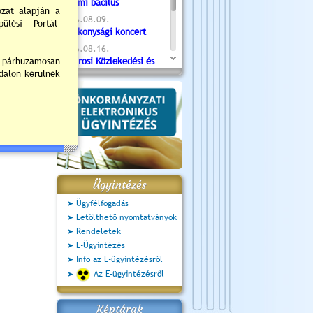
Valami bacilus
2026.08.09.
Jótékonysági koncert
2026.08.16.
Újvárosi Közlekedési és
Sportnap
2026.08.19.
Ceglédi fotóklub kiállítás
2026.08.20.
Szent István Ünnepe
Ügyintézés
Ügyfélfogadás
Letölthető nyomtatványok
Rendeletek
E-Ügyintézés
Info az E-ügyintézésről
Az E-ügyintézésről
Képtárak