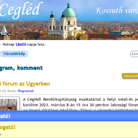
 - Holnap
László
napja lesz.
Várostérkép
ogram, komment
vissza az
i fórum az Ugyerben
11:02
Rovat:
Programok
A Ceglédi Rendőrkapitányság munkatársai a helyi mező-és p
karöltve 2023. március 8-án 15 óra 30 perckor lakossági fóru
az Ugyeri Általános Iskolában. Téma: a városrész közbiztonság
ató!
adta hírül a
Cegléd Városi Baleset-megelőzési Bizottság
faceboo
(Fotó: Szokolai Attila/Rendőrök az Ugyerben 2023. február
illusztráció)