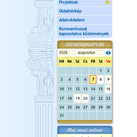
Projektek
Oldaltérkép
Adatvédelem
Koronavírussal
kapcsolatos közlemények
ESEMÉNYNAPTÁR
Hé
Ke
Sz
Cs
Pé
Sz
Va
1
2
3
4
5
6
7
8
9
10
11
12
13
14
15
16
17
18
19
20
21
22
23
24
25
26
27
28
29
30
31
Mai mozi műsor