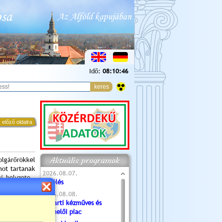
Idő:
08:10:47
 előző oldalra
Aktuális programok
olgárőrökkel
mot tartanak
2026.08.07.
i helyzete -
Túlélés
k oldala.
2026.08.08.
Tóparti kézműves és
 16-án/A kép
termelői piac