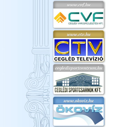
www.cvf.hu
www.ctv.hu
cegledisportcentrum.hu
www.okoviz.hu