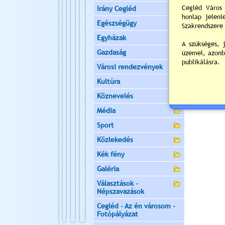
Irány Cegléd
Értékelés:
Egészségügy
Még nincsen
Egyházak
Gazdaság
Új hozzás
Városi rendezvények
Kultúra
Köznevelés
Média
Sport
Közlekedés
Kék fény
Galéria
Választások -
Népszavazások
Cegléd - Az én városom -
Fotópályázat