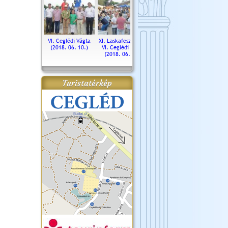
. Ceglédi Vágta
VI. Ceglédi Vágta
XI. Laskafesztivál és
Városnapok 2018.
Kossut
(2016.06.19.)
(2018. 06. 10.)
VI. Ceglédi Vágta
Ün
(2018. 06. 10.)
2017.
Turistatérkép