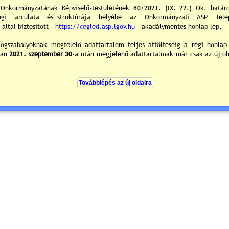
0
/0
ek hozzászólások
zólás:
Kérjük jelentkezzen be, vagy regisztráljon a hozzászóláshoz!