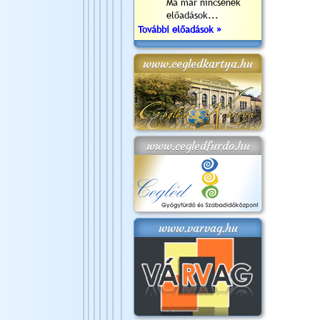
Ma már nincsenek
előadások...
További előadások »
www.cegledkartya.hu
www.cegledfurdo.hu
www.varvag.hu