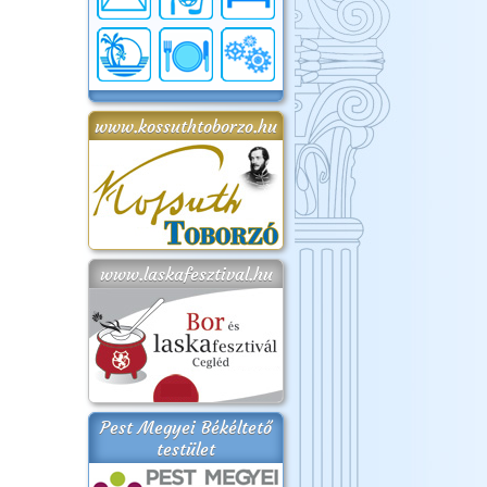
www.kossuthtoborzo.hu
www.laskafesztival.hu
Pest Megyei Békéltető
testület