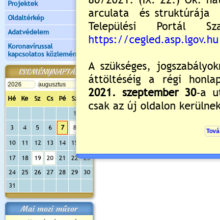
Projektek
Kérjük jelentkezzen be, 
Oldaltérkép
Adatvédelem
Koronavírussal
kapcsolatos közlemények
ESEMÉNYNAPTÁR
Hé
Ke
Sz
Cs
Pé
Sz
Va
1
2
3
4
5
6
7
8
9
10
11
12
13
14
15
16
17
18
19
20
21
22
23
24
25
26
27
28
29
30
31
Mai mozi műsor