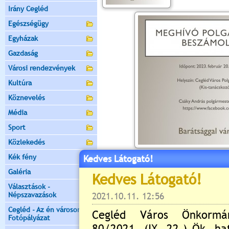
Irány Cegléd
Egészségügy
Egyházak
Gazdaság
Városi rendezvények
Kultúra
Köznevelés
Média
Sport
Közlekedés
Kék fény
Kedves Látogató!
Értékelés:
5
/1
Galéria
Még nincsenek hozzászólások
Választások -
Népszavazások
Cegléd - Az én városom -
Fotópályázat
Új hozzászólás: