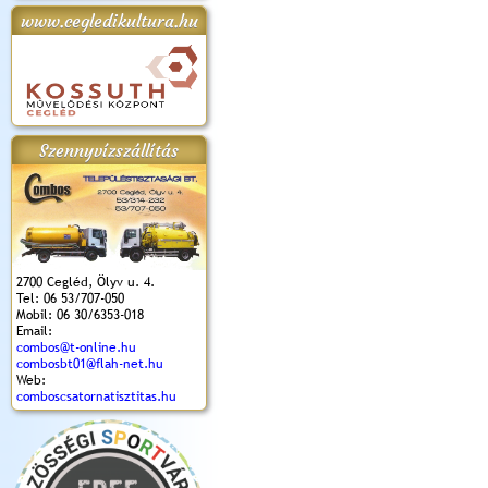
www.cegledikultura.hu
apok 2018.
Kossuth Toborzó
Szent István Ünnepe
V. Ceglédi Vágta
Laska feszt
Ünnepély
és Magyarok
(2017. 06. 18.)
2017.06.
2017.09.22-23.
Kenyere Program
(2017. 08. 20.)
Szennyvízszállítás
2700 Cegléd, Ölyv u. 4.
Tel: 06 53/707-050
Mobil: 06 30/6353-018
Email:
combos@t-online.hu
combosbt01@flah-net.hu
Web:
comboscsatornatisztitas.hu