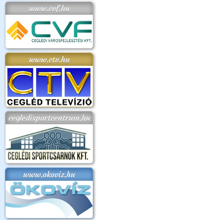
www.cvf.hu
www.ctv.hu
cegledisportcentrum.hu
www.okoviz.hu