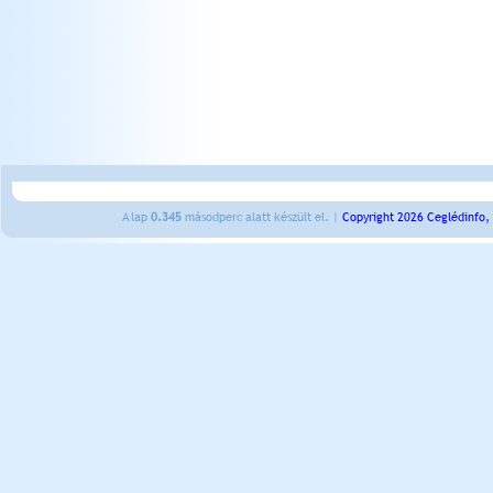
A lap
0.345
másodperc alatt készült el. |
Copyright 2026 Ceglédinfo,