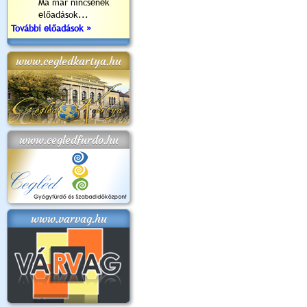
Ma már nincsenek
előadások...
További előadások »
www.cegledkartya.hu
www.cegledfurdo.hu
www.varvag.hu