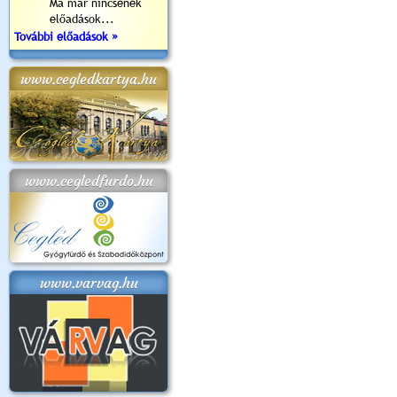
Ma már nincsenek
előadások...
További előadások »
www.cegledkartya.hu
www.cegledfurdo.hu
www.varvag.hu