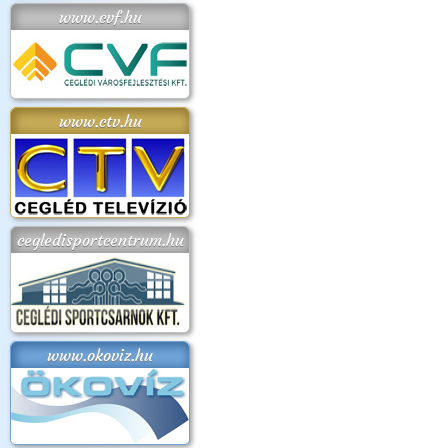
www.cvf.hu
www.ctv.hu
cegledisportcentrum.hu
www.okoviz.hu