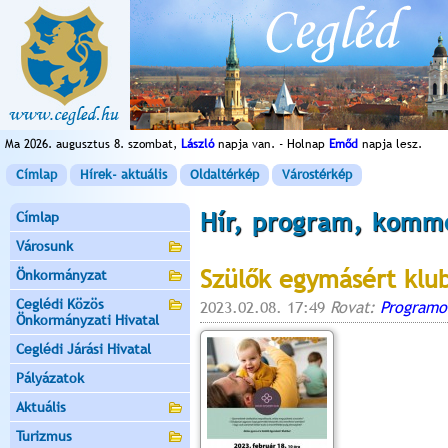
Ma 2026. augusztus 8. szombat,
László
napja van. - Holnap
Emőd
napja lesz.
Címlap
Hírek- aktuális
Oldaltérkép
Várostérkép
Hír, program, komm
Címlap
Városunk
Szülők egymásért klu
Önkormányzat
Ceglédi Közös
2023.02.08. 17:49
Rovat:
Programo
Önkormányzati Hivatal
Ceglédi Járási Hivatal
Pályázatok
Aktuális
Turizmus