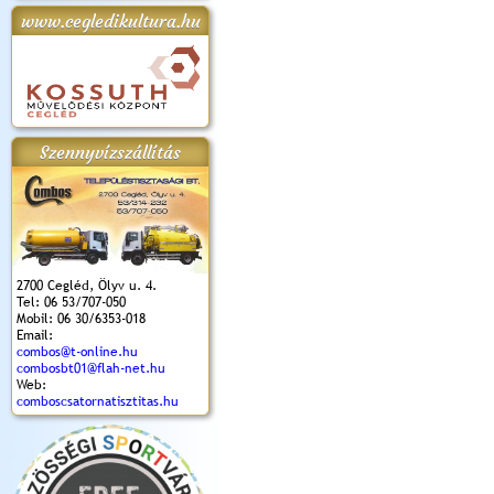
www.cegledikultura.hu
apok 2018.
Kossuth Toborzó
Szent István Ünnepe
V. Ceglédi Vágta
Laska feszt
Ünnepély
és Magyarok
(2017. 06. 18.)
2017.06.
2017.09.22-23.
Kenyere Program
(2017. 08. 20.)
Szennyvízszállítás
2700 Cegléd, Ölyv u. 4.
Tel: 06 53/707-050
Mobil: 06 30/6353-018
Email:
combos@t-online.hu
combosbt01@flah-net.hu
Web:
comboscsatornatisztitas.hu