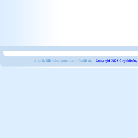
A lap
0.488
másodperc alatt készült el. |
Copyright 2026 Ceglédinfo,