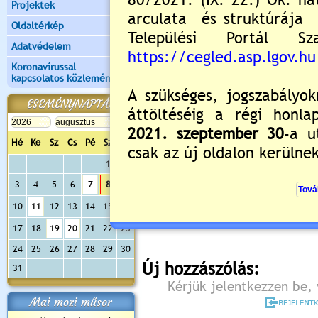
Projektek
Oldaltérkép
Adatvédelem
Koronavírussal
kapcsolatos közlemények
ESEMÉNYNAPTÁR
Hé
Ke
Sz
Cs
Pé
Sz
Va
1
2
Értékelés:
0
/0
3
4
5
6
7
8
9
Még nincsenek hozzászólások
10
11
12
13
14
15
16
17
18
19
20
21
22
23
24
25
26
27
28
29
30
Új hozzászólás:
31
Kérjük jelentkezzen be, 
Mai mozi műsor