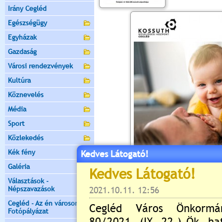
Irány Cegléd
Egészségügy
Egyházak
Gazdaság
Városi rendezvények
Kultúra
Köznevelés
Média
Sport
Közlekedés
Kék fény
Kedves Látogató!
Galéria
Választások -
Népszavazások
Cegléd - Az én városom -
Fotópályázat