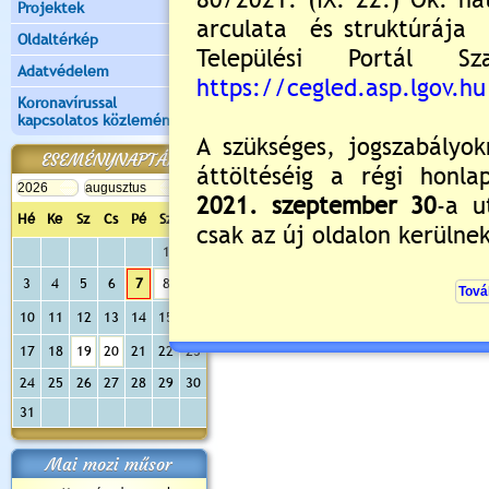
Projektek
Oldaltérkép
Adatvédelem
Koronavírussal
kapcsolatos közlemények
ESEMÉNYNAPTÁR
Hé
Ke
Sz
Cs
Pé
Sz
Va
1
2
3
4
5
6
7
8
9
10
11
12
13
14
15
16
17
18
19
20
21
22
23
24
25
26
27
28
29
30
31
Mai mozi műsor