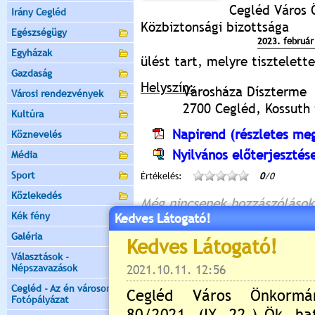
Cegléd Város 
Irány Cegléd
Közbiztonsági bizottsága
Egészségügy
2023. február 
Egyházak
ülést tart, melyre tisztelet
Gazdaság
Helyszín:
Városháza Díszterme
Városi rendezvények
2700 Cegléd, Kossuth t
Kultúra
Napirend (részletes meg
Köznevelés
Nyilvános előterjesztés
Média
Sport
Értékelés:
0
/0
Közlekedés
Még nincsenek hozzászólások
Kék fény
Kedves Látogató!
Galéria
Választások -
Új hozzászólás:
Népszavazások
Kérjük jelentkezzen be, 
Cegléd - Az én városom -
Fotópályázat