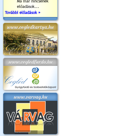
Ma már nincsenek
előadások...
További előadások »
www.cegledkartya.hu
www.cegledfurdo.hu
www.varvag.hu