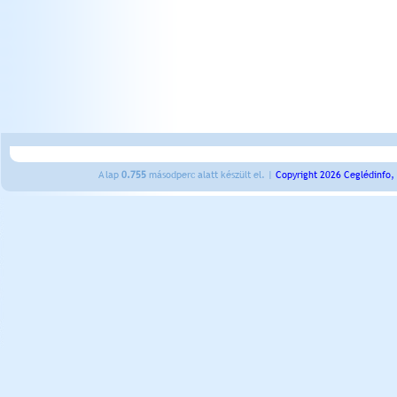
A lap
0.755
másodperc alatt készült el. |
Copyright 2026 Ceglédinfo,