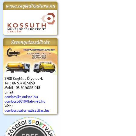
www.cegledikultura.hu
apok 2018.
Kossuth Toborzó
Szent István Ünnepe
V. Ceglédi Vágta
Laska feszt
Ünnepély
és Magyarok
(2017. 06. 18.)
2017.06.
2017.09.22-23.
Kenyere Program
(2017. 08. 20.)
Szennyvízszállítás
2700 Cegléd, Ölyv u. 4.
Tel: 06 53/707-050
Mobil: 06 30/6353-018
Email:
combos@t-online.hu
combosbt01@flah-net.hu
Web:
comboscsatornatisztitas.hu