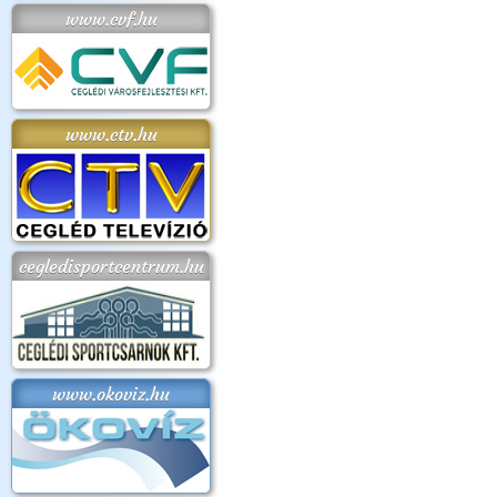
www.cvf.hu
www.ctv.hu
cegledisportcentrum.hu
www.okoviz.hu