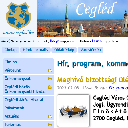
Ma 2026. augusztus 7. péntek,
Ibolya
napja van. - Holnap
László
napja lesz.
Címlap
Hírek- aktuális
Oldaltérkép
Várostérkép
Hír, program, komm
Címlap
Városunk
Meghívó bizottsági ül
Önkormányzat
Ceglédi Közös
2023.02.08. 15:41
Rovat:
Programo
Önkormányzati Hivatal
Cegléd Város
Ceglédi Járási Hivatal
Jogi, Ügyrendi
Pályázatok
E l n ö k é t ő 
Aktuális
2700 Cegléd, K
Turizmus