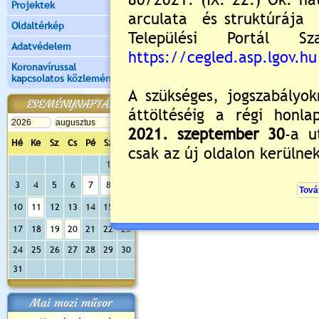
Projektek
Oldaltérkép
Adatvédelem
Koronavírussal
kapcsolatos közlemények
ESEMÉNYNAPTÁR
Hé
Ke
Sz
Cs
Pé
Sz
Va
1
2
3
4
5
6
7
8
9
10
11
12
13
14
15
16
17
18
19
20
21
22
23
24
25
26
27
28
29
30
31
Mai mozi műsor