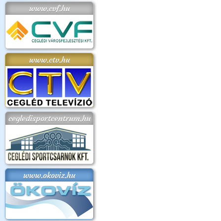
www.cvf.hu
www.ctv.hu
cegledisportcentrum.hu
www.okoviz.hu