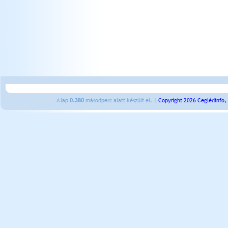
A lap
0.380
másodperc alatt készült el. |
Copyright 2026 Ceglédinfo,