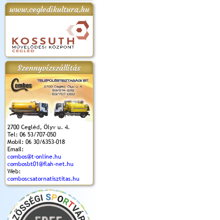
www.cegledikultura.hu
apok 2018.
Kossuth Toborzó
Szent István Ünnepe
V. Ceglédi Vágta
Laska feszt
Ünnepély
és Magyarok
(2017. 06. 18.)
2017.06.
2017.09.22-23.
Kenyere Program
(2017. 08. 20.)
Szennyvízszállítás
2700 Cegléd, Ölyv u. 4.
Tel: 06 53/707-050
Mobil: 06 30/6353-018
Email:
combos@t-online.hu
combosbt01@flah-net.hu
Web:
comboscsatornatisztitas.hu