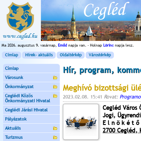
Ma 2026. augusztus 9. vasárnap,
Emőd
napja van. - Holnap
Lörinc
napja lesz.
Címlap
Hírek- aktuális
Oldaltérkép
Várostérkép
Hír, program, komm
Címlap
Városunk
Meghívó bizottsági ül
Önkormányzat
Ceglédi Közös
2023.02.08. 15:41
Rovat:
Programo
Önkormányzati Hivatal
Cegléd Város
Ceglédi Járási Hivatal
Jogi, Ügyrendi
Pályázatok
E l n ö k é t ő 
Aktuális
2700 Cegléd, K
Turizmus