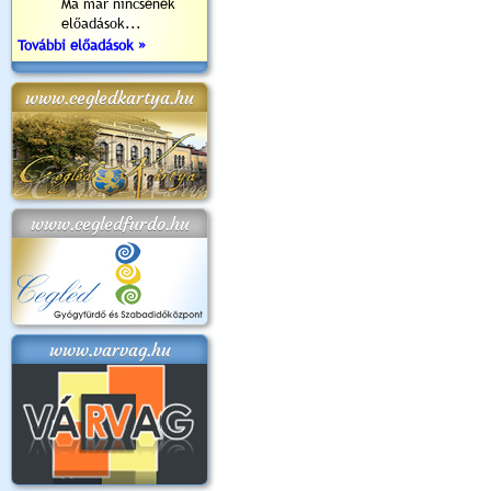
Ma már nincsenek
előadások...
További előadások »
www.cegledkartya.hu
www.cegledfurdo.hu
www.varvag.hu