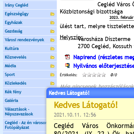
Cegléd Város 
Irány Cegléd
Közbiztonsági bizottsága
Egészségügy
2023. február 
Egyházak
ülést tart, melyre tisztelet
Gazdaság
Helyszín:
Városháza Díszterme
Városi rendezvények
2700 Cegléd, Kossuth t
Kultúra
Napirend (részletes meg
Köznevelés
Nyilvános előterjesztés
Média
Sport
Értékelés:
0
/0
Közlekedés
Még nincsenek hozzászólások
Kék fény
Kedves Látogató!
Galéria
Választások -
Új hozzászólás:
Népszavazások
Kérjük jelentkezzen be, 
Cegléd - Az én városom -
Fotópályázat