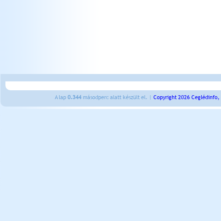
A lap
0.344
másodperc alatt készült el. |
Copyright 2026 Ceglédinfo,