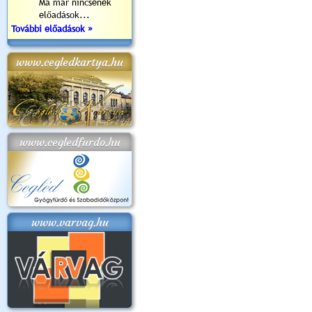
Ma már nincsenek
előadások...
További előadások »
www.cegledkartya.hu
www.cegledfurdo.hu
www.varvag.hu