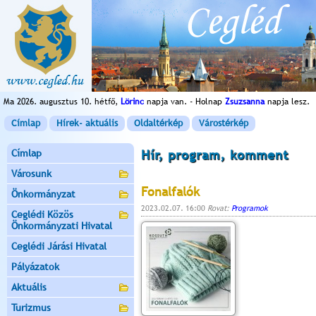
Ma 2026. augusztus 10. hétfő,
Lörinc
napja van. - Holnap
Zsuzsanna
napja lesz.
Címlap
Hírek- aktuális
Oldaltérkép
Várostérkép
Címlap
Hír, program, komment
Városunk
Fonalfalók
Önkormányzat
2023.02.07. 16:00
Rovat:
Programok
Ceglédi Közös
Önkormányzati Hivatal
Ceglédi Járási Hivatal
Pályázatok
Aktuális
Turizmus