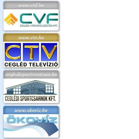
www.cvf.hu
www.ctv.hu
cegledisportcentrum.hu
www.okoviz.hu