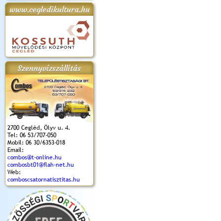
www.cegledikultura.hu
apok 2018.
Kossuth Toborzó
Szent István Ünnepe
V. Ceglédi Vágta
Laska feszt
Ünnepély
és Magyarok
(2017. 06. 18.)
2017.06.
2017.09.22-23.
Kenyere Program
(2017. 08. 20.)
Szennyvízszállítás
2700 Cegléd, Ölyv u. 4.
Tel: 06 53/707-050
Mobil: 06 30/6353-018
Email:
combos@t-online.hu
combosbt01@flah-net.hu
Web:
comboscsatornatisztitas.hu