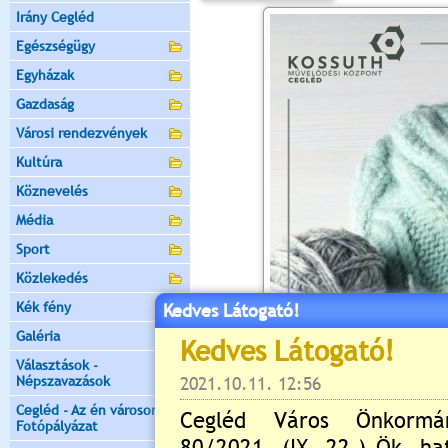
Irány Cegléd
Egészségügy
Egyházak
Gazdaság
Városi rendezvények
Kultúra
Köznevelés
Média
Sport
Közlekedés
Kék fény
Kedves Látogató!
Galéria
Választások -
Népszavazások
Cegléd - Az én városom -
Fotópályázat