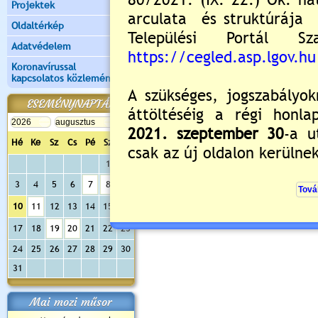
Projektek
Oldaltérkép
Értékelés:
5
/1
Adatvédelem
Még nincsenek hozzászólások
Koronavírussal
kapcsolatos közlemények
ESEMÉNYNAPTÁR
Új hozzászólás:
Kérjük jelentkezzen be
Hé
Ke
Sz
Cs
Pé
Sz
Va
1
2
3
4
5
6
7
8
9
10
11
12
13
14
15
16
17
18
19
20
21
22
23
24
25
26
27
28
29
30
31
Mai mozi műsor