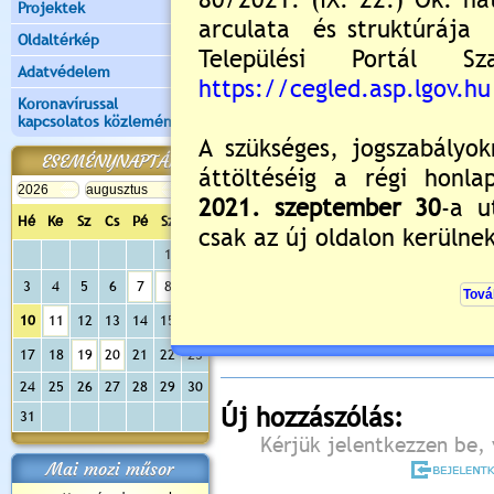
Projektek
Oldaltérkép
Adatvédelem
Koronavírussal
kapcsolatos közlemények
ESEMÉNYNAPTÁR
Hé
Ke
Sz
Cs
Pé
Sz
Va
1
2
Értékelés:
0
/0
3
4
5
6
7
8
9
Még nincsenek hozzászólások
10
11
12
13
14
15
16
17
18
19
20
21
22
23
24
25
26
27
28
29
30
Új hozzászólás:
31
Kérjük jelentkezzen be, 
Mai mozi műsor