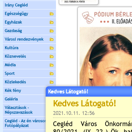
Irány Cegléd
Egészségügy
Egyházak
Gazdaság
Városi rendezvények
Kultúra
Köznevelés
Média
Sport
Közlekedés
Kék fény
Kedves Látogató!
Galéria
Választások -
Népszavazások
Cegléd - Az én városom -
Fotópályázat