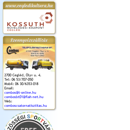
www.cegledikultura.hu
apok 2018.
Kossuth Toborzó
Szent István Ünnepe
V. Ceglédi Vágta
Laska feszt
Ünnepély
és Magyarok
(2017. 06. 18.)
2017.06.
2017.09.22-23.
Kenyere Program
(2017. 08. 20.)
Szennyvízszállítás
2700 Cegléd, Ölyv u. 4.
Tel: 06 53/707-050
Mobil: 06 30/6353-018
Email:
combos@t-online.hu
combosbt01@flah-net.hu
Web:
comboscsatornatisztitas.hu