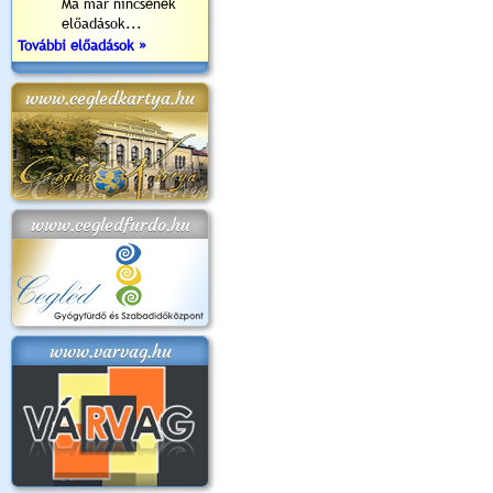
Ma már nincsenek
előadások...
További előadások »
www.cegledkartya.hu
www.cegledfurdo.hu
www.varvag.hu