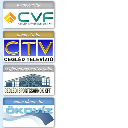
www.cvf.hu
www.ctv.hu
cegledisportcentrum.hu
www.okoviz.hu