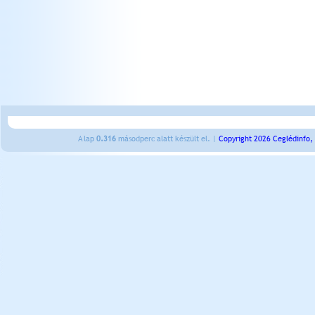
A lap
0.316
másodperc alatt készült el. |
Copyright 2026 Ceglédinfo,