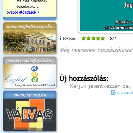
Ma már nincsenek
előadások...
További előadások »
www.cegledkartya.hu
Értékelés:
5
/1
Még nincsenek hozzászólások
www.cegledfurdo.hu
Új hozzászólás:
Kérjük jelentkezzen be, 
www.varvag.hu