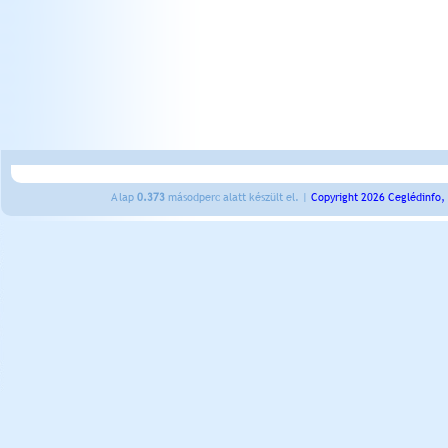
A lap
0.373
másodperc alatt készült el. |
Copyright 2026 Ceglédinfo,