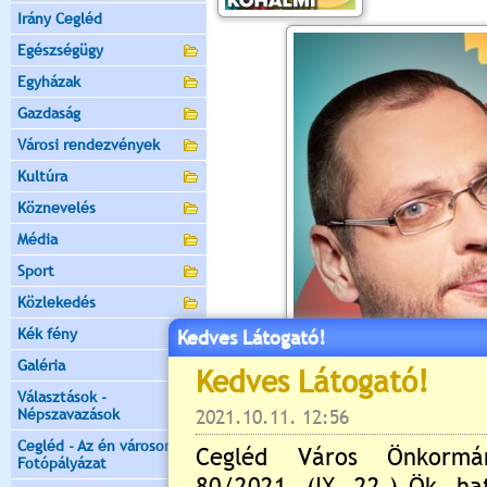
Irány Cegléd
Egészségügy
Egyházak
Gazdaság
Városi rendezvények
Kultúra
Köznevelés
Média
Sport
Közlekedés
Kék fény
Kedves Látogató!
Galéria
Választások -
Népszavazások
Cegléd - Az én városom -
Fotópályázat