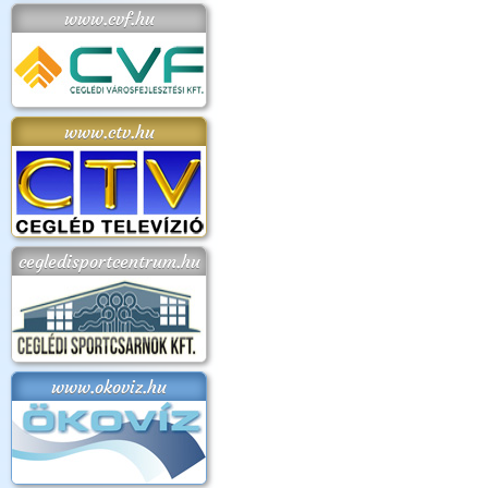
www.cvf.hu
www.ctv.hu
cegledisportcentrum.hu
www.okoviz.hu