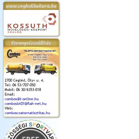
www.cegledikultura.hu
apok 2018.
Kossuth Toborzó
Szent István Ünnepe
V. Ceglédi Vágta
Laska feszt
Ünnepély
és Magyarok
(2017. 06. 18.)
2017.06.
2017.09.22-23.
Kenyere Program
(2017. 08. 20.)
Szennyvízszállítás
2700 Cegléd, Ölyv u. 4.
Tel: 06 53/707-050
Mobil: 06 30/6353-018
Email:
combos@t-online.hu
combosbt01@flah-net.hu
Web:
comboscsatornatisztitas.hu