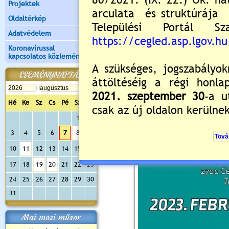
Projektek
Oldaltérkép
Adatvédelem
Koronavírussal
kapcsolatos közlemények
ESEMÉNYNAPTÁR
Hé
Ke
Sz
Cs
Pé
Sz
Va
1
2
3
4
5
6
7
8
9
10
11
12
13
14
15
16
17
18
19
20
21
22
23
24
25
26
27
28
29
30
31
Mai mozi műsor