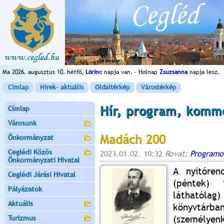
Ma 2026. augusztus 10. hétfő,
Lörinc
napja van. - Holnap
Zsuzsanna
napja lesz.
Címlap
Hírek- aktuális
Oldaltérkép
Várostérkép
Hír, program, komm
Címlap
Városunk
Madách 200
Önkormányzat
Ceglédi Közös
2023.01.02. 10:32
Rovat:
Programo
Önkormányzati Hivatal
A nyitóren
Ceglédi Járási Hivatal
(péntek) 
Pályázatok
láthatól
Aktuális
könyvtá
(személyenk
Turizmus