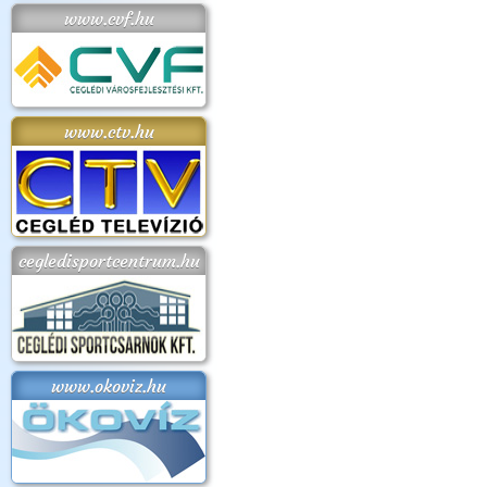
www.cvf.hu
www.ctv.hu
cegledisportcentrum.hu
www.okoviz.hu