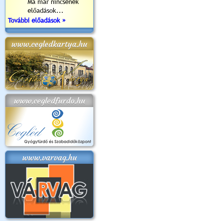
Ma már nincsenek
előadások...
További előadások »
www.cegledkartya.hu
www.cegledfurdo.hu
www.varvag.hu