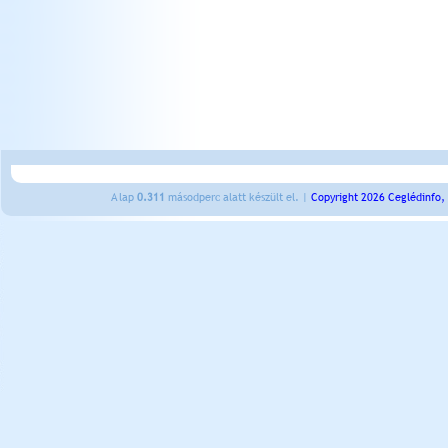
A lap
0.311
másodperc alatt készült el. |
Copyright 2026 Ceglédinfo,