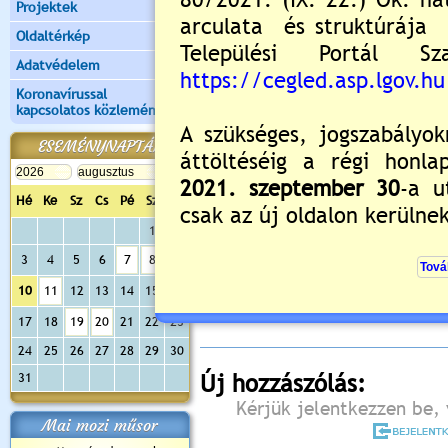
Projektek
Oldaltérkép
Adatvédelem
Koronavírussal
kapcsolatos közlemények
ESEMÉNYNAPTÁR
Hé
Ke
Sz
Cs
Pé
Sz
Va
1
2
Értékelés:
2.33
/3
3
4
5
6
7
8
9
Még nincsenek hozzászólások
10
11
12
13
14
15
16
17
18
19
20
21
22
23
24
25
26
27
28
29
30
31
Új hozzászólás:
Kérjük jelentkezzen be, 
Mai mozi műsor