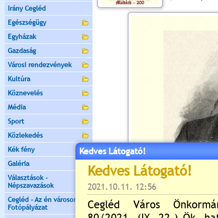
Irány Cegléd
Egészségügy
Egyházak
Gazdaság
Városi rendezvények
Kultúra
Köznevelés
Média
Sport
Közlekedés
Kék fény
Kedves Látogató!
Galéria
Választások -
Népszavazások
Cegléd - Az én városom -
Fotópályázat