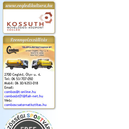
www.cegledikultura.hu
apok 2018.
Kossuth Toborzó
Szent István Ünnepe
V. Ceglédi Vágta
Laska feszt
Ünnepély
és Magyarok
(2017. 06. 18.)
2017.06.
2017.09.22-23.
Kenyere Program
(2017. 08. 20.)
Szennyvízszállítás
2700 Cegléd, Ölyv u. 4.
Tel: 06 53/707-050
Mobil: 06 30/6353-018
Email:
combos@t-online.hu
combosbt01@flah-net.hu
Web:
comboscsatornatisztitas.hu