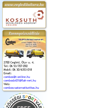
www.cegledikultura.hu
apok 2018.
Kossuth Toborzó
Szent István Ünnepe
V. Ceglédi Vágta
Laska feszt
Ünnepély
és Magyarok
(2017. 06. 18.)
2017.06.
2017.09.22-23.
Kenyere Program
(2017. 08. 20.)
Szennyvízszállítás
2700 Cegléd, Ölyv u. 4.
Tel: 06 53/707-050
Mobil: 06 30/6353-018
Email:
combos@t-online.hu
combosbt01@flah-net.hu
Web:
comboscsatornatisztitas.hu