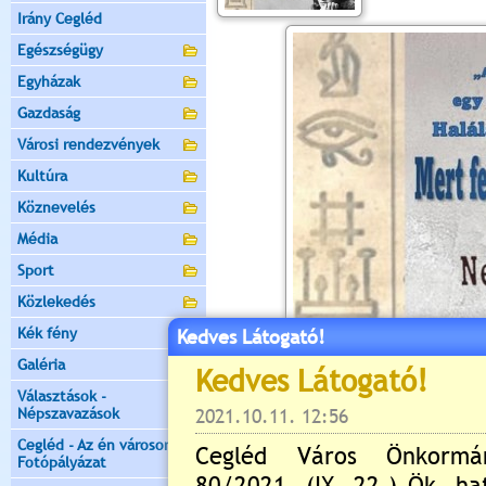
Irány Cegléd
Egészségügy
Egyházak
Gazdaság
Városi rendezvények
Kultúra
Köznevelés
Média
Sport
Közlekedés
Kék fény
Kedves Látogató!
Galéria
Választások -
Népszavazások
Cegléd - Az én városom -
Fotópályázat