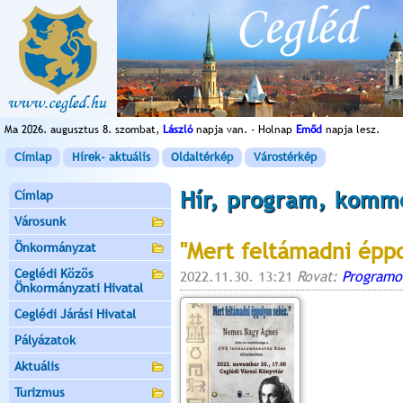
Ma 2026. augusztus 8. szombat,
László
napja van. - Holnap
Emőd
napja lesz.
Címlap
Hírek- aktuális
Oldaltérkép
Várostérkép
Hír, program, komm
Címlap
Városunk
"Mert feltámadni épp
Önkormányzat
Ceglédi Közös
2022.11.30. 13:21
Rovat:
Programo
Önkormányzati Hivatal
Ceglédi Járási Hivatal
Pályázatok
Aktuális
Turizmus