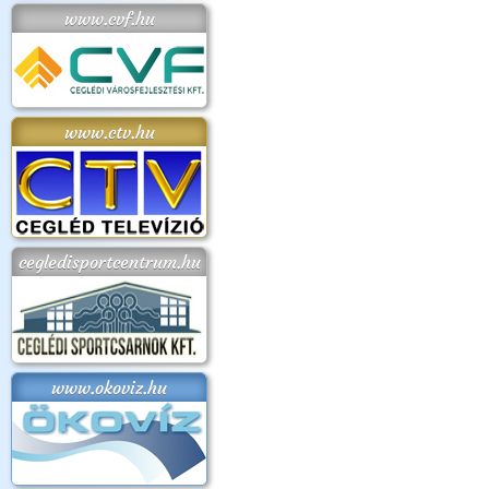
www.cvf.hu
www.ctv.hu
cegledisportcentrum.hu
www.okoviz.hu