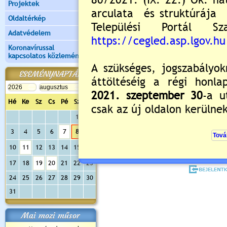
Projektek
Oldaltérkép
Adatvédelem
Koronavírussal
kapcsolatos közlemények
ESEMÉNYNAPTÁR
Értékelés:
5
/1
Még nincsenek hozzászólások
Hé
Ke
Sz
Cs
Pé
Sz
Va
1
2
3
4
5
6
7
8
9
Új hozzászólás:
10
11
12
13
14
15
16
Kérjük jelentkezzen be, 
17
18
19
20
21
22
23
24
25
26
27
28
29
30
31
Mai mozi műsor