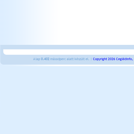
A lap
0.402
másodperc alatt készült el. |
Copyright 2026 Ceglédinfo,