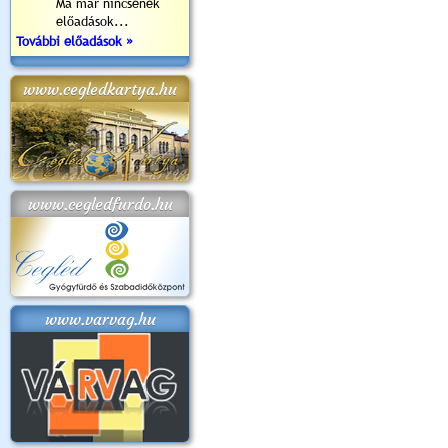
Ma már nincsenek
előadások...
További előadások »
www.cegledkartya.hu
www.cegledfurdo.hu
www.varvag.hu