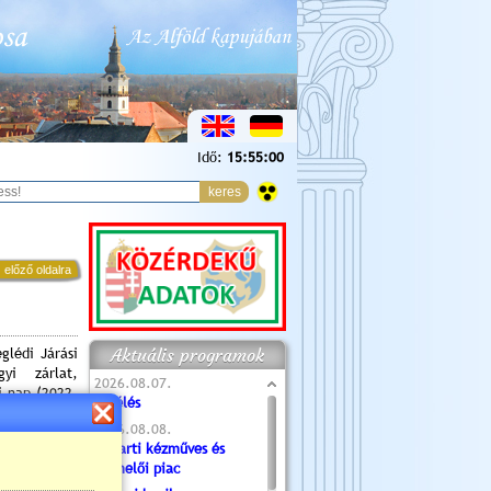
Idő:
15:55:01
 előző oldalra
Aktuális programok
glédi Járási
gyi zárlat,
2026.08.07.
i nap (2022.
Túlélés
2026.08.08.
Tóparti kézműves és
honában).
termelői piac