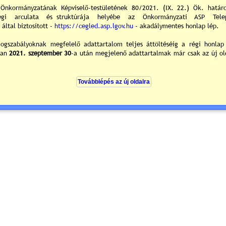
Cegléd Város Ön
0
/0
ek hozzászólások
zólás:
Kérjük jelentkezzen be, vagy regisztráljon a hozzászóláshoz!