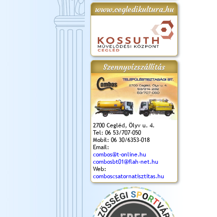
www.cegledikultura.hu
gta
XI. Laskafesztivál és
Városnapok 2018.
Kossuth Toborzó
Szent István Ünnepe
.)
VI. Ceglédi Vágta
Ünnepély
és Magyarok
(2018. 06. 10.)
2017.09.22-23.
Kenyere Program
(2017. 08. 20.)
Szennyvízszállítás
2700 Cegléd, Ölyv u. 4.
Tel: 06 53/707-050
Mobil: 06 30/6353-018
Email:
combos@t-online.hu
combosbt01@flah-net.hu
Web:
comboscsatornatisztitas.hu