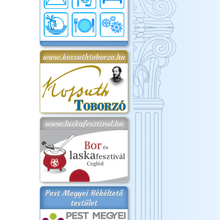
www.kossuthtoborzo.hu
www.laskafesztival.hu
Pest Megyei Békéltető
testület