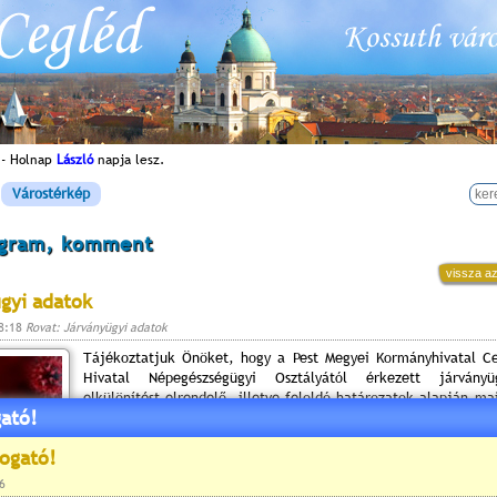
 - Holnap
László
napja lesz.
Várostérkép
ogram, komment
vissza az
gyi adatok
18:18
Rovat: Járványügyi adatok
Tájékoztatjuk Önöket, hogy a Pest Megyei Kormányhivatal Ce
Hivatal Népegészségügyi Osztályától érkezett járványü
elkülönítést elrendelő, illetve feloldó határozatok alapján ma
ató!
november 18.) 13 óráig Cegléden:
20 fő van járványügyi elkülönítés alatt (igazolt beteg, ott