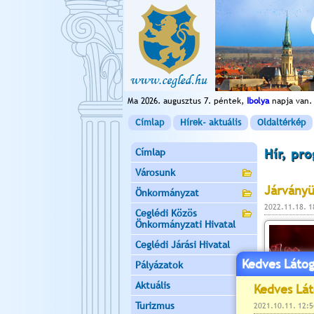
Ma 2026. augusztus 7. péntek,
Ibolya
napja van.
Címlap
Hírek- aktuális
Oldaltérkép
Címlap
Hír, pr
Városunk
Járványü
Önkormányzat
2022.11.18. 
Ceglédi Közös
Önkormányzati Hivatal
Ceglédi Járási Hivatal
Kedves Látog
Pályázatok
Aktuális
Turizmus