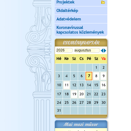
Projektek
Oldaltérkép
Adatvédelem
Koronavírussal
kapcsolatos közlemények
ESEMÉNYNAPTÁR
Hé
Ke
Sz
Cs
Pé
Sz
Va
1
2
3
4
5
6
7
8
9
10
11
12
13
14
15
16
17
18
19
20
21
22
23
24
25
26
27
28
29
30
31
Mai mozi műsor