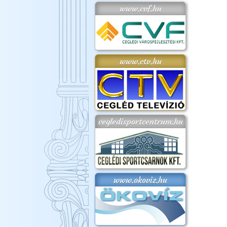
www.cvf.hu
www.ctv.hu
cegledisportcentrum.hu
www.okoviz.hu