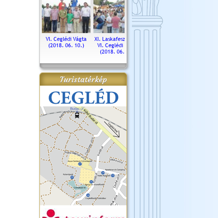
. Ceglédi Vágta
VI. Ceglédi Vágta
XI. Laskafesztivál és
Városnapok 2018.
Kossut
(2016.06.19.)
(2018. 06. 10.)
VI. Ceglédi Vágta
Ün
(2018. 06. 10.)
2017.
Turistatérkép