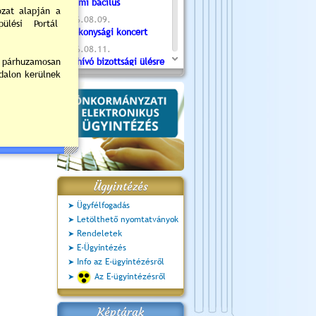
kormányzata
Valami bacilus
2026.08.09.
Jótékonysági koncert
2026.08.11.
Meghívó bizottsági ülésre
- 2026.08.11. 07:55
2026.08.16.
Újvárosi Közlekedési és
Sportnap
2026.08.19.
Ceglédi fotóklub kiállítás
2026.08.20.
Szent István Ünnepe
Ügyintézés
Ügyfélfogadás
Letölthető nyomtatványok
Rendeletek
E-Ügyintézés
Info az E-ügyintézésről
Az E-ügyintézésről
Képtárak