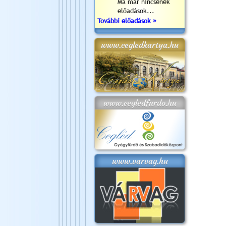
Ma már nincsenek
előadások...
További előadások »
www.cegledkartya.hu
www.cegledfurdo.hu
www.varvag.hu