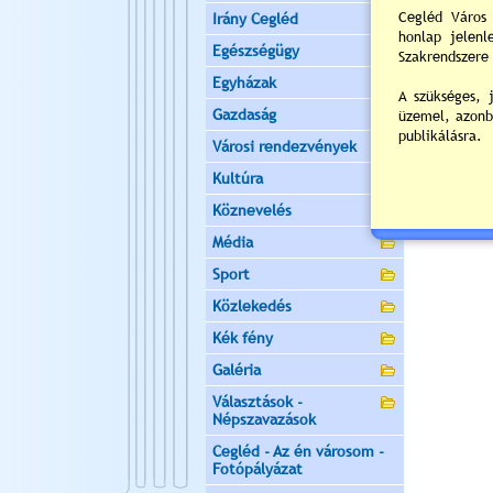
Irány Cegléd
Értékelés:
Egészségügy
Még nincsen
Egyházak
Gazdaság
Városi rendezvények
Új hozzás
Kultúra
Köznevelés
Média
Sport
Közlekedés
Kék fény
Galéria
Választások -
Népszavazások
Cegléd - Az én városom -
Fotópályázat